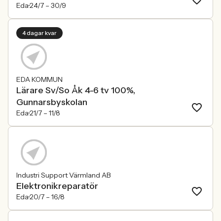
Eda
24/7 –
30/9
4 dagar kvar
EDA KOMMUN
Lärare Sv/So Åk 4-6 tv 100%,
Gunnarsbyskolan
Eda
21/7 –
11/8
Industri Support Värmland AB
Elektronikreparatör
Eda
20/7 –
16/8