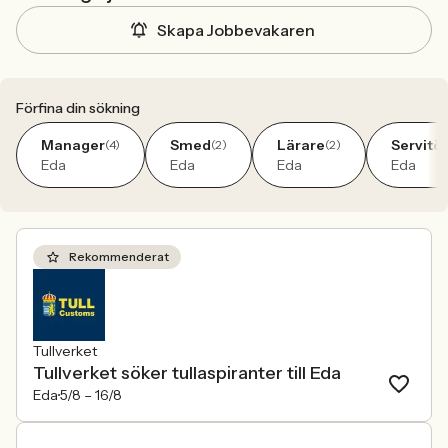
Skapa Jobbevakaren
Förfina din sökning
Manager
Smed
Lärare
Servitör
(4)
(2)
(2)
Eda
Eda
Eda
Eda
Rekommenderat
Tullverket
Tullverket söker tullaspiranter till Eda
Eda
5/8 –
16/8