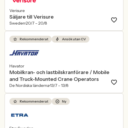
Verisure
Säljare till Verisure
Sweden
20/7 –
20/8
Rekommenderat
Ansök utan CV
Havator
Mobilkran- och lastbilskranförare / Mobile
and Truck-Mounted Crane Operators
De Nordiska länderna
13/7 –
13/8
Rekommenderat
Ny