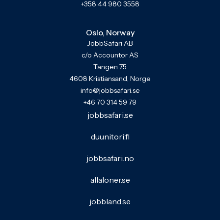
+358 44 980 3558
Oslo, Norway
JobbSafari AB
c/o Accountor AS
Tangen 75
4608 Kristiansand, Norge
info@jobbsafari.se
+46 70 314 59 79
jobbsafari.se
duunitori.fi
jobbsafari.no
allaloner.se
jobbland.se