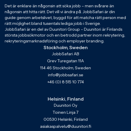
Det är enklare än någonsin att söka jobb – men svårare än
någonsin att hitta rätt. Det vill vi ändra på. JobbSafari är din
guide genom arbetslivet, byggd för att matcha rätt person med
rätt möjlighet bland tusentals lediga jobb i Sverige.
JobbSafari är en del av Duunitori Group – Duunitori är Finlands
största jobbsökmotor och en betrodd partner inom rekrytering,
rekryteringsmarknadsföring och employer branding.
Stockholm, Sweden
JobbSafari AB
Grev Turegatan 11A
114 46 Stockholm, Sweden
info@jobbsafari.se
+46 (0) 8 515 10 774
Helsinki, Finland
Duunitori Oy
Toinen Linja 7
00530 Helsinki, Finland
asiakaspalvelu@duunitori.fi