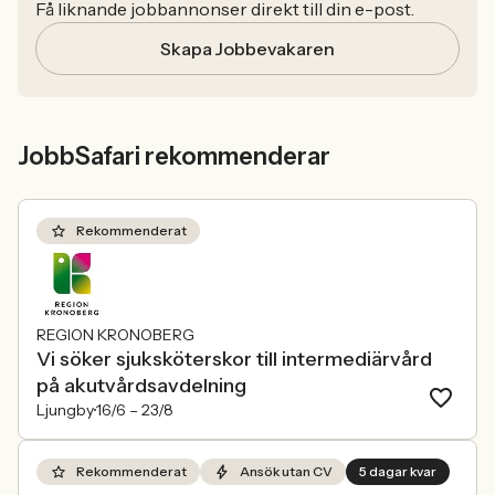
Få liknande jobbannonser direkt till din e-post.
Skapa Jobbevakaren
JobbSafari rekommenderar
Rekommenderat
REGION KRONOBERG
Vi söker sjuksköterskor till intermediärvård
på akutvårdsavdelning
Ljungby
16/6 –
23/8
Rekommenderat
Ansök utan CV
5 dagar kvar