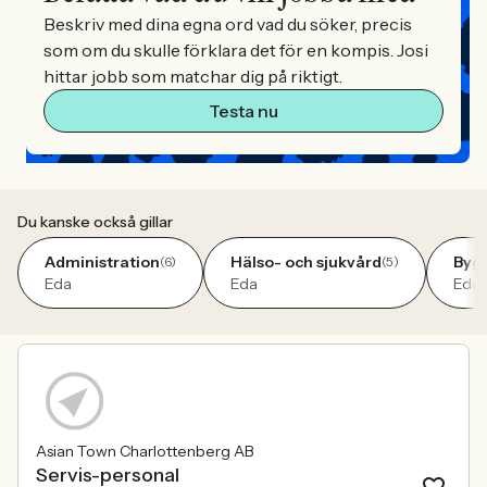
Beskriv med dina egna ord vad du söker, precis
som om du skulle förklara det för en kompis. Josi
hittar jobb som matchar dig på riktigt.
Testa nu
Du kanske också gillar
Administration
Hälso- och sjukvård
Bygg
(6)
(5)
Eda
Eda
Eda
Asian Town Charlottenberg AB
Servis-personal