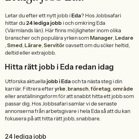
Letar du efter ett nytt jobb i
Eda
? Hos Jobbsafari
hittar du
24 lediga jobb
i och omkring Eda
(Värmlands län). Här finns möjligheter inom olika
branscher och populära yrken som
Manager
,
Ledare
,
Smed
,
Lärare
,
Servitör
oavsett om du söker heltid,
deltid eller extrajobb.
Hitta rätt jobb i Eda redan idag
Utforska aktuella
jobb i Eda
och ta nästa steg i din
karriär. Filtrera efter
yrke
,
bransch
,
företag
,
område
eller anställningsform för att snabbt hitta ett jobb som
passar dig. Hos Jobbsafari samlar vi de senaste
annonserna från arbetsgivare i hela Eda så att du kan
fokusera på att hitta rätt jobb, snabbare.
24 lediga jobb