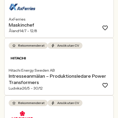
AxFerries
Maskinchef
Åland
14/7 –
12/8
Rekommenderat
Ansök utan CV
Hitachi Energy Sweden AB
Intresseanmälan – Produktionsledare Power
Transformers
Ludvika
26/5 –
30/12
Rekommenderat
Ansök utan CV