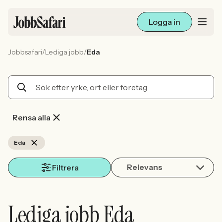
Logga in
/
/
Jobbsafari
Lediga jobb
Eda
Lediga jobb
Arbetsliv och karriär
För arbetsgivare
Rensa alla
Skapa annons
Eda
Relevans
Sök med AI
Filtrera
Ny här? Skapa konto
Lediga jobb Eda