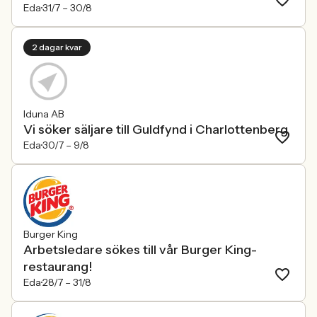
Eda
31/7 –
30/8
2 dagar kvar
Iduna AB
Vi söker säljare till Guldfynd i Charlottenberg
Eda
30/7 –
9/8
Burger King
Arbetsledare sökes till vår Burger King-
restaurang!
Eda
28/7 –
31/8