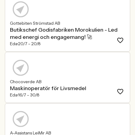
Gottebiten Strömstad AB
Butikschef Godisfabriken Morokulien - Led
med energi och engagemang! 🚀
Eda
20/7 –
20/8
Chocoverde AB
Maskinoperatör för Livsmedel
Eda
16/7 –
30/8
A-Assistans LeiMir AB