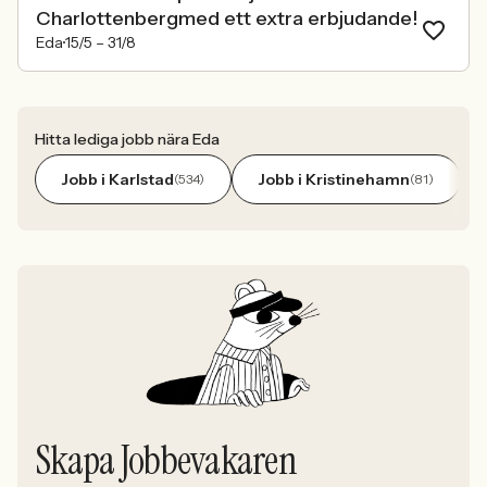
Charlottenbergmed ett extra erbjudande!
Eda
15/5 –
31/8
Hitta lediga jobb nära Eda
Jobb i Karlstad
Jobb i Kristinehamn
(534)
(81)
Skapa Jobbevakaren