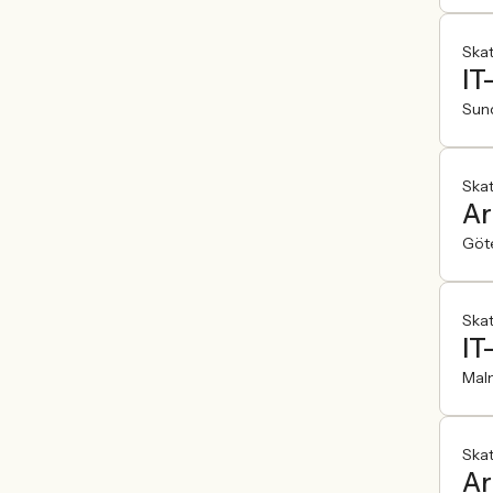
Ska
IT
Sun
Ska
Ar
Göt
Ska
IT
Mal
Ska
Ar