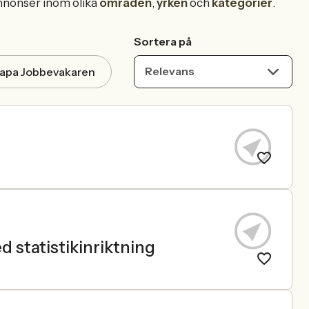
nnonser inom olika
områden
,
yrken
och
kategorier
.
Sortera på
Relevans
apa Jobbevakaren
statistikinriktning