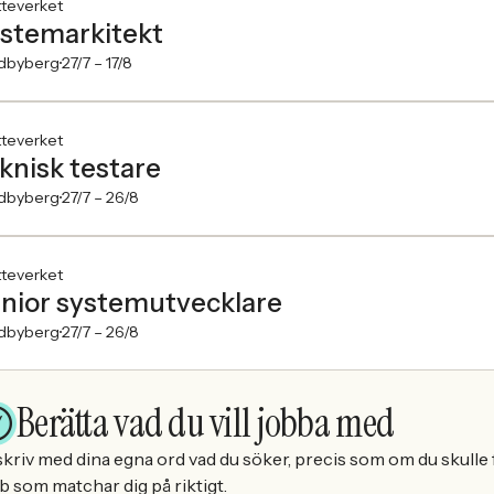
tteverket
stemarkitekt
dbyberg
27/7 –
17/8
tteverket
knisk testare
dbyberg
27/7 –
26/8
tteverket
nior systemutvecklare
dbyberg
27/7 –
26/8
Berätta vad du vill jobba med
kriv med dina egna ord vad du söker, precis som om du skulle f
b som matchar dig på riktigt.