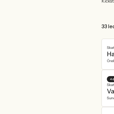
Kickst
33 le
Ska
Ha
Öre
4 
Ska
Va
Sun