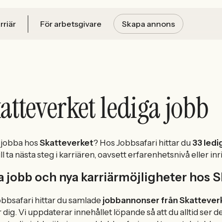
rriär
För arbetsgivare
Skapa annons
atteverket lediga jobb
u jobba hos
Skatteverket
? Hos Jobbsafari hittar du
33 ledi
ll ta nästa steg i karriären, oavsett erfarenhetsnivå eller inr
a jobb och nya karriärmöjligheter hos 
bbsafari hittar du samlade
jobbannonser från Skattever
 dig. Vi uppdaterar innehållet löpande så att du alltid ser d