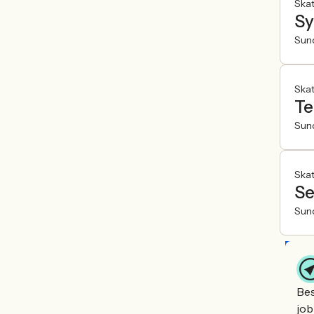
Ska
Sy
Sun
Ska
Te
Sun
Ska
Se
Sun
Bes
job