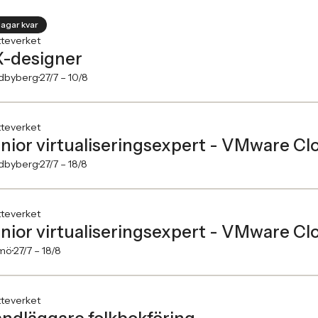
dagar kvar
tteverket
-designer
dbyberg
27/7 –
10/8
tteverket
nior virtualiseringsexpert - VMware C
dbyberg
27/7 –
18/8
tteverket
nior virtualiseringsexpert - VMware C
mö
27/7 –
18/8
tteverket