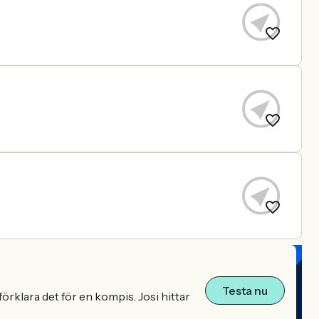
Testa nu
örklara det för en kompis. Josi hittar