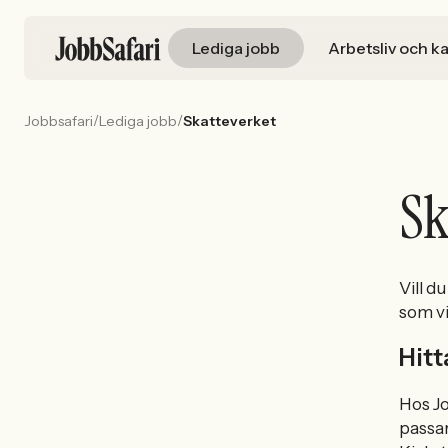
Lediga jobb
Arbetsliv och ka
/
/
Jobbsafari
Lediga jobb
Skatteverket
Sk
Vill d
som vi
Hitt
Hos Jo
passar