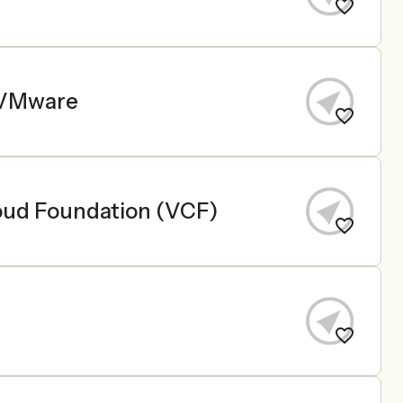
& VMware
loud Foundation (VCF)