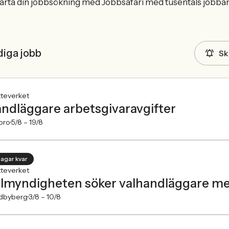
arta din jobbsökning med Jobbsafari med tusentals jobba
diga jobb
Sk
tteverket
ndläggare arbetsgivaravgifter
bro
5/8 –
19/8
dagar kvar
tteverket
lmyndigheten söker valhandläggare med 
dbyberg
3/8 –
10/8