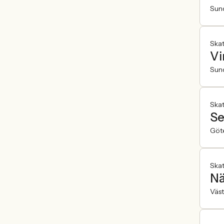
Sun
Ska
Vi
Sun
Ska
Se
Göt
Ska
Nä
Väst