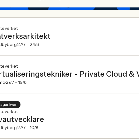
tteverket
tverksarkitekt
dbyberg
27/7 –
24/8
tteverket
rtualiseringstekniker - Private Cloud 
mö
27/7 –
19/8
dagar kvar
tteverket
vautvecklare
dbyberg
27/7 –
10/8