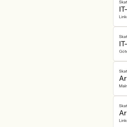
Ska
IT
Lin
Ska
IT
Göt
Ska
Ar
Mal
Ska
Ar
Lin