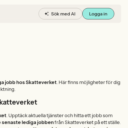
Sök med AI
Logga in
ga jobb hos Skatteverket
. Här finns möjligheter för dig
iktning.
Skatteverket
ket
. Upptäck aktuella tjänster och hitta ett jobb som
e
senaste lediga jobben
från Skatteverket på ett ställe.