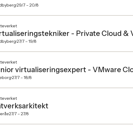
dbyberg
29/7 –
20/8
tteverket
rtualiseringstekniker - Private Cloud 
dbyberg
27/7 –
19/8
tteverket
nior virtualiseringsexpert - VMware C
eborg
27/7 –
18/8
tteverket
tverksarkitekt
erås
27/7 –
27/8