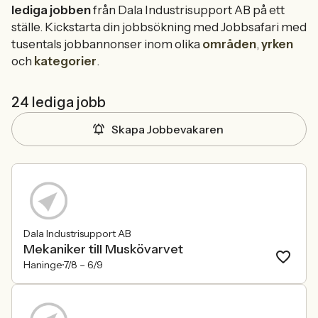
lediga jobben
från Dala Industrisupport AB på ett
ställe. Kickstarta din jobbsökning med Jobbsafari med
tusentals jobbannonser inom olika
områden
,
yrken
och
kategorier
.
24 lediga jobb
Skapa Jobbevakaren
Dala Industrisupport AB
Mekaniker till Muskövarvet
Haninge
7/8 –
6/9