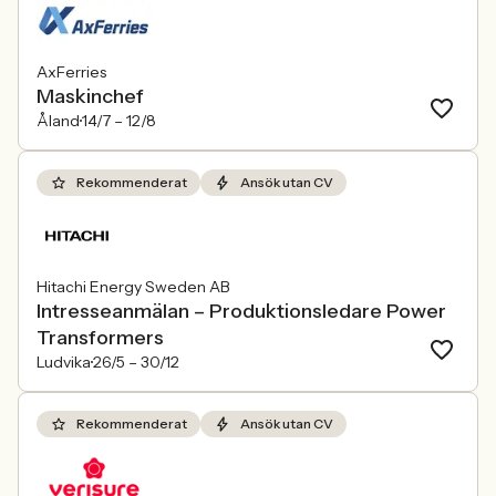
AxFerries
Maskinchef
Åland
14/7 –
12/8
Rekommenderat
Ansök utan CV
Hitachi Energy Sweden AB
Intresseanmälan – Produktionsledare Power
Transformers
Ludvika
26/5 –
30/12
Rekommenderat
Ansök utan CV