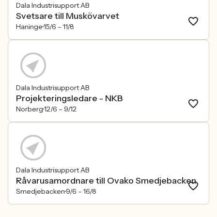
Dala Industrisupport AB
Svetsare till Muskövarvet
Haninge
15/6 –
11/8
Dala Industrisupport AB
Projekteringsledare - NKB
Norberg
12/6 –
9/12
Dala Industrisupport AB
Råvarusamordnare till Ovako Smedjebacken
Smedjebacken
9/6 –
16/8