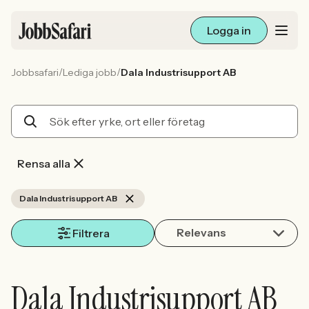
Logga in
/
/
Jobbsafari
Lediga jobb
Dala Industrisupport AB
Lediga jobb
Arbetsliv och karriär
För arbetsgivare
Rensa alla
Skapa annons
Dala Industrisupport AB
Relevans
Sök med AI
Filtrera
Ny här? Skapa konto
Dala Industrisupport AB