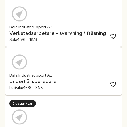
Dala Industrisupport AB
Verkstadsarbetare - svarvning / fräsning
Sala
18/6 –
18/8
Dala Industrisupport AB
Underhållsberedare
Ludvika
16/6 –
31/8
3 dagar kvar