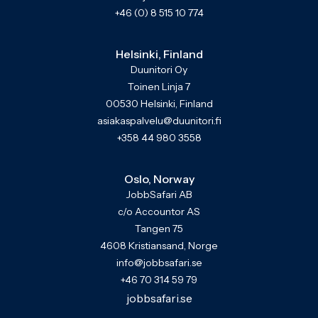
+46 (0) 8 515 10 774
Helsinki, Finland
Duunitori Oy
Toinen Linja 7
00530 Helsinki, Finland
asiakaspalvelu@duunitori.fi
+358 44 980 3558
Oslo, Norway
JobbSafari AB
c/o Accountor AS
Tangen 75
4608 Kristiansand, Norge
info@jobbsafari.se
+46 70 314 59 79
jobbsafari.se