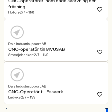
CNC-operatörer inom både svarvning och
fräsning
Hofors
2/7 –
11/8
Dala Industrisupport AB
CNC-operatör till MVUSAB
Smedjebacken
2/7 –
11/9
Dala Industrisupport AB
CNC-Operatör till Essverk
Ludvika
2/7 –
11/9