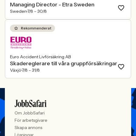
Managing Director - Etra Sweden
Sweden
7/8 –
30/8
Rekommenderat
Euro Accident Livförsäkring AB
Skadereglerare till våra gruppförsäkringar
Växjö
7/8 –
31/8
Om JobbSafari
För arbetsgivare
Skapa annons
Lösningar