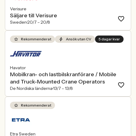
Verisure
Säljare till Verisure
Sweden
20/7 –
20/8
Rekommenderat
Ansök utan CV
5 dagar kvar
Havator
Mobilkran- och lastbilskranförare / Mobile
and Truck-Mounted Crane Operators
De Nordiska länderna
13/7 –
13/8
Rekommenderat
Etra Sweden