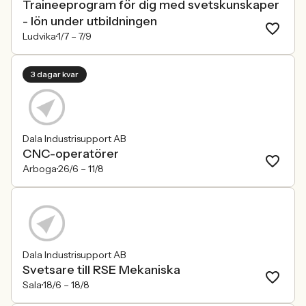
Traineeprogram för dig med svetskunskaper
- lön under utbildningen
Ludvika
1/7 –
7/9
3 dagar kvar
Dala Industrisupport AB
CNC-operatörer
Arboga
26/6 –
11/8
Dala Industrisupport AB
Svetsare till RSE Mekaniska
Sala
18/6 –
18/8