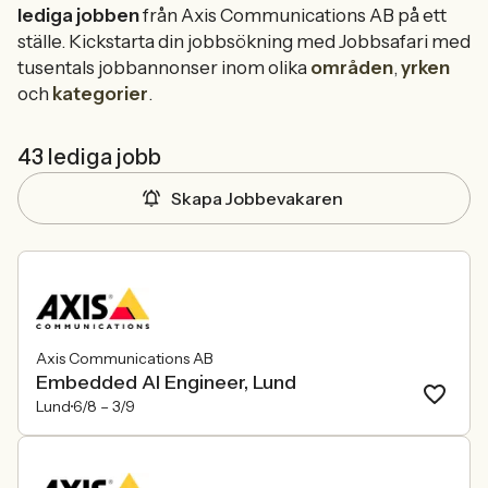
lediga jobben
från Axis Communications AB på ett
ställe. Kickstarta din jobbsökning med Jobbsafari med
tusentals jobbannonser inom olika
områden
,
yrken
och
kategorier
.
43 lediga jobb
Skapa Jobbevakaren
Axis Communications AB
Embedded AI Engineer, Lund
Lund
6/8 –
3/9