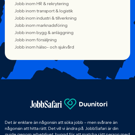
Jobb inom HR & rekrytering
Jobb inom transport & logistik
Jobb inom industri & tillverkning
Jobb inom marknadsföring
Jobb inom bygg & anläggning
Jobb inom försäljning
Jobb inom hälso- och sjukvård
Det är enklare än någonsin att söka jobb – men svårare än
någonsin att hitta rätt. Det vill vi ändra på. JobbSafari är din
guide genom arbetslivet, byggd för att matcha rätt person med