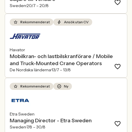
Sweden
20/7 –
20/8
Rekommenderat
Ansök utan CV
Havator
Mobilkran- och lastbilskranförare / Mobile
and Truck-Mounted Crane Operators
De Nordiska länderna
13/7 –
13/8
Rekommenderat
Ny
Etra Sweden
Managing Director - Etra Sweden
Sweden
7/8 –
30/8