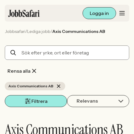
Logga in
/
/
Jobbsafari
Lediga jobb
Axis Communications AB
Lediga jobb
Arbetsliv och karriär
För arbetsgivare
Rensa alla
Skapa annons
Axis Communications AB
Relevans
Sök med AI
Filtrera
Ny här? Skapa konto
Axis Communications AB