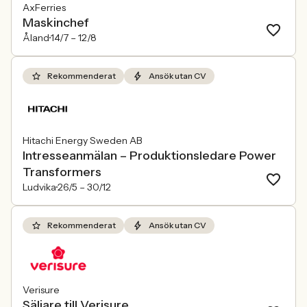
AxFerries
Maskinchef
Åland
14/7 –
12/8
Rekommenderat
Ansök utan CV
Hitachi Energy Sweden AB
Intresseanmälan – Produktionsledare Power
Transformers
Ludvika
26/5 –
30/12
Rekommenderat
Ansök utan CV
Verisure
Säljare till Verisure