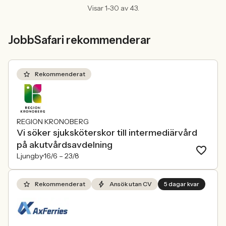
Visar 1-30 av 43.
JobbSafari rekommenderar
Rekommenderat
REGION KRONOBERG
Vi söker sjuksköterskor till intermediärvård
på akutvårdsavdelning
Ljungby
16/6 –
23/8
Rekommenderat
Ansök utan CV
5 dagar kvar