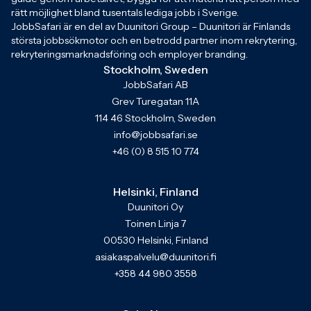
rätt möjlighet bland tusentals lediga jobb i Sverige.
JobbSafari är en del av Duunitori Group – Duunitori är Finlands
största jobbsökmotor och en betrodd partner inom rekrytering,
rekryteringsmarknadsföring och employer branding.
Stockholm, Sweden
JobbSafari AB
Grev Turegatan 11A
114 46 Stockholm, Sweden
info@jobbsafari.se
+46 (0) 8 515 10 774
Helsinki, Finland
Duunitori Oy
Toinen Linja 7
00530 Helsinki, Finland
asiakaspalvelu@duunitori.fi
+358 44 980 3558