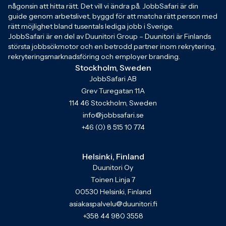
någonsin att hitta rätt. Det vill vi ändra på. JobbSafari är din
guide genom arbetslivet, byggd för att matcha rätt person med
rätt möjlighet bland tusentals lediga jobb i Sverige.
JobbSafari är en del av Duunitori Group – Duunitori är Finlands
största jobbsökmotor och en betrodd partner inom rekrytering,
rekryteringsmarknadsföring och employer branding.
Stockholm, Sweden
JobbSafari AB
Grev Turegatan 11A
114 46 Stockholm, Sweden
info@jobbsafari.se
+46 (0) 8 515 10 774
Helsinki, Finland
Duunitori Oy
Toinen Linja 7
00530 Helsinki, Finland
asiakaspalvelu@duunitori.fi
+358 44 980 3558