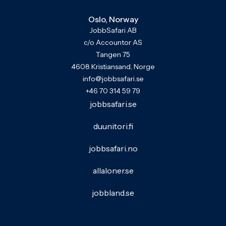
Oslo, Norway
JobbSafari AB
c/o Accountor AS
Tangen 75
4608 Kristiansand, Norge
info@jobbsafari.se
+46 70 314 59 79
jobbsafari.se
duunitori.fi
jobbsafari.no
allaloner.se
jobbland.se