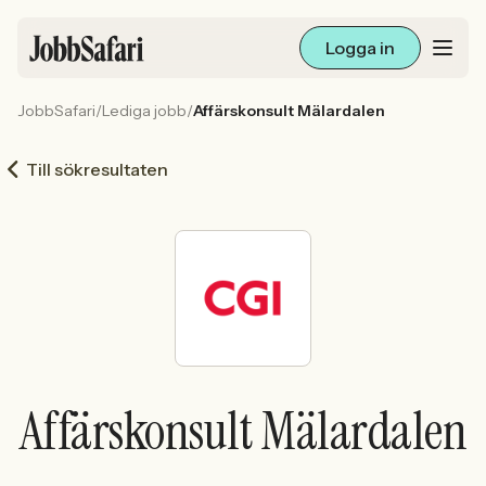
Logga in
JobbSafari
/
Lediga jobb
/
Affärskonsult Mälardalen
Lediga jobb
Till sökresultaten
Arbetsliv och karriär
För arbetsgivare
Skapa annons
Sök med AI
Affärskonsult Mälardalen
Ny här? Skapa konto