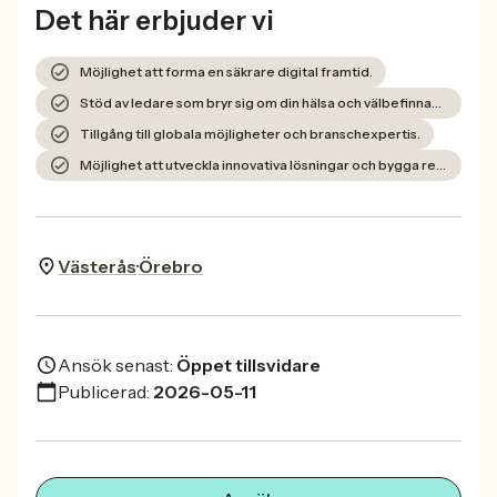
Det här erbjuder vi
Möjlighet att forma en säkrare digital framtid.
Stöd av ledare som bryr sig om din hälsa och välbefinnande.
Tillgång till globala möjligheter och branschexpertis.
Möjlighet att utveckla innovativa lösningar och bygga relationer.
Västerås
Örebro
Ansök senast:
Öppet tillsvidare
Publicerad:
2026-05-11