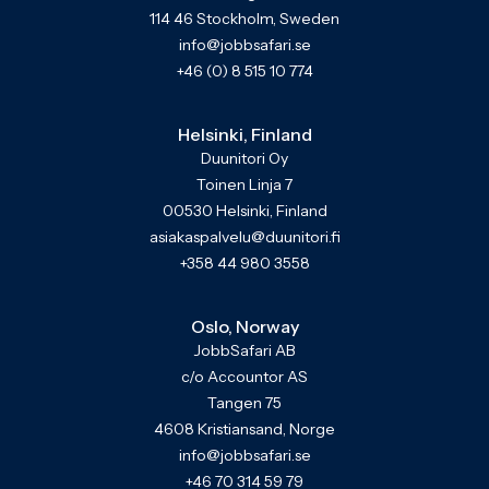
114 46 Stockholm, Sweden
info@jobbsafari.se
+46 (0) 8 515 10 774
Helsinki, Finland
Duunitori Oy
Toinen Linja 7
00530 Helsinki, Finland
asiakaspalvelu@duunitori.fi
+358 44 980 3558
Oslo, Norway
JobbSafari AB
c/o Accountor AS
Tangen 75
4608 Kristiansand, Norge
info@jobbsafari.se
+46 70 314 59 79