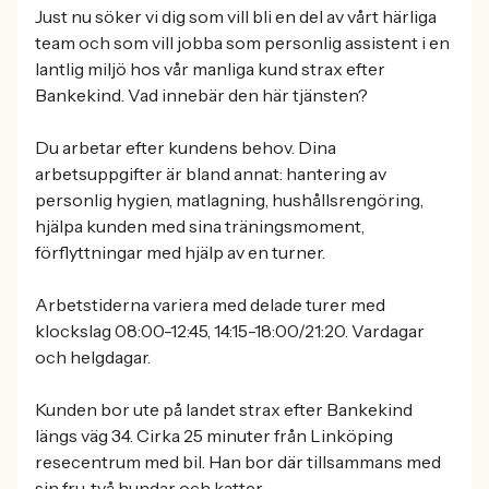
Just nu söker vi dig som vill bli en del av vårt härliga
team och som vill jobba som personlig assistent i en
lantlig miljö hos vår manliga kund strax efter
Bankekind. Vad innebär den här tjänsten?
Du arbetar efter kundens behov. Dina
arbetsuppgifter är bland annat: hantering av
personlig hygien, matlagning, hushållsrengöring,
hjälpa kunden med sina träningsmoment,
förflyttningar med hjälp av en turner.
Arbetstiderna variera med delade turer med
klockslag 08:00-12:45, 14:15-18:00/21:20. Vardagar
och helgdagar.
Kunden bor ute på landet strax efter Bankekind
längs väg 34. Cirka 25 minuter från Linköping
resecentrum med bil. Han bor där tillsammans med
sin fru, två hundar och katter.