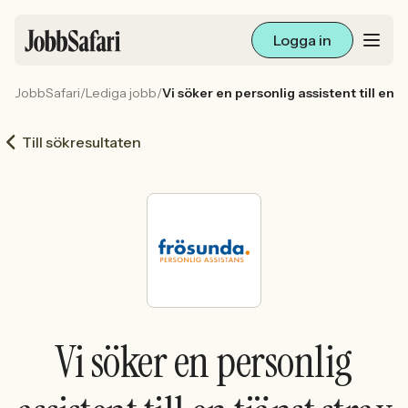
Logga in
JobbSafari
/
Lediga jobb
/
Vi söker en personlig assistent till en 
Lediga jobb
Till sökresultaten
Arbetsliv och karriär
För arbetsgivare
Skapa annons
Sök med AI
Vi söker en personlig
Ny här? Skapa konto