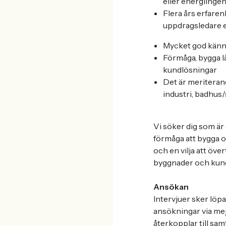
eller energiinge
Flera års erfaren
uppdragsledare e
Mycket god känn
Förmåga, bygga lå
kundlösningar
Det är meriteran
industri, badhus
Vi söker dig som är
förmåga att bygga oc
och en vilja att öve
byggnader och kund
Ansökan
Intervjuer sker löpa
ansökningar via mej
återkopplar till sa