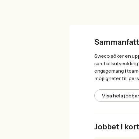
Sammanfatt
Sweco söker en upp
samhällsutveckling.
engagemang i teamet
möjligheter till per
Visa hela jobb
Jobbet i kor