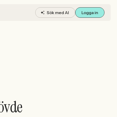
Sök med AI
Logga in
kövde