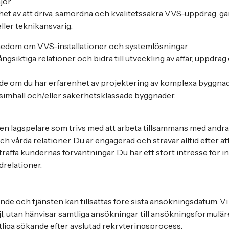
njör
het av att driva, samordna och kvalitetssäkra VVS-uppdrag, gä
ller teknikansvarig.
edom om VVS-installationer och systemlösningar
ngsiktiga relationer och bidra till utveckling av affär, uppdr
de om du har erfarenhet av projektering av komplexa byggnad
/simhall och/eller säkerhetsklassade byggnader.
 en lagspelare som trivs med att arbeta tillsammans med andra
h vårda relationer. Du är engagerad och strävar alltid efter at
rträffa kundernas förväntningar. Du har ett stort intresse för in
relationer.
nde och tjänsten kan tillsättas före sista ansökningsdatum. Vi
l, utan hänvisar samtliga ansökningar till ansökningsformulär
mtliga sökande efter avslutad rekryteringsprocess.