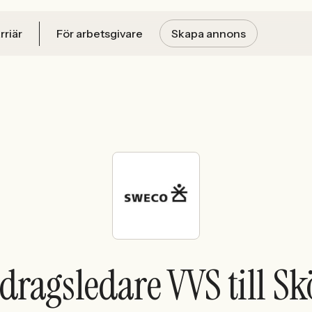
rriär
För arbetsgivare
Skapa annons
ragsledare VVS till S