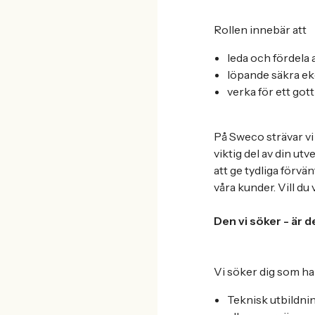
Rollen innebär att
leda och fördela
löpande säkra e
verka för ett got
På Sweco strävar vi 
viktig del av din ut
att ge tydliga förvän
våra kunder. Vill du
Den vi söker - är d
Vi söker dig som ha
Teknisk utbildni