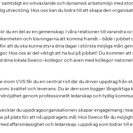
er samtidigt en omväxlande och dynamisk arbetsmiljö med stora
g utveckling. Hos oss kan du bidra till att skapa den organisatio
r du en del av en gemenskap. I våra relationer till varandra och
yfikenheten och lösningarna att komma framåt - både i jobbet och
 för att du ska kunna styra dina dagar i största möjliga mån, ge
or. Hos oss är det viktigt att ha kul på jobbet! Du kommer att 
 dina lokala Sweco-kollegor och även med kollegor nationell
inom VVS får du en central roll där du driver uppdrag från star
onomi, kvalitet och leverans. Du är den som bygger långsiktiga
undnöjdhet genom professionellt ledarskap och tydlig kommun
utvecklar du uppdragsorganisationen, skapar engagemang i teame
s på plats för att nå uppdragets mål. Hos Sweco får du möjlig
ed affärsmässighet och ledarskap, i uppdrag som bidrar till e