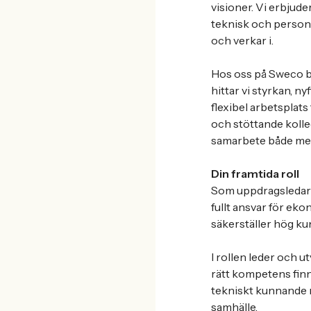
visioner. Vi erbjud
teknisk och personli
och verkar i.
Hos oss på Sweco bli
hittar vi styrkan, n
flexibel arbetsplats
och stöttande kolleg
samarbete både med
Din framtida roll
Som uppdragsledare 
fullt ansvar för ek
säkerställer hög k
I rollen leder och 
rätt kompetens finn
tekniskt kunnande m
samhälle.