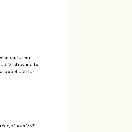
et är därför en
öd. Vi strävar efter
 på jobbet och för
mråde, såsom VVS-