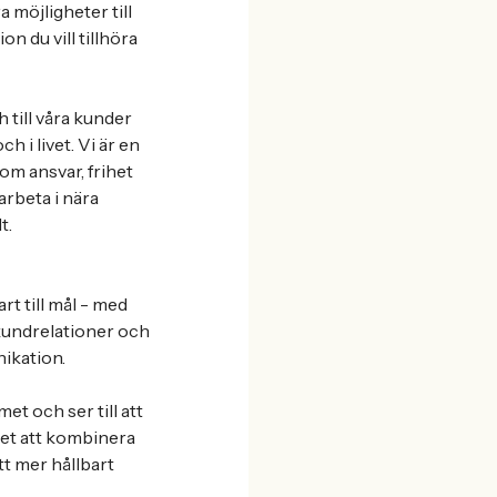
 möjligheter till
n du vill tillhöra
 till våra kunder
 i livet. Vi är en
nom ansvar, frihet
arbeta i nära
t.
t till mål - med
 kundrelationer och
ikation.
t och ser till att
het att kombinera
tt mer hållbart