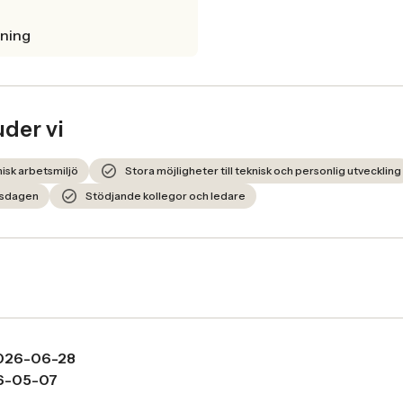
lning
uder vi
isk arbetsmiljö
Stora möjligheter till teknisk och personlig utveckling
etsdagen
Stödjande kollegor och ledare
026-06-28
6-05-07