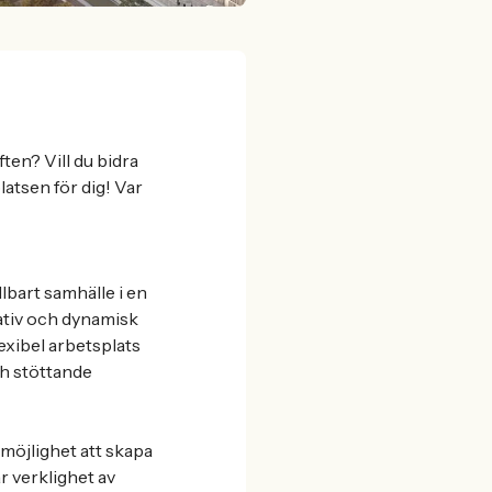
ten? Vill du bidra
atsen för dig! Var
llbart samhälle i en
eativ och dynamisk
lexibel arbetsplats
ch stöttande
 möjlighet att skapa
r verklighet av