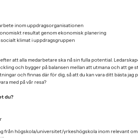
 arbete inom uppdragsorganisationen
konomiskt resultat genom ekonomisk planering
t socialt klimat i uppdragsgruppen
efter att alla medarbetare ska nå sin fulla potential. Ledarskap
veckling och bygger på balansen mellan att utmana och att ge st
tningar och finnas där för dig, så att du kan vara ditt bästa jag
 vara med på vår resa?
et du?
r
ng från högskola/universitet/yrkeshögskola inom relevant o