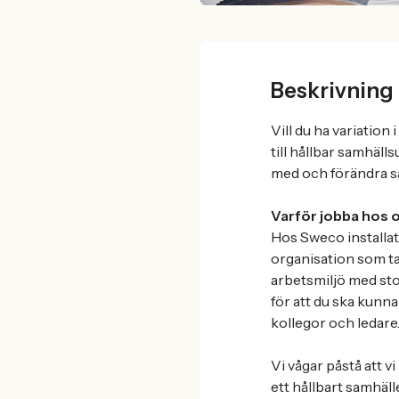
Beskrivning
Vill du ha variation
till hållbar samhäl
med och förändra sa
Varför jobba hos 
Hos Sweco installati
organisation som ta
arbetsmiljö med stor
för att du ska kunna
kollegor och ledare
Vi vågar påstå att v
ett hållbart samhäl