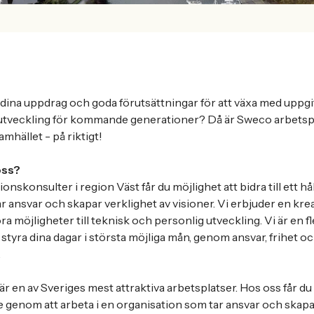
 i dina uppdrag och goda förutsättningar för att växa med uppgif
lsutveckling för kommande generationer? Då är Sweco arbetspl
mhället - på riktigt!
oss?
onskonsulter i region Väst får du möjlighet att bidra till ett hå
r ansvar och skapar verklighet av visioner. Vi erbjuder en kr
a möjligheter till teknisk och personlig utveckling. Vi är en f
 styra dina dagar i största möjliga mån, genom ansvar, frihet o
.
i är en av Sveriges mest attraktiva arbetsplatser. Hos oss får du
le genom att arbeta i en organisation som tar ansvar och skapa