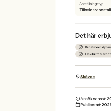
Anställningstyp
Tillsvidareanstal
Det här erbj
Kreativ och dynam
Flexibilitet i arb
Skövde
Ansök senast:
2
Publicerad:
202