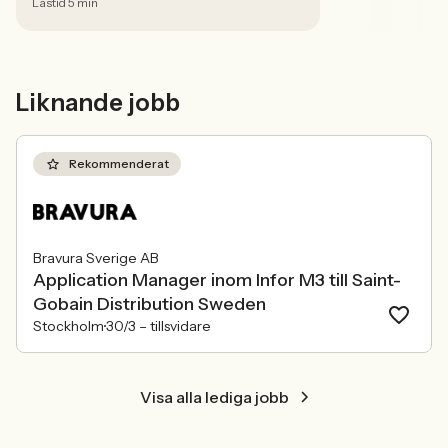
Lästid 5 min
tydliga gränser, ansvar och god
kommunikation med arbetsgivaren.
Liknande jobb
Rekommenderat
Bravura Sverige AB
Application Manager inom Infor M3 till Saint-
Gobain Distribution Sweden
Stockholm
30/3 –
tillsvidare
Visa alla lediga jobb