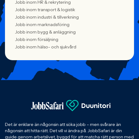
Jobb inom HR & rekrytering
Jobb inom transport & logistik
Jobb inom industri & tillverkning
Jobb inom marknadsföring
Jobb inom bygg & anläggning
Jobb inom försäljning
Jobb inom hälso- och sjukvård
Det är enklare än någonsin att söka jobb – men svårare än
någonsin att hitta rätt. Det vill vi ändra på. JobbSafari är din
guide genom arbetslivet, byggd för att matcha rätt person med