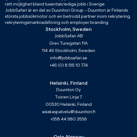
rätt möjlighet bland tusentals lediga jobb i Sverige.
JobbSafari är en del av Duunitori Group – Duunitori är Finlands
största jobbsökmotor och en betrodd partner inom rekrytering,
rekryteringsmarknadsföring och employer branding.
Stockholm, Sweden
JobbSafari AB
Grev Turegatan 11A
114 46 Stockholm, Sweden
info@jobbsafari.se
+46 (0) 8 515 10 774
Helsinki, Finland
Duunitori Oy
Toinen Linja 7
00530 Helsinki, Finland
asiakaspalvelu@duunitori.fi
+358 44 980 3558
Oslo, Norway