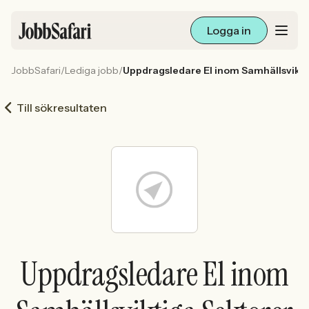
Logga in
JobbSafari
/
Lediga jobb
/
Uppdragsledare El inom Samhällsvikti
Lediga jobb
Till sökresultaten
Arbetsliv och karriär
För arbetsgivare
Skapa annons
Sök med AI
Uppdragsledare El inom
Ny här? Skapa konto