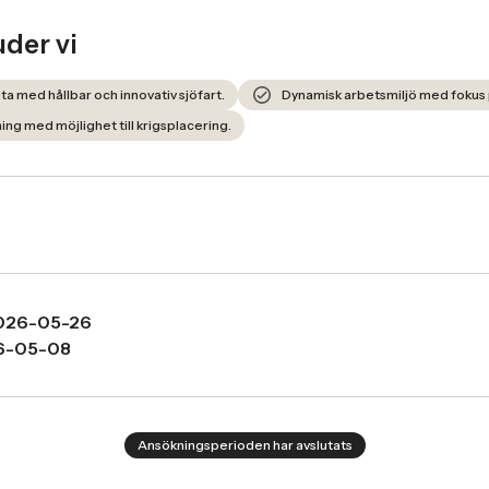
uder vi
ta med hållbar och innovativ sjöfart.
Dynamisk arbetsmiljö med fokus 
ning med möjlighet till krigsplacering.
026-05-26
6-05-08
Ansökningsperioden har avslutats