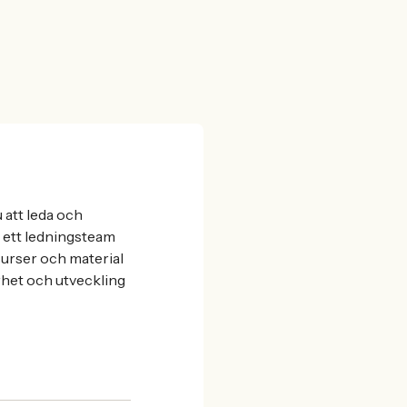
att leda och
i ett ledningsteam
surser och material
rhet och utveckling