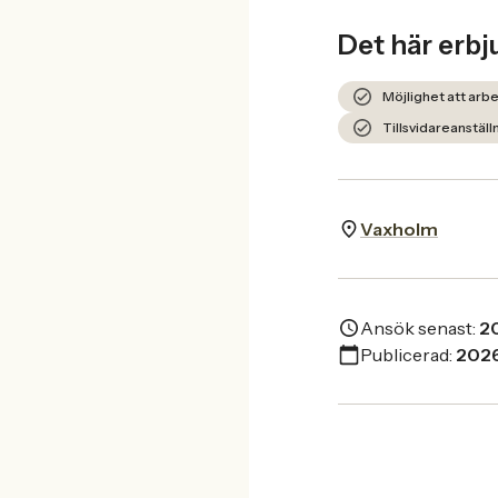
Det här erbj
Möjlighet att arbe
Tillsvidareanställ
Vaxholm
Ansök senast:
2
Publicerad:
202