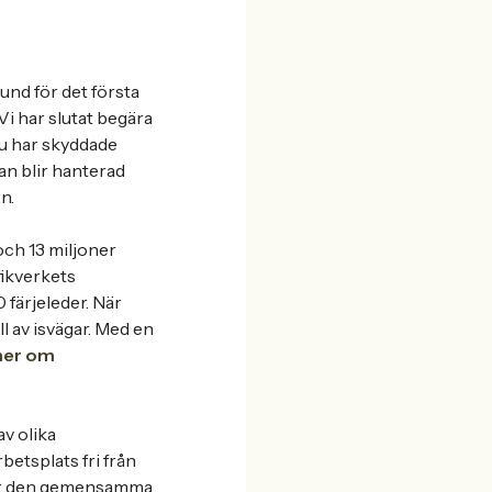
und för det första
 Vi har slutat begära
du har skyddade
an blir hanterad
n.
och 13 miljoner
fikverkets
 färjeleder. När
ll av isvägar. Med en
mer om
av olika
etsplats fri från
d där den gemensamma