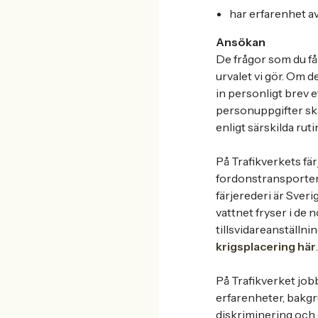
har erfarenhet 
Ansökan
De frågor som du får
urvalet vi gör. Om de
in personligt brev 
personuppgifter ska
enligt särskilda rut
På Trafikverkets fär
fordonstransporter v
färjerederi är Sveri
vattnet fryser i de 
tillsvidareanställni
krigsplacering här
.
På Trafikverket jobb
erfarenheter, bakgr
diskriminering och 