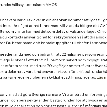
av underhållssystem såsom AMOS
 besvara när du skickar in din ansökan kommer att ligga till gr
t inte står något annat i annonsen vill vi att du bifogar ditt CV.
eftersom vi inte har med det som del av urvalsunderlaget. Om 
 du kontakta ansvarig chef för rekryteringen så att din ansök
iner. Du hittar namn och kontaktuppgifter till chefen i annonse
jerederi är du med och bidrar till att 22 miljoner personresor 
arje år sker så effektivt, hållbart och säkert som möjligt. Tra
ges största rederi med runt 70 vägfärjor som trafikerar över 40
norra delarna av vårt land ansvarar vi även för drift och underhå
ng på Färjerederiet följer en skyldighet att krigsplaceras.
Läs 
ar vi med att göra Sverige närmare. Vi tror på att en förening 
under och perspektiv är den bästa grunden för att bygga en arb
en miljö där alla trivs och gör sitt bästa. Vi tror på mångfal