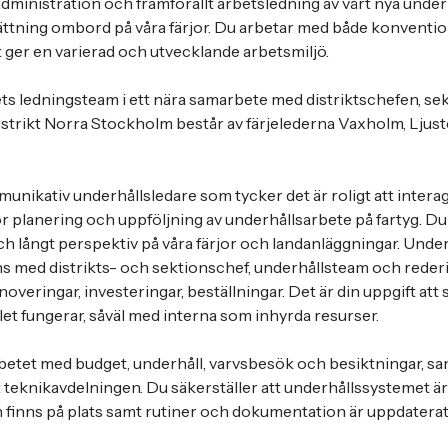
administration och framförallt arbetsledning av vårt nya unde
ttning ombord på våra färjor. Du arbetar med både konvention
et ger en varierad och utvecklande arbetsmiljö.
tets ledningsteam i ett nära samarbete med distriktschefen, s
istrikt Norra Stockholm består av färjelederna Vaxholm, Ljust
unikativ underhållsledare som tycker det är roligt att inte
r planering och uppföljning av underhållsarbete på fartyg. Du 
och långt perspektiv på våra färjor och landanläggningar. Unde
ns med distrikts- och sektionschef, underhållsteam och reder
overingar, investeringar, beställningar. Det är din uppgift att se
et fungerar, såväl med interna som inhyrda resurser.
rbetet med budget, underhåll, varvsbesök och besiktningar, sam
eknikavdelningen. Du säkerställer att underhållssystemet är
n finns på plats samt rutiner och dokumentation är uppdaterat