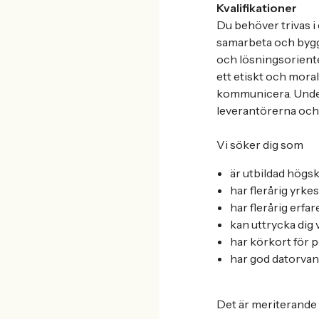
Kvalifikationer
Du behöver trivas i 
samarbeta och bygga
och lösningsoriente
ett etiskt och moral
kommunicera. Under
leverantörerna och d
Vi söker dig som
är utbildad högs
har flerårig yrk
har flerårig erfa
kan uttrycka dig 
har körkort för 
har god datorvan
Det är meriterande