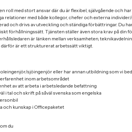
en roll med stort ansvar där du är flexibel, självgående och ha
 relationer med både kollegor, chefer och externa individer/
rad och drivs av utveckling och ständiga förbättringar. Du ha
iskt förhållningssätt. Tjänsten ställer även stora krav på din f
hållsledaren är länken mellan verksamheten, teknikavdelni
ärför är ett strukturerat arbetssätt viktigt.
koleingenjör/sjöingenjör eller har annan utbildning som vi be
eserfarenhet inom arbetsområdet
renhet av att arbeta i arbetsledande befattning
väl i tal och skrift på såväl svenska som engelska
personbil
a och kunskap i Officepaketet
 om du