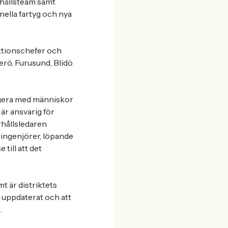
rhållsteam samt
ella fartyg och nya
ektionschefer och
erö, Furusund, Blidö
ragera med människor
är ansvarig för
rhållsledaren
iingenjörer, löpande
 till att det
t är distriktets
 uppdaterat och att
.