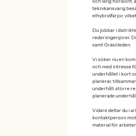
och lång horisont, 
teknikansvarig besä
elhybridfärjor, vilk
Du jobbar i distrik
rederiingenjörer. D
samt Gräsöleden.
Vi söker nu en komm
och med intresse fö
underhållet i kort 
planerar, tillsamma
underhåll, större ren
planerade underhåll
Vidare deltar du i a
kontaktperson mot t
material för arbete