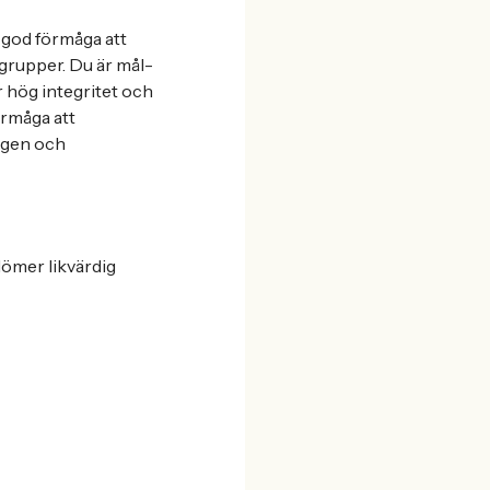
r god förmåga att
grupper. Du är mål-
r hög integritet och
örmåga att
ngen och
dömer likvärdig