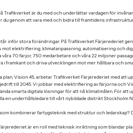
Trafikverket är du med och underlättar vardagen för invånar
r du genom att vara med och bidra till framtidens infrastruktur
står inför stora förändringar. På Trafikverket Färjerederiet ge
mot elektrifiering, klimatanpassning, automatisering och dig
våra 70 färjor, 750 medarbetare och våra 22 miljoner passage
ara i framkant och driva utvecklingen mot mer hållbara och sma
ga plan, Vision 45, arbetar Trafikverket Färjerederiet med att 
jedrift till 2045. Vi jobbar med elektrifiering av färjorna och 
ända smarta digitala lösningar för att nå klimatmålen. För att
la en underhållsledare till vårt nybildade distrikt Stockholm N
 som kombinerar fartygsteknik med struktur och ledarskap? De
Färjerederiet är en roll med teknisk inriktning som blandar p