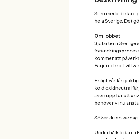
Som medarbetare på 
hela Sverige. Det gö
Om jobbet
Sjöfarten i Sverige 
förändringsprocess 
kommer att påverka 
Färjerederiet vill v
Enligt vår långsikti
koldioxidneutral fär
även upp för att anv
behöver vi nu anstäl
Söker du en vardag
Underhållsledare i 