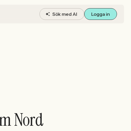
Sök med AI
Logga in
olm Nord