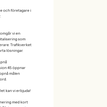
e och företagare i
.
nomgår vi en
italisering som
rare. Trafikverket
rta lösningar.
uppnå
Vision 45 öppnar
 uppnå målen
ord.
t kan vi erbjuda!
lanering med kort