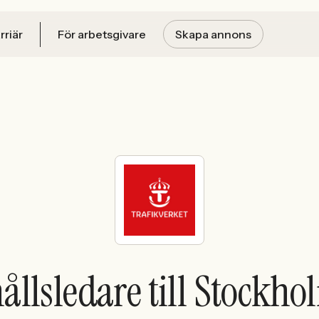
rriär
För arbetsgivare
Skapa annons
llsledare till Stockh