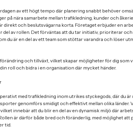
rdagen av ett högt tempo där planering snabbt behöver omsät
 på nära samarbete mellan trafikledning, kunder och åkerier
direkt och beslutsvägarna korta. Företaget erbjuder en arbe
r del av rollen. Det förväntas att du tar initiativ, prioriterar och
som du är en del av ett team som stöttar varandra och löser u
örändring och tillväxt, vilket skapar möjligheter för dig som v
 din roll och bidra i en organisation där mycket händer.
r
 operativt med trafikledning inom utrikes styckegods, där du ä
ansporter genomförs smidigt och effektivt mellan olika länder
lket innebär att du blir en del av en dynamisk miljö där arbet
Rollen är därför både bred och föränderlig, med möjlighet att
r tid.