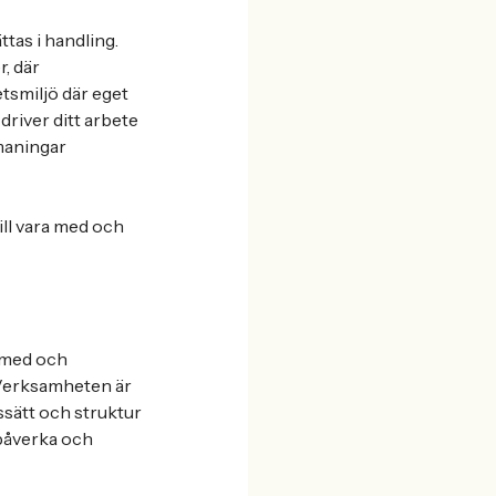
tas i handling.
, där
tsmiljö där eget
 driver ditt arbete
tmaningar
ill vara med och
r med och
. Verksamheten är
ssätt och struktur
 påverka och