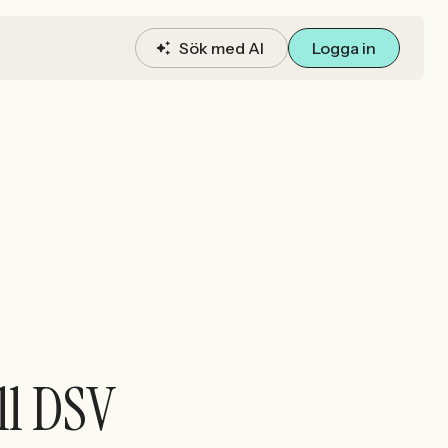
Sök med AI
Logga in
ll DSV