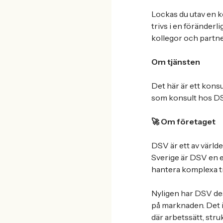
Lockas du utav en k
trivs i en föränderli
kollegor och partne
Om tjänsten
Det här är ett konsu
som konsult hos DSV
🚀 Om företaget
DSV är ett av värld
Sverige är DSV en e
hantera komplexa t
Nyligen har DSV des
på marknaden. Det i
där arbetssätt, stru