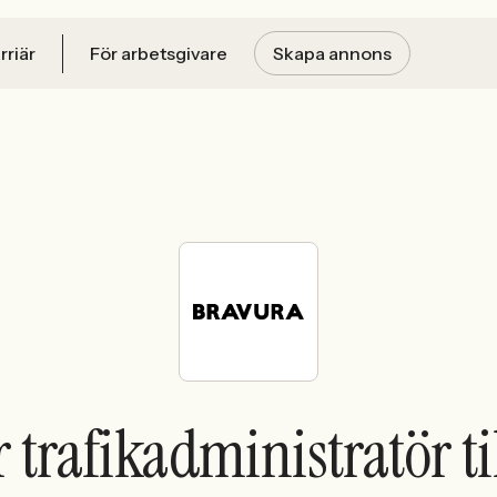
rriär
För arbetsgivare
Skapa annons
r trafikadministratör ti