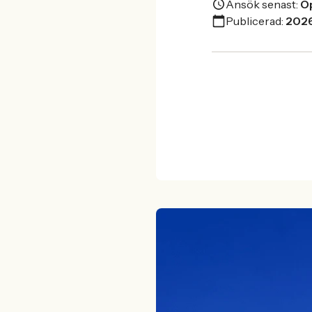
Ansök senast:
Öp
Publicerad:
202