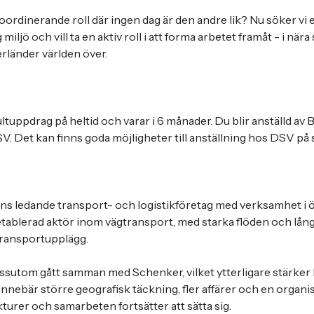
oordinerande roll där ingen dag är den andre lik? Nu söker vi 
g miljö och vill ta en aktiv roll i att forma arbetet framåt - i n
rländer världen över.
ltuppdrag på heltid och varar i 6 månader. Du blir anställd av
. Det kan finns goda möjligheter till anställning hos DSV på s
ens ledande transport- och logistikföretag med verksamhet i öv
tablerad aktör inom vägtransport, med starka flöden och lång
ransportupplägg.
sutom gått samman med Schenker, vilket ytterligare stärker 
nnebär större geografisk täckning, fler affärer och en organis
kturer och samarbeten fortsätter att sätta sig.