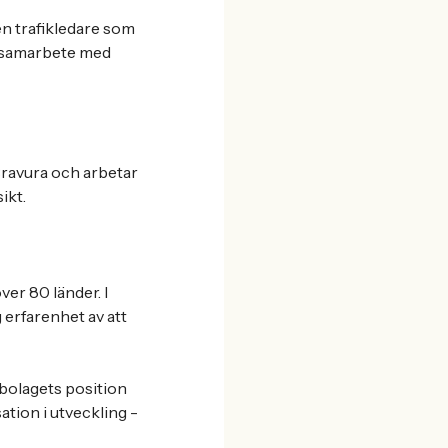
en trafikledare som
ära samarbete med
 Bravura och arbetar
ikt.
er 80 länder. I
 erfarenhet av att
bolagets position
ation i utveckling -