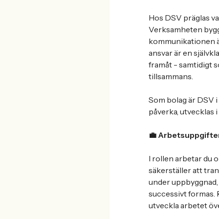
Hos DSV präglas va
Verksamheten bygger
kommunikationen är 
ansvar är en självkla
framåt - samtidigt 
tillsammans.
Som bolag är DSV i f
påverka, utvecklas i
💼 Arbetsuppgifte
I rollen arbetar du
säkerställer att tr
under uppbyggnad, vi
successivt formas. 
utveckla arbetet öve