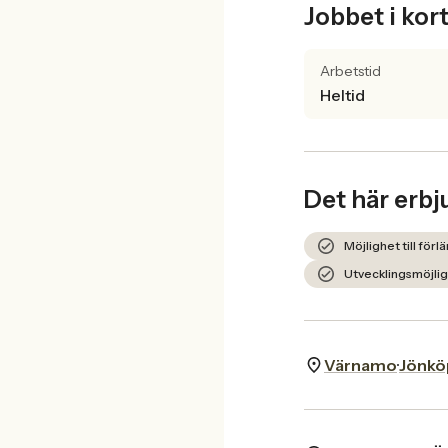
Jobbet i kor
Arbetstid
Heltid
Det här erbj
Möjlighet till för
Utvecklingsmöjlig
Värnamo
Jönkö