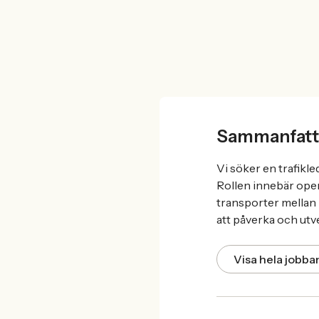
Sammanfatt
Vi söker en trafikl
Rollen innebär oper
transporter mellan 
att påverka och utv
Visa hela jobb