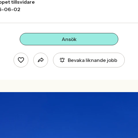
pet tillsvidare
6-06-02
Ansök
Bevaka liknande jobb