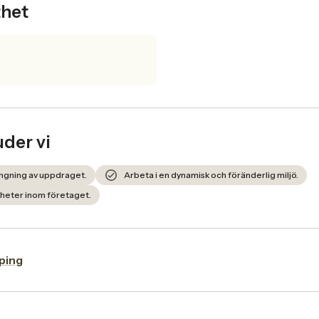
thet
uder vi
längning av uppdraget.
Arbeta i en dynamisk och föränderlig miljö.
heter inom företaget.
ping