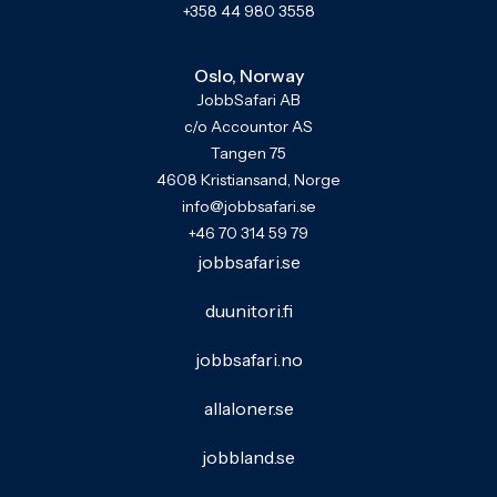
+358 44 980 3558
Oslo, Norway
JobbSafari AB
c/o Accountor AS
Tangen 75
4608 Kristiansand, Norge
info@jobbsafari.se
+46 70 314 59 79
jobbsafari.se
duunitori.fi
jobbsafari.no
allaloner.se
jobbland.se