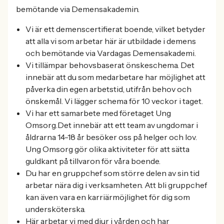
bemötande via Demensakademin.
Vi är ett demenscertifierat boende, vilket betyder
att alla vi som arbetar här är utbildade i demens
och bemötande via Vardagas Demensakademi.
Vi tillämpar behovsbaserat önskeschema. Det
innebär att du som medarbetare har möjlighet att
påverka din egen arbetstid, utifrån behov och
önskemål. Vi lägger schema för 10 veckor i taget.
Vi har ett samarbete med företaget Ung
Omsorg.Det innebär att ett team av ungdomar i
åldrarna 14-18 år besöker oss på helger och lov.
Ung Omsorg gör olika aktiviteter för att sätta
guldkant på tillvaron för våra boende.
Du har en gruppchef som större delen av sin tid
arbetar nära dig i verksamheten. Att bli gruppchef
kan även vara en karriärmöjlighet för dig som
undersköterska.
Här arbetar vi med djur i vården och har