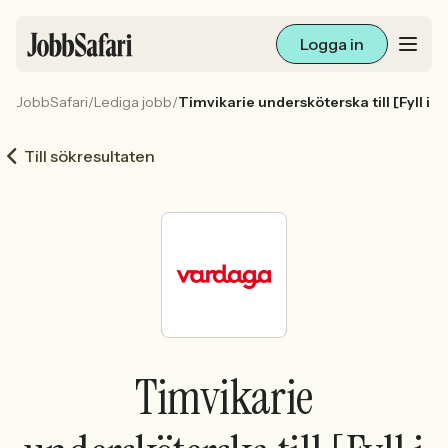
Logga in
JobbSafari
/
Lediga jobb
/
Timvikarie undersköterska till [Fyll i
Lediga jobb
Till sökresultaten
Arbetsliv och karriär
För arbetsgivare
Skapa annons
Sök med AI
Timvikarie
Ny här? Skapa konto