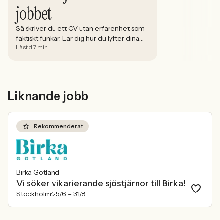
jobbet
Så skriver du ett CV utan erfarenhet som
faktiskt funkar. Lär dig hur du lyfter dina
Lästid 7 min
styrkor, strukturerar rätt och omvandlar
fritid till relevant kompetens.
Liknande jobb
Rekommenderat
Birka Gotland
Vi söker vikarierande sjöstjärnor till Birka!
Stockholm
25/6 –
31/8