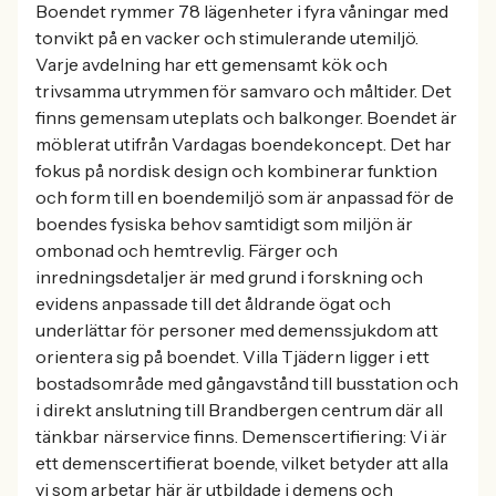
Boendet rymmer 78 lägenheter i fyra våningar med
tonvikt på en vacker och stimulerande utemiljö.
Varje avdelning har ett gemensamt kök och
trivsamma utrymmen för samvaro och måltider. Det
finns gemensam uteplats och balkonger. Boendet är
möblerat utifrån Vardagas boendekoncept. Det har
fokus på nordisk design och kombinerar funktion
och form till en boendemiljö som är anpassad för de
boendes fysiska behov samtidigt som miljön är
ombonad och hemtrevlig. Färger och
inredningsdetaljer är med grund i forskning och
evidens anpassade till det åldrande ögat och
underlättar för personer med demenssjukdom att
orientera sig på boendet. Villa Tjädern ligger i ett
bostadsområde med gångavstånd till busstation och
i direkt anslutning till Brandbergen centrum där all
tänkbar närservice finns. Demenscertifiering: Vi är
ett demenscertifierat boende, vilket betyder att alla
vi som arbetar här är utbildade i demens och