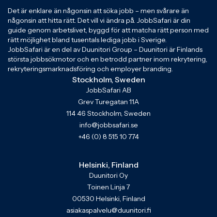
Det är enklare än någonsin att söka jobb – men svårare än
någonsin att hitta rätt. Det vill vi ändra på. JobbSafari är din
guide genom arbetslivet, byggd för att matcha rätt person med
rätt möjlighet bland tusentals lediga jobb i Sverige.
JobbSafari är en del av Duunitori Group – Duunitori är Finlands
största jobbsökmotor och en betrodd partner inom rekrytering,
rekryteringsmarknadsföring och employer branding.
Stockholm, Sweden
JobbSafari AB
Grev Turegatan 11A
114 46 Stockholm, Sweden
info@jobbsafari.se
+46 (0) 8 515 10 774
Helsinki, Finland
Duunitori Oy
Toinen Linja 7
00530 Helsinki, Finland
asiakaspalvelu@duunitori.fi