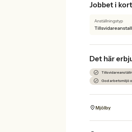
Jobbet i kor
Anställningstyp
Tillsvidareanstal
Det här erbj
Tillsvidareanställ
God arbetsmiljö o
Mjölby