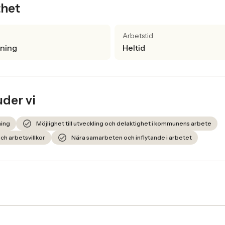
thet
Arbetstid
lning
Heltid
uder vi
ning
Möjlighet till utveckling och delaktighet i kommunens arbete
ch arbetsvillkor
Nära samarbeten och inflytande i arbetet