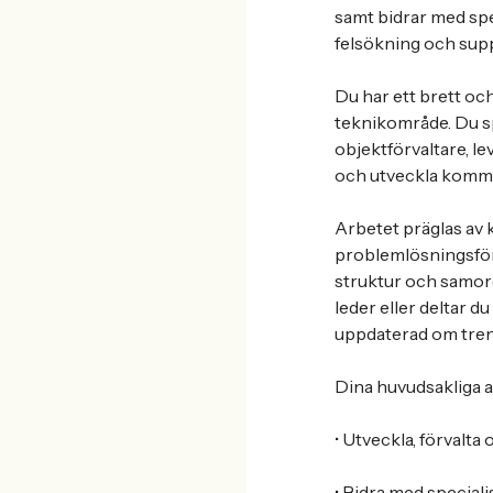
samt bidrar med spe
felsökning och sup
Du har ett brett oc
teknikområde. Du s
objektförvaltare, le
och utveckla kommu
Arbetet präglas av
problemlösningsför
struktur och samord
leder eller deltar d
uppdaterad om trend
Dina huvudsakliga a
• Utveckla, förval
• Bidra med special