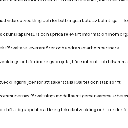
med vidareutveckling och förbättringsarbete av befintliga IT-l
isk kunskapsresurs och sprida relevant information inom org
ektförvaltare, leverantörer och andra samarbetspartners
i utvecklings och förändringsprojekt, både internt och tillsam
tvecklingsmiljöer för att säkerställa kvalitet och stabil drift
till kommunernas förvaltningsmodell samt gemensamma arbetss
h hålla dig uppdaterad kring teknikutveckling och trender för