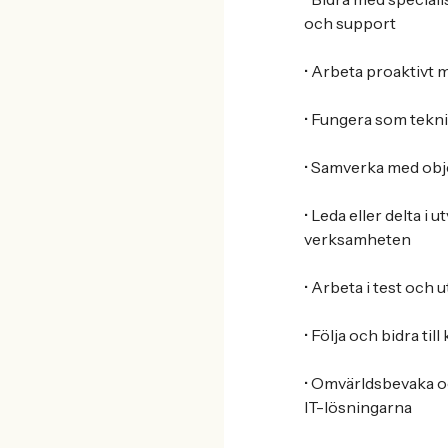
och support
• Arbeta proaktivt 
• Fungera som tekn
• Samverka med obj
• Leda eller delta 
verksamheten
• Arbeta i test och u
• Följa och bidra 
• Omvärldsbevaka oc
IT-lösningarna