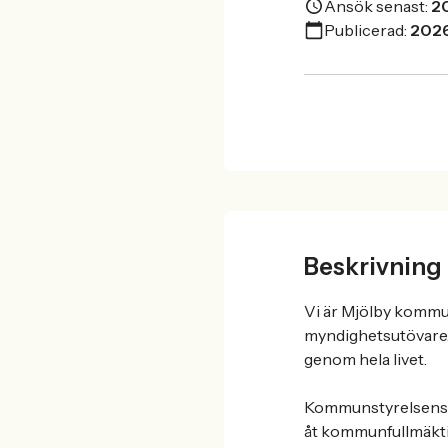
Ansök senast:
2
Publicerad:
2026
Beskrivning
Vi är Mjölby kommun
myndighetsutövare. 
genom hela livet.
Kommunstyrelsens f
åt kommunfullmäkti