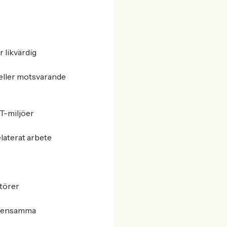
 likvärdig
eller motsvarande
IT-miljöer
laterat arbete
ntörer
gemensamma