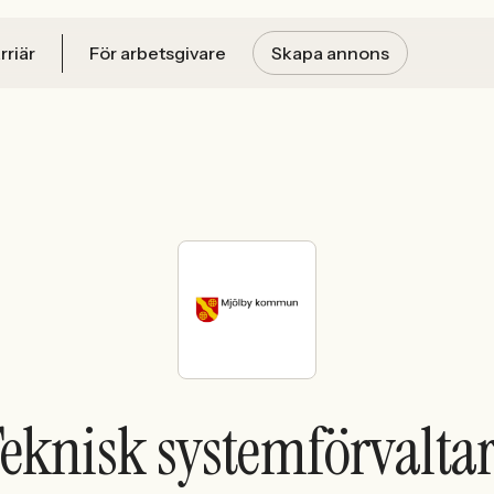
rriär
För arbetsgivare
Skapa annons
eknisk systemförvalta