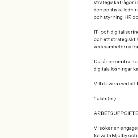
strategiska frågor
den politiska ledni
och styrning, HR oc
IT- och digitaliser
och ett strategiskt 
verksamheterna för a
Du får en central ro
digitala lösningar 
Vill du vara med at
1 plats(er).
ARBETSUPPGIFT
Vi söker en engage
förvalta Mjölby och