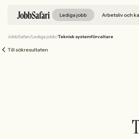
Lediga jobb
Arbetsliv och ka
JobbSafari
/
Lediga jobb
/
Teknisk systemförvaltare
Till sökresultaten
T