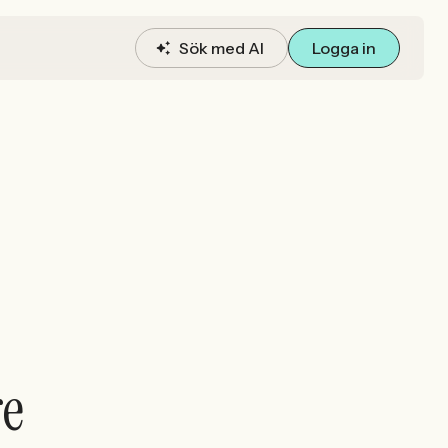
Sök med AI
Logga in
re