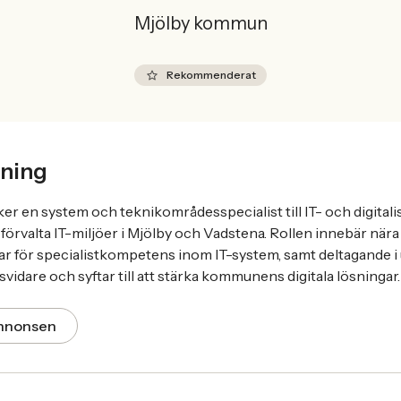
Mjölby kommun
Rekommenderat
ning
 en system och teknikområdesspecialist till IT- och digital
h förvalta IT-miljöer i Mjölby och Vadstena. Rollen innebär nä
r för specialistkompetens inom IT-system, samt deltagande i 
lsvidare och syftar till att stärka kommunens digitala lösningar.
annonsen