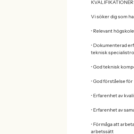
KVALIFIKATIONER
Vi söker dig som ha
• Relevant högskole
• Dokumenterad erf
teknisk specialistro
• God teknisk kompe
• God förståelse fö
• Erfarenhet av kva
• Erfarenhet av sa
• Förmåga att arbe
arbetssätt