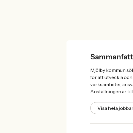
Sammanfatt
Mjölby kommun söker
för att utveckla oc
verksamheter, ansva
Anställningen är til
Visa hela jobb