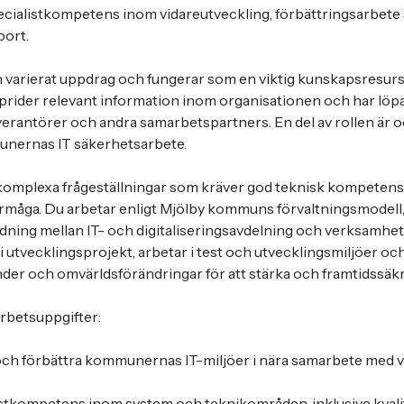
cialistkompetens inom vidareutveckling, förbättringsarbete 
port.
h varierat uppdrag och fungerar som en viktig kunskapsresurs
prider relevant information inom organisationen och har löp
verantörer och andra samarbetspartners. En del av rollen är ock
nernas IT säkerhetsarbete.
 komplexa frågeställningar som kräver god teknisk kompeten
måga. Du arbetar enligt Mjölby kommuns förvaltningsmodell
ning mellan IT- och digitaliseringsavdelning och verksamhete
u i utvecklingsprojekt, arbetar i test och utvecklingsmiljöer och
er och omvärldsförändringar för att stärka och framtidssäkr
rbetsuppgifter:
ta och förbättra kommunernas IT-miljöer i nära samarbete me
istkompetens inom system och teknikområden, inklusive kvali