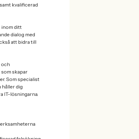
samt kvalificerad
 inom ditt
ande dialog med
så att bidra till
s och
, som skapar
r. Som specialist
 håller dig
a IT-lösningarna.
d verksamheterna
ficerad felsökning