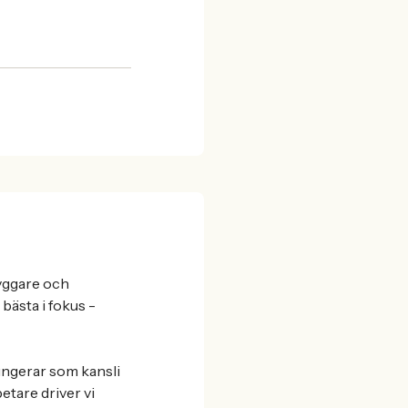
byggare och
bästa i fokus -
ungerar som kansli
tare driver vi