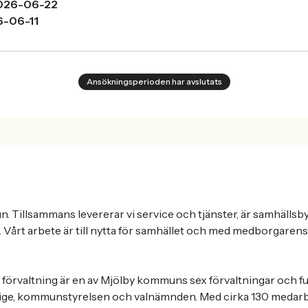
026-06-22
-06-11
Ansökningsperioden har avslutats
. Tillsammans levererar vi service och tjänster, är samhälls
Vårt arbete är till nytta för samhället och med medborgarens 
örvaltning är en av Mjölby kommuns sex förvaltningar och f
ge, kommunstyrelsen och valnämnden. Med cirka 130 medarbe