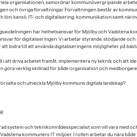
 i hela organisationen, samordnar kommunövergripande arbete
ngen och övriga förvaltningar. Förvaltningen består av komm
h lön, kansli, IT- och digitalisering, kommunikation samt näri
ingsavdelningen har helhetsansvar för Mjölby och Vadstena k
ansvar för digitaliseringen. Vi arbetar styrande, stödjande och
tt bidra till att använda digitaliseringens möjligheter på bästa
ll i att driva arbetet framåt, implementera ny teknik och att id
kan göra verklig skillnad för både organisation och medborgare
t förvalta och utveckla Mjölby kommuns digitala landskap?
ER
rad system och teknikområdesspecialist som vill vara med oc
 Vadstena kommuners IT miljöer. I rollen arbetar du nära båd