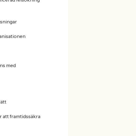
ösningar
anisationen
mans med
ätt
 att framtidssäkra