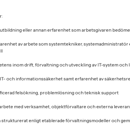
r:
utbildning eller annan erfarenhet som arbetsgivaren bedömer
arenhet av arbete som systemtekniker, systemadministratör 
ll
tens inom drift, förvaltning och utveckling av IT-system och 
r IT- och informationssäkerhet samt erfarenhet av säkerhetsre
lificerad felsökning, problemlösning och teknisk support
marbete med verksamhet, objektförvaltare och externa levera
ta strukturerat enligt etablerade förvaltningsmodeller och 