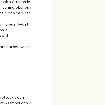
 och stöttar både
unledning, ekonomi
ngsliv och marknad.
ommuners IT-drift
 nära
 sätt.
entifiera behov där
.
h utveckla och
e verksamhet och IT