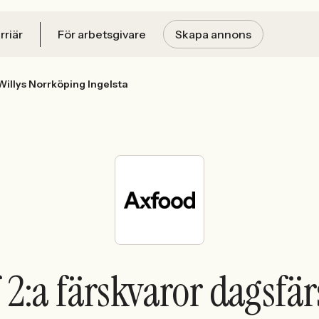
rriär
För arbetsgivare
Skapa annons
Willys Norrköping Ingelsta
2:a färskvaror dagsfärs