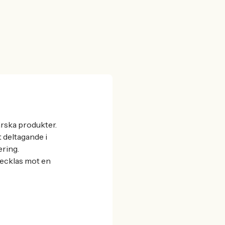
ärska produkter.
t deltagande i
ering.
vecklas mot en