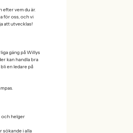
n efter vem du är.
 för oss, och vi
a att utvecklas!
rliga gäng på Willys
nder kan handla bra
t bli en ledare på
lämpas.
r och helger
r sökande i alla