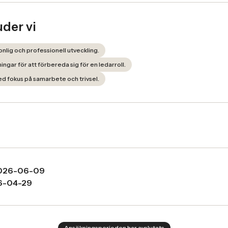
uder vi
sonlig och professionell utveckling.
dningar för att förbereda sig för en ledarroll.
ed fokus på samarbete och trivsel.
026-06-09
6-04-29
Ansökningsperioden har avslutats