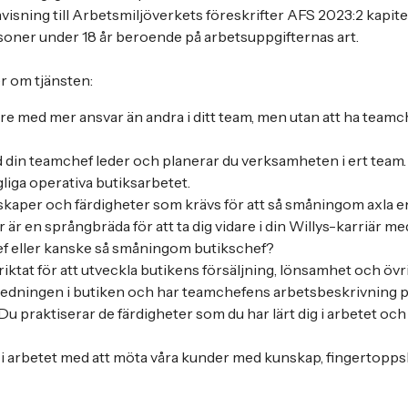
isning till Arbetsmiljöverkets föreskrifter AFS 2023:2 kapitel
ersoner under 18 år beroende på arbetsuppgifternas art.
r om tjänsten:
re med mer ansvar än andra i ditt team, men utan att ha teamc
din teamchef leder och planerar du verksamheten i ert team. S
agliga operativa butiksarbetet.
nskaper och färdigheter som krävs för att så småningom axla e
 är en språngbräda för att ta dig vidare i din Willys-karriär med
f eller kanske så småningom butikschef?
iktat för att utveckla butikens försäljning, lönsamhet och övri
sledningen i butiken och har teamchefens arbetsbeskrivning p
Du praktiserar de färdigheter som du har lärt dig i arbetet o
d i arbetet med att möta våra kunder med kunskap, fingertopps