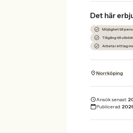
Det här erbj
Möjlighet till per
Tillgång till utbil
Arbeta i ett lag m
Norrköping
Ansök senast:
2
Publicerad:
202