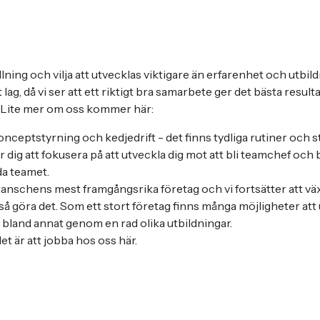
ällning och vilja att utvecklas viktigare än erfarenhet och utbil
lag, då vi ser att ett riktigt bra samarbete ger det bästa result
t. Lite mer om oss kommer här:
nceptstyrning och kedjedrift - det finns tydliga rutiner och s
för dig att fokusera på att utveckla dig mot att bli teamchef och
da teamet.
branschens mest framgångsrika företag och vi fortsätter att vä
så göra det. Som ett stort företag finns många möjligheter att 
, bland annat genom en rad olika utbildningar.
t är att jobba hos oss här.