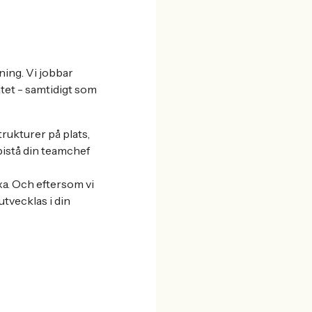
dning. Vi jobbar
atet - samtidigt som
trukturer på plats,
 bistå din teamchef
xa. Och eftersom vi
utvecklas i din