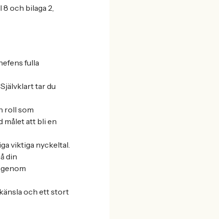
 8 och bilaga 2,
hefens fulla
jälvklart tar du
n roll som
 målet att bli en
ga viktiga nyckeltal.
å din
ch genom
känsla och ett stort