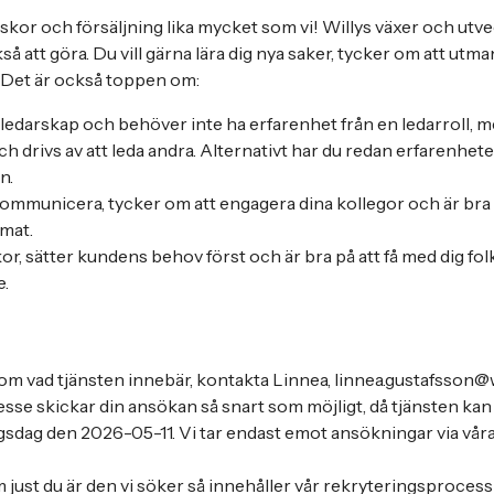
skor och försäljning lika mycket som vi! Willys växer och utvec
kså att göra. Du vill gärna lära dig nya saker, tycker om att utma
r. Det är också toppen om:
tt ledarskap och behöver inte ha erfarenhet från en ledarroll, 
ch drivs av att leda andra. Alternativt har du redan erfarenhet
n.
kommunicera, tycker om att engagera dina kollegor och är bra 
imat.
or, sätter kundens behov först och är bra på att få med dig fol
.
om vad tjänsten innebär, kontakta Linnea, linnea.gustafsson@wi
resse skickar din ansökan så snart som möjligt, då tjänsten kan
gsdag den 2026-05-11. Vi tar endast emot ansökningar via våra
m just du är den vi söker så innehåller vår rekryteringsproces