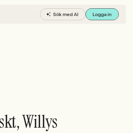
Sök med AI
Logga in
kt, Willys