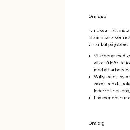
Om oss
För oss är rätt inst
tillsammans som ett 
vi har kul på jobbe
Vi arbetar med ko
vilket frigör tid 
med att arbetsle
Willys är ett av 
växer, kan du ock
ledarroll hos oss
Läs mer om hur de
Om dig