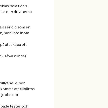
klas hela tiden,
nas och drivs av att
men ser dig som en
en, men inte inom
på att skapa ett
k - såväl kunder
llys.se. Vi ser
 komma att tillsättas
 jobbsidor.
s både tester och