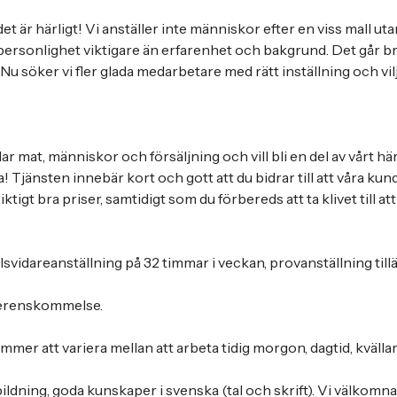
 det är härligt! Vi anställer inte människor efter en viss mall uta
personlighet viktigare än erfarenhet och bakgrund. Det går bra
 Nu söker vi fler glada medarbetare med rätt inställning och vilj
lar mat, människor och försäljning och vill bli en del av vårt hä
 Tjänsten innebär kort och gott att du bidrar till att våra ku
riktigt bra priser, samtidigt som du förbereds att ta klivet till at
llsvidareanställning på 32 timmar i veckan, provanställning til
verenskommelse.
mer att variera mellan att arbeta tidig morgon, dagtid, kvälla
ldning, goda kunskaper i svenska (tal och skrift). Vi välkomna