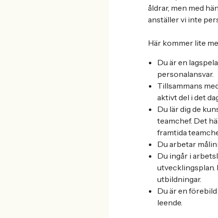
åldrar, men med hänv
anställer vi inte p
Här kommer lite me
Du är en lagspela
personalansvar.
Tillsammans med 
aktivt del i det d
Du lär dig de ku
teamchef. Det här
framtida teamche
Du arbetar målinr
Du ingår i arbet
utvecklingsplan. 
utbildningar.
Du är en förebil
leende.