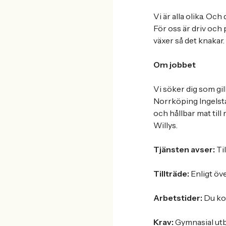
Vi är alla olika. Och
För oss är driv och 
växer så det knakar.
Om jobbet
Vi söker dig som gil
Norrköping Ingelsta!
och hållbar mat till 
Willys.
Tjänsten avser:
Ti
Tillträde:
Enligt ö
Arbetstider:
Du kom
Krav:
Gymnasial utbi