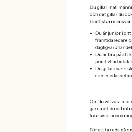
Du gillar mat, männi
och det gillar du oc
ta ett större ansva
Du är junior i di
framtida ledare o
dagligvaruhandel
Du är bra på att 
positivt arbetskl
Du gillar människ
som medarbetare
Om du vill veta mer 
gärna att du vid int
före sista ansöknin
För att ta reda på o