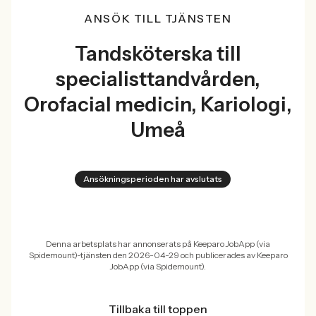
ANSÖK TILL TJÄNSTEN
Tandsköterska till
specialisttandvården,
Orofacial medicin, Kariologi,
Umeå
Ansökningsperioden har avslutats
Denna arbetsplats har annonserats på Keeparo JobApp (via
Spidemount)-tjänsten den 2026-04-29 och publicerades av Keeparo
JobApp (via Spidemount).
Tillbaka till toppen