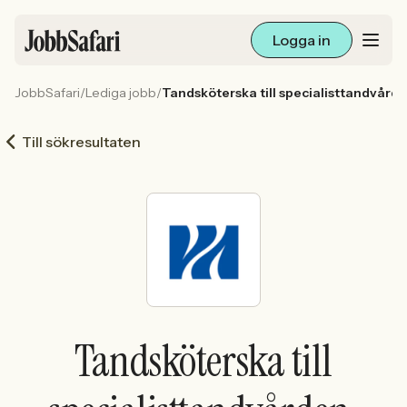
Logga in
JobbSafari
/
Lediga jobb
/
Tandsköterska till specialisttandvårde
Lediga jobb
Till sökresultaten
Arbetsliv och karriär
För arbetsgivare
Skapa annons
Sök med AI
Tandsköterska till
Ny här? Skapa konto