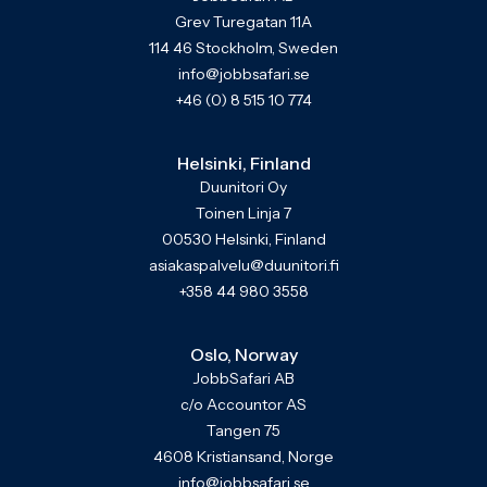
Grev Turegatan 11A
114 46 Stockholm, Sweden
info@jobbsafari.se
+46 (0) 8 515 10 774
Helsinki, Finland
Duunitori Oy
Toinen Linja 7
00530 Helsinki, Finland
asiakaspalvelu@duunitori.fi
+358 44 980 3558
Oslo, Norway
JobbSafari AB
c/o Accountor AS
Tangen 75
4608 Kristiansand, Norge
info@jobbsafari.se