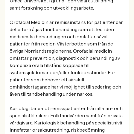
Umeå Universitet i grund- och vidareutbildning
samt forskning och utvecklingsarbete.
Orofacial Medicin är remissinstans för patienter där
det efterfrågas tandbehandling som ett led i den
medicinska behandlingen och omfattar såväl
patienter från region Västerbotten som från de
övriga Norrlandsregionerna. Orofacial medicin
omfattar prevention, diagnostik och behandling av
komplexa orala tillstånd kopplade till
systemsjukdomar och/eller funktionshinder. För
patienter som behöver ett särskilt
omhändertagande har vi möjlighet till sedering och
även till tandbehandling under narkos.
Kariologi tar emot remisspatienter från allmän- och
specialistkliniker i Folktandvården samt från privata
vårdgivare. Kariologisk behandling på specialistnivå
innefattar orsaksutredning, riskbedömning,