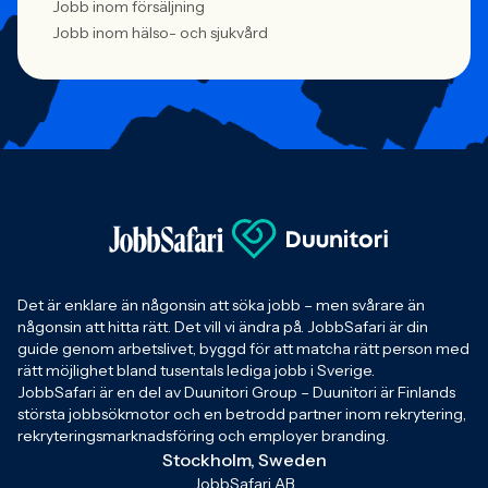
Jobb inom försäljning
Jobb inom hälso- och sjukvård
Det är enklare än någonsin att söka jobb – men svårare än
någonsin att hitta rätt. Det vill vi ändra på. JobbSafari är din
guide genom arbetslivet, byggd för att matcha rätt person med
rätt möjlighet bland tusentals lediga jobb i Sverige.
JobbSafari är en del av Duunitori Group – Duunitori är Finlands
största jobbsökmotor och en betrodd partner inom rekrytering,
rekryteringsmarknadsföring och employer branding.
Stockholm, Sweden
JobbSafari AB