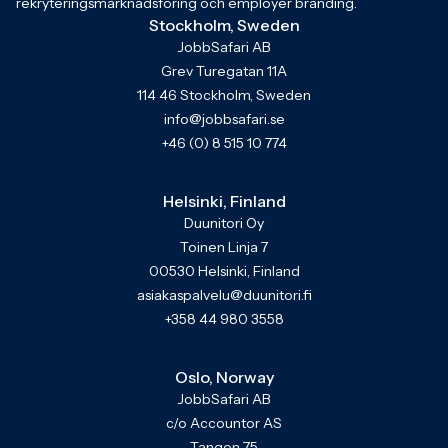
rekryteringsmarknadsföring och employer branding.
Stockholm, Sweden
JobbSafari AB
Grev Turegatan 11A
114 46 Stockholm, Sweden
info@jobbsafari.se
+46 (0) 8 515 10 774
Helsinki, Finland
Duunitori Oy
Toinen Linja 7
00530 Helsinki, Finland
asiakaspalvelu@duunitori.fi
+358 44 980 3558
Oslo, Norway
JobbSafari AB
c/o Accountor AS
Tangen 75