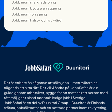
Jobb inom marknadsföring
Jobb inom bygg & anläggning
Jobb inom försäljning
Jobb inom hälso- och sjukvård
Det är enklare än någonsin att söka jobb – men svårare än
någonsin att hitta rätt. Det vill vi ändra på. JobbSafari är din
guide genom arbetslivet, byggd för att matcha rätt person med
rätt möjlighet bland tusentals lediga jobb i Sverige.
JobbSafari är en del av Duunitori Group – Duunitori är Finlands
största jobbsökmotor och en betrodd partner inom rekrytering,