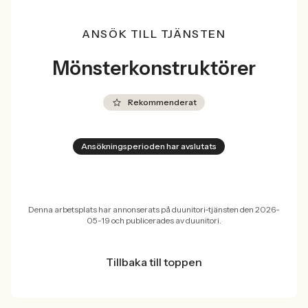
ANSÖK TILL TJÄNSTEN
Mönsterkonstruktörer
Rekommenderat
Ansökningsperioden har avslutats
Denna arbetsplats har annonserats på duunitori-tjänsten den 2026-
05-19 och publicerades av duunitori.
Tillbaka till toppen