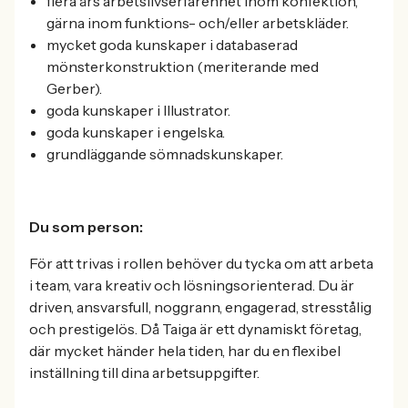
flera års arbetslivserfarenhet inom konfektion,
gärna inom funktions- och/eller arbetskläder.
mycket goda kunskaper i databaserad
mönsterkonstruktion (meriterande med
Gerber).
goda kunskaper i Illustrator.
goda kunskaper i engelska.
grundläggande sömnadskunskaper.
Du som person:
För att trivas i rollen behöver du tycka om att arbeta
i team, vara kreativ och lösningsorienterad. Du är
driven, ansvarsfull, noggrann, engagerad, stresstålig
och prestigelös. Då Taiga är ett dynamiskt företag,
där mycket händer hela tiden, har du en flexibel
inställning till dina arbetsuppgifter.