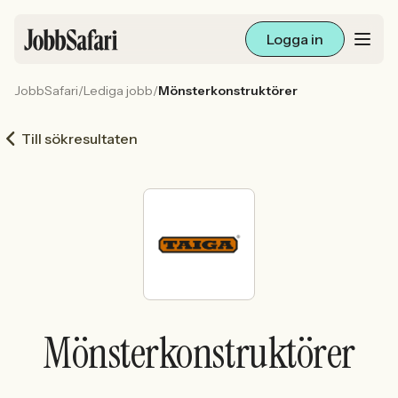
Logga in
JobbSafari
/
Lediga jobb
/
Mönsterkonstruktörer
Lediga jobb
Till sökresultaten
Arbetsliv och karriär
För arbetsgivare
Skapa annons
Sök med AI
Mönsterkonstruktörer
Ny här? Skapa konto