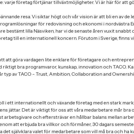
 varje företag förtjänar tillväxtmöjligheter. Vi är här för att gö
spännande resa. Vi siktar högt och vår vision är att bli en av de 
programlösningar för redovisning och ekonomi i nordvästra E
re bestämt lilla Näsviken, har vi de senaste åren vuxit snabbt o
öretag till en internationell koncern. Förutom i Sverige, finns 
tt att göra vardagen lite enklare för företagare och entrepren
d riktigt bra programvaror, kunskap, innovation och TACO. Ka
vår typ av TACO - Trust, Ambition, Collaboration and Ownershi
roll i ett internationellt och växande företag med en stark ma
ns jättar. Det är viktigt för oss att våra medarbetare mår bra o
sst arbetsgivare och eftersträvar en hållbar balans mellan arbet
genom att erbjuda bra villkor och förmåner, 30 dagars semester
 vara det självklara valet för medarbetare som vill må bra och ha k