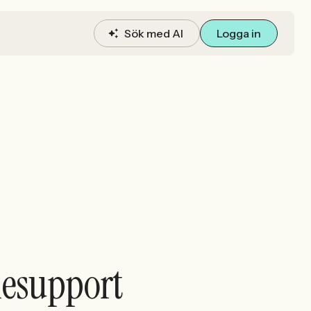
Sök med AI
Logga in
nesupport