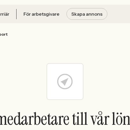
rriär
För arbetsgivare
Skapa annons
port
edarbetare till vår lö