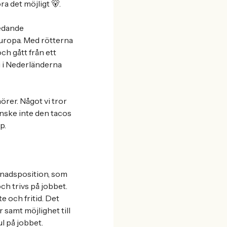
ra det möjligt 🐻.
ledande
uropa. Med rötterna
ch gått från ett
vi i Nederländerna
örer. Något vi tror
nske inte den tacos
p.
rknadsposition, som
ch trivs på jobbet.
e och fritid. Det
 samt möjlighet till
ul på jobbet.