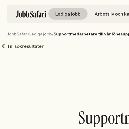
Lediga jobb
Arbetsliv och ka
JobbSafari
/
Lediga jobb
/
Supportmedarbetare till vår lönesup
Till sökresultaten
Supportm