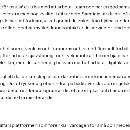
t för oss, så du trivs med att arbeta i team och har en god sa
 leverera med hög kvalitet i ditt arbete. Samtidigt är du bra p
skt sätt att förklara, vilket gör att du enkelt kan hjälpa kunder
om rollen innebär mycket kundkontakt är du serviceinriktad oc
mhet som utvecklas och förändras och har ett flexibelt förhåll
ifter, arbetar självständigt och tvekar inte att be om hjälp nä
ekniker, men du känner dig bekväm med att arbeta i digitala ve
iktigt att du har kunskap eller erfarenhet inom löneadministra
ing. Du uttrycker dig obehindrat på både svenska och engelska,
are arbetat i ett löneprogram är det ett stort plus, och har du e
 är det extra meriterande.
 affärsplattformen som förenklar vardagen för små och medels