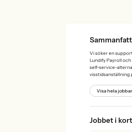
Sammanfatt
Vi söker en suppor
Lundify Payroll och 
self-service-alterna
visstidsanställning p
Visa hela jobb
Jobbet i kor