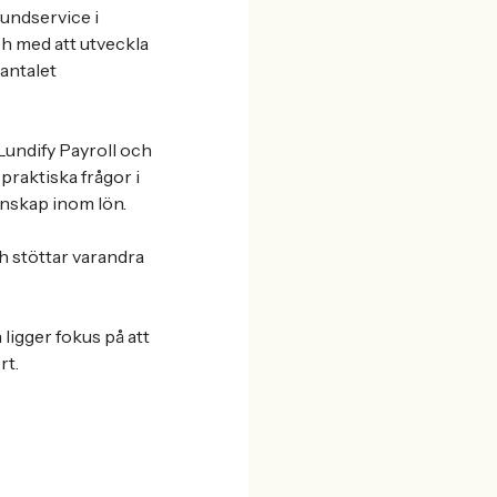
 kundservice i
ch med att utveckla
 antalet
Lundify Payroll och
praktiska frågor i
unskap inom lön.
ch stöttar varandra
ligger fokus på att
rt.