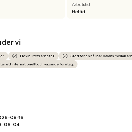
Arbetstid
Heltid
uder vi
er.
Flexibilitet i arbetet.
Stöd för en hållbar balans mellan arb
ta i ett internationellt och växande företag.
026-08-16
6-06-04