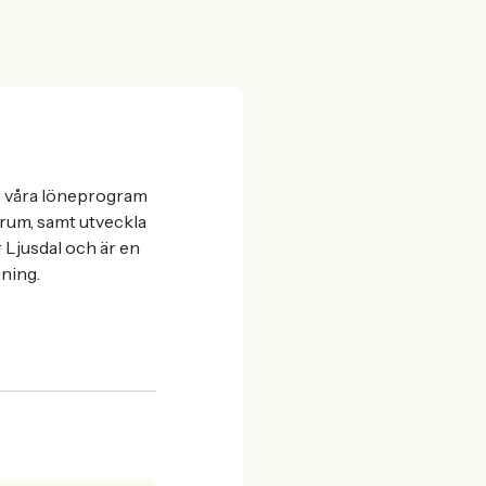
d våra löneprogram
orum, samt utveckla
r Ljusdal och är en
gning.