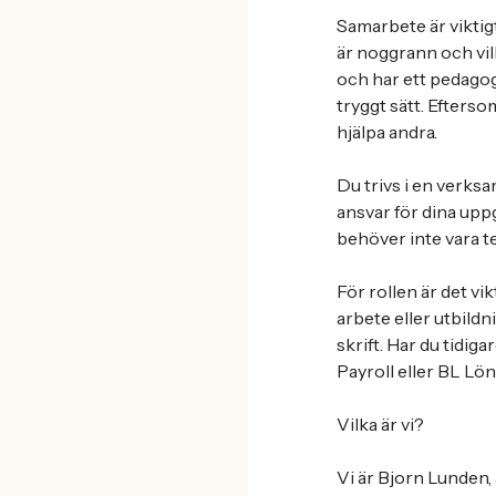
Samarbete är viktig
är noggrann och vill
och har ett pedagogi
tryggt sätt. Efters
hjälpa andra.
Du trivs i en verksa
ansvar för dina uppg
behöver inte vara t
För rollen är det v
arbete eller utbildn
skrift. Har du tidig
Payroll eller BL Lön
Vilka är vi?
Vi är Bjorn Lunden,