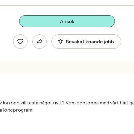
Ansök
Bevaka liknande jobb
v lön och vill testa något nytt? Kom och jobba med vårt härl
ra löneprogram!