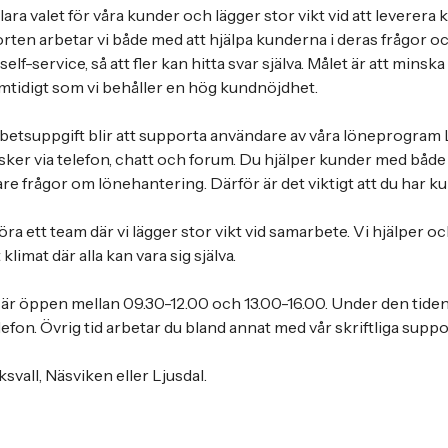
vklara valet för våra kunder och lägger stor vikt vid att leverera
rten arbetar vi både med att hjälpa kunderna i deras frågor o
 self-service, så att fler kan hitta svar själva. Målet är att minska
tidigt som vi behåller en hög kundnöjdhet.
betsuppgift blir att supporta användare av våra löneprogram 
ker via telefon, chatt och forum. Du hjälper kunder med både 
e frågor om lönehantering. Därför är det viktigt att du har k
ra ett team där vi lägger stor vikt vid samarbete. Vi hjälper o
 klimat där alla kan vara sig själva.
är öppen mellan 09.30-12.00 och 13.00-16.00. Under den tiden 
lefon. Övrig tid arbetar du bland annat med vår skriftliga suppo
svall, Näsviken eller Ljusdal.