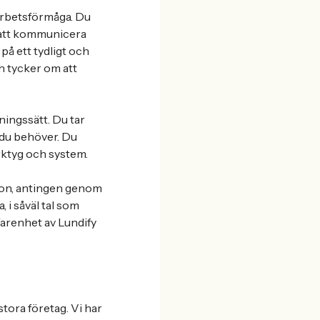
marbetsförmåga. Du
å att kommunicera
 på ett tydligt och
h tycker om att
ningssätt. Du tar
r du behöver. Du
rktyg och system.
tion, antingen genom
 i såväl tal som
rfarenhet av Lundify
tora företag. Vi har