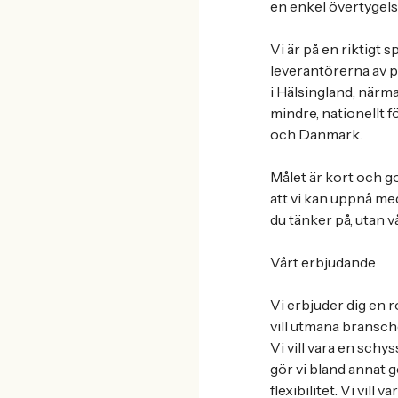
en enkel övertygelse:
Vi är på en riktigt 
leverantörerna av 
i Hälsingland, närma
mindre, nationellt f
och Danmark.
Målet är kort och go
att vi kan uppnå me
du tänker på, utan 
Vårt erbjudande
Vi erbjuder dig en 
vill utmana bransche
Vi vill vara en schy
gör vi bland annat 
flexibilitet. Vi vill