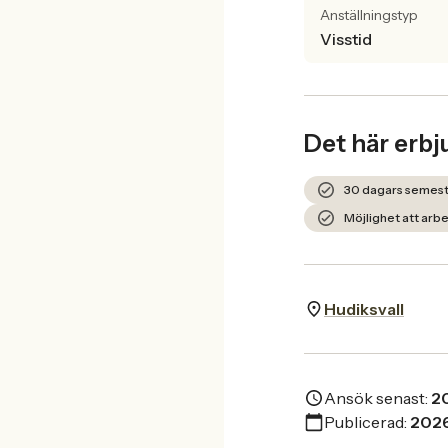
Anställningstyp
Visstid
Det här erbj
30 dagars semest
Möjlighet att arbe
Hudiksvall
Ansök senast:
2
Publicerad:
202