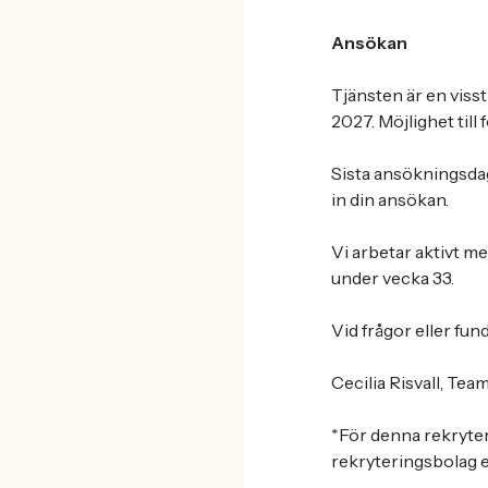
Ansökan
Tjänsten är en viss
2027. Möjlighet till 
Sista ansökningsdag
in din ansökan.
Vi arbetar aktivt m
under vecka 33.
Vid frågor eller fu
Cecilia Risvall, Te
*För denna rekryter
rekryteringsbolag e