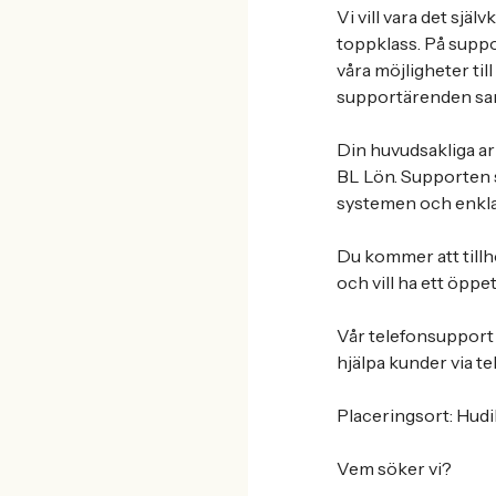
Vi vill vara det själ
toppklass. På suppo
våra möjligheter till
supportärenden sam
Din huvudsakliga ar
BL Lön. Supporten s
systemen och enklar
Du kommer att tillhö
och vill ha ett öppet
Vår telefonsupport 
hjälpa kunder via te
Placeringsort: Hudik
Vem söker vi?