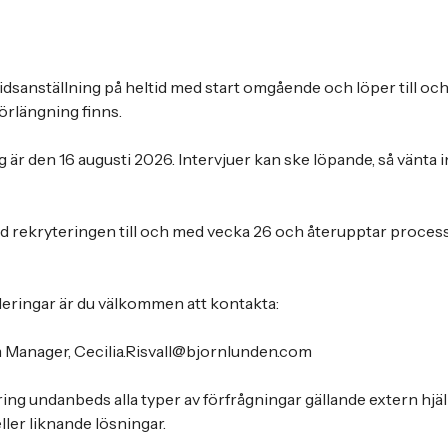
tidsanställning på heltid med start omgående och löper till oc
förlängning finns.
 är den 16 augusti 2026. Intervjuer kan ske löpande, så vänta i
ed rekryteringen till och med vecka 26 och återupptar proce
nderingar är du välkommen att kontakta:
am Manager, Cecilia.Risvall@bjornlunden.com
ing undanbeds alla typer av förfrågningar gällande extern hjäl
ller liknande lösningar.