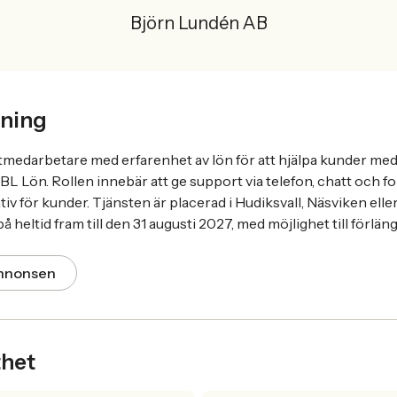
Björn Lundén AB
ning
tmedarbetare med erfarenhet av lön för att hjälpa kunder me
BL Lön. Rollen innebär att ge support via telefon, chatt och f
tiv för kunder. Tjänsten är placerad i Hudiksvall, Näsviken elle
å heltid fram till den 31 augusti 2027, med möjlighet till förlän
annonsen
thet