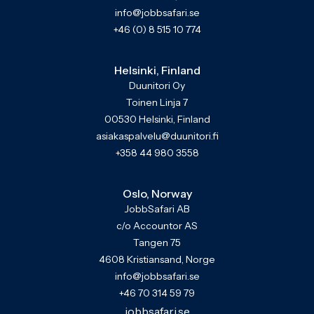
info@jobbsafari.se
+46 (0) 8 515 10 774
Helsinki, Finland
Duunitori Oy
Toinen Linja 7
00530 Helsinki, Finland
asiakaspalvelu@duunitori.fi
+358 44 980 3558
Oslo, Norway
JobbSafari AB
c/o Accountor AS
Tangen 75
4608 Kristiansand, Norge
info@jobbsafari.se
+46 70 314 59 79
jobbsafari.se