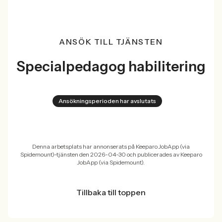
ANSÖK TILL TJÄNSTEN
Specialpedagog habilitering
Ansökningsperioden har avslutats
Denna arbetsplats har annonserats på Keeparo JobApp (via
Spidemount)-tjänsten den 2026-04-30 och publicerades av Keeparo
JobApp (via Spidemount).
Tillbaka till toppen