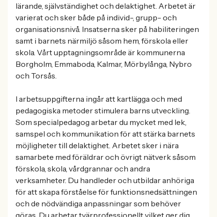
lärande, självständighet och delaktighet. Arbetet är
varierat och sker både på individ-, grupp- och
organisationsnivå. Insatserna sker på habiliteringen
samt i barnets närmiljö såsom hem, förskola eller
skola. Vårt upptagningsområde är kommunerna
Borgholm, Emmaboda, Kalmar, Mörbylånga, Nybro
och Torsås.
I arbetsuppgifterna ingår att kartlägga och med
pedagogiska metoder stimulera barns utveckling.
Som specialpedagog arbetar du mycket med lek,
samspel och kommunikation för att stärka barnets
möjligheter till delaktighet. Arbetet sker i nära
samarbete med föräldrar och övrigt nätverk såsom
förskola, skola, vårdgrannar och andra
verksamheter. Du handleder och utbildar anhöriga
för att skapa förståelse för funktionsnedsättningen
och de nödvändiga anpassningar som behöver
göras. Du arbetar tvärprofessionellt vilket ger dig