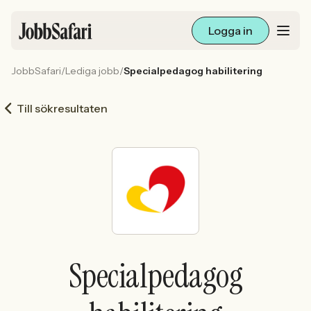
Logga in
JobbSafari
/
Lediga jobb
/
Specialpedagog habilitering
Lediga jobb
Till sökresultaten
Arbetsliv och karriär
För arbetsgivare
Skapa annons
Sök med AI
Specialpedagog
Ny här? Skapa konto