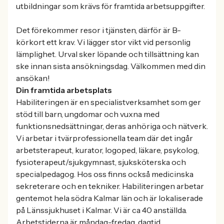
utbildningar som krävs för framtida arbetsuppgifter.
Det förekommer resor i tjänsten, därför är B-
körkort ett krav. Vi lägger stor vikt vid personlig
lämplighet. Urval sker löpande och tillsättning kan
ske innan sista ansökningsdag. Välkommen med din
ansökan!
Din framtida arbetsplats
Habiliteringen är en specialistverksamhet som ger
stöd till barn, ungdomar och vuxna med
funktionsnedsättningar, deras anhöriga och nätverk.
Vi arbetar i tvärprofessionella team där det ingår
arbetsterapeut, kurator, logoped, läkare, psykolog,
fysioterapeut/sjukgymnast, sjuksköterska och
specialpedagog. Hos oss finns också medicinska
sekreterare och en tekniker. Habiliteringen arbetar
gentemot hela södra Kalmar län och är lokaliserade
på Länssjukhuset i Kalmar. Vi är ca 40 anställda.
Arbetstiderna är måndag-fredag, dagtid.