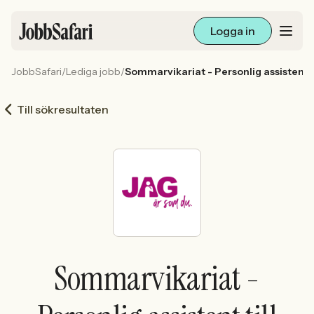
Logga in
JobbSafari
/
Lediga jobb
/
Sommarvikariat - Personlig assistent ti
Lediga jobb
Till sökresultaten
Arbetsliv och karriär
För arbetsgivare
Skapa annons
Sök med AI
Sommarvikariat -
Ny här? Skapa konto