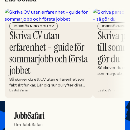
JOBBSÖKNING OCH CV
JOBBSÖKNING 
Skriva CV utan
Skriva pe
erfarenhet – guide för
till somm
sommarjobb och första
gör du
jobbet
Så skriver du ett p
sommarjobb – steg
Så skriver du ett CV utan erfarenhet som
du lyfter dina st
faktiskt funkar. Lär dig hur du lyfter dina
undviker vanliga 
Lästid 7 min
Lästid 7 min
styrkor, strukturerar rätt och omvandlar
chanser.
fritid till relevant kompetens.
Om JobbSafari