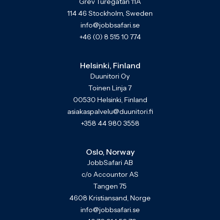
Grev Turegatan 11A
114 46 Stockholm, Sweden
info@jobbsafari.se
+46 (0) 8 515 10 774
Helsinki, Finland
Duunitori Oy
Toinen Linja 7
00530 Helsinki, Finland
asiakaspalvelu@duunitori.fi
+358 44 980 3558
Oslo, Norway
JobbSafari AB
c/o Accountor AS
Tangen 75
4608 Kristiansand, Norge
info@jobbsafari.se