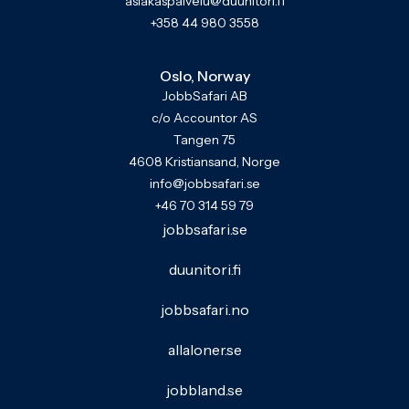
asiakaspalvelu@duunitori.fi
+358 44 980 3558
Oslo, Norway
JobbSafari AB
c/o Accountor AS
Tangen 75
4608 Kristiansand, Norge
info@jobbsafari.se
+46 70 314 59 79
jobbsafari.se
duunitori.fi
jobbsafari.no
allaloner.se
jobbland.se