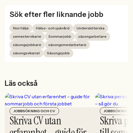
Sök efter fler liknande jobb
Norrtälje
Hälso- och sjukvård
Undersköterska
semestervikarie
Sommarjobb
säsongarbetare
säsongsjobbare
säsongsmedarbetare
säsongsvikariat
Säsongsjobb
Läs också
JOBBSÖKNING OCH CV
JOBBSÖKNING 
Skriva CV utan
Skriva pe
erfarenhet – guide för
till somm