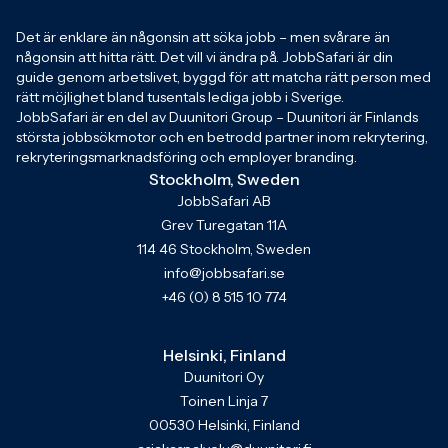
Det är enklare än någonsin att söka jobb – men svårare än
någonsin att hitta rätt. Det vill vi ändra på. JobbSafari är din
guide genom arbetslivet, byggd för att matcha rätt person med
rätt möjlighet bland tusentals lediga jobb i Sverige.
JobbSafari är en del av Duunitori Group – Duunitori är Finlands
största jobbsökmotor och en betrodd partner inom rekrytering,
rekryteringsmarknadsföring och employer branding.
Stockholm, Sweden
JobbSafari AB
Grev Turegatan 11A
114 46 Stockholm, Sweden
info@jobbsafari.se
+46 (0) 8 515 10 774
Helsinki, Finland
Duunitori Oy
Toinen Linja 7
00530 Helsinki, Finland