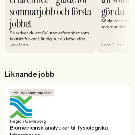
sommarjobb och första
gör du
jobbet
Så skriver du ett p
sommarjobb – steg
Så skriver du ett CV utan erfarenhet som
du lyfter dina st
faktiskt funkar. Lär dig hur du lyfter dina
undviker vanliga 
Lästid 7 min
Lästid 7 min
styrkor, strukturerar rätt och omvandlar
chanser.
fritid till relevant kompetens.
Liknande jobb
Rekommenderat
Region Gävleborg
Biomedicinsk analytiker till fysiologiska