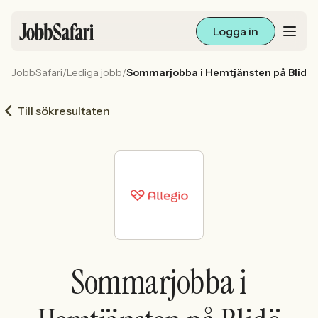
Logga in
JobbSafari
/
Lediga jobb
/
Sommarjobba i Hemtjänsten på Blidö
Lediga jobb
Till sökresultaten
Arbetsliv och karriär
För arbetsgivare
Skapa annons
Sök med AI
Sommarjobba i
Ny här? Skapa konto