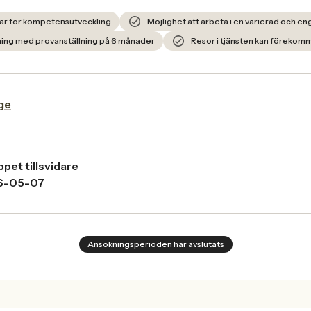
gar för kompetensutveckling
Möjlighet att arbeta i en varierad och 
lning med provanställning på 6 månader
Resor i tjänsten kan förekom
ge
pet tillsvidare
6-05-07
Ansökningsperioden har avslutats