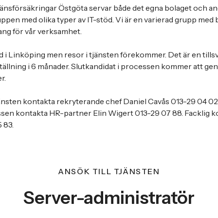
Länsförsäkringar Östgöta servar både det egna bolaget och a
ppen med olika typer av IT-stöd. Vi är en varierad grupp me
ng för vår verksamhet.
d i Linköping men resor i tjänsten förekommer. Det är en tills
tällning i 6 månader. Slutkandidat i processen kommer att g
r.
änsten kontakta rekryterande chef Daniel Cavås 013-29 04 02 
sen kontakta HR-partner Elin Wigert 013-29 07 88. Facklig 
 83.
ANSÖK TILL TJÄNSTEN
Server-administratör