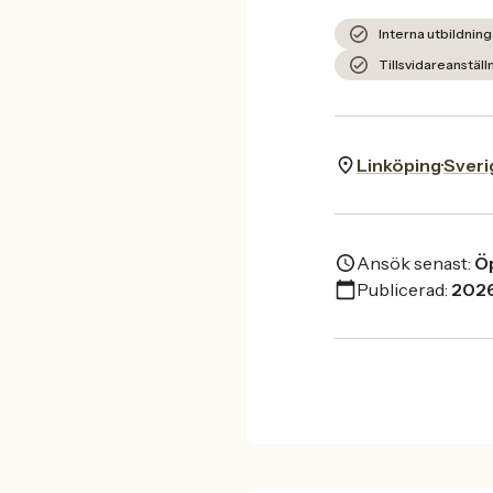
Interna utbildnin
Tillsvidareanstäl
Linköping
Sveri
Ansök senast:
Öp
Publicerad:
202