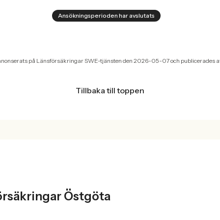
Ansökningsperioden har avslutats
nnonserats på Länsförsäkringar SWE-tjänsten den 2026-05-07 och publicerades 
Tillbaka till toppen
T
örsäkringar Östgöta