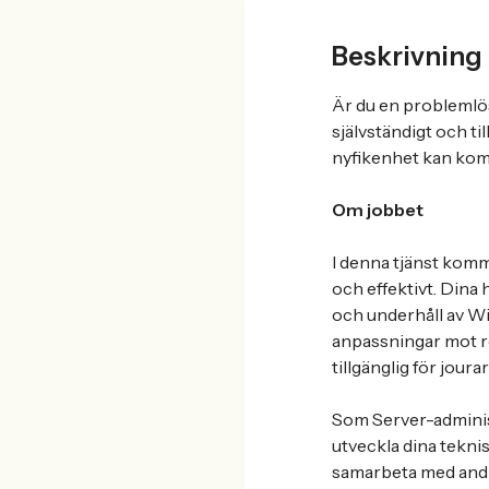
Beskrivning
Är du en problemlösa
självständigt och 
nyfikenhet kan komp
Om jobbet
I denna tjänst komme
och effektivt. Dina
och underhåll av W
anpassningar mot re
tillgänglig för jour
Som Server-administ
utveckla dina tekni
samarbeta med andr