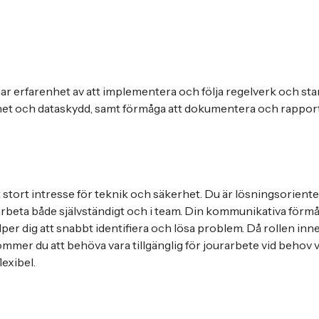
 har erfarenhet av att implementera och följa regelverk och st
et och dataskydd, samt förmåga att dokumentera och rapport
tt stort intresse för teknik och säkerhet. Du är lösningsorien
arbeta både självständigt och i team. Din kommunikativa förmå
lper dig att snabbt identifiera och lösa problem. Då rollen inne
ommer du att behöva vara tillgänglig för jourarbete vid behov v
flexibel.