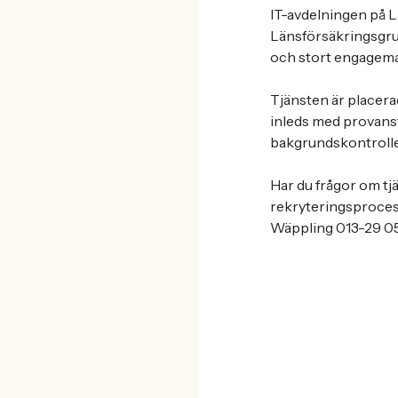
IT-avdelningen på 
Länsförsäkringsgru
och stort engagema
Tjänsten är placera
inleds med provans
bakgrundskontrolle
Har du frågor om tj
rekryteringsproces
Wäppling 013-29 05