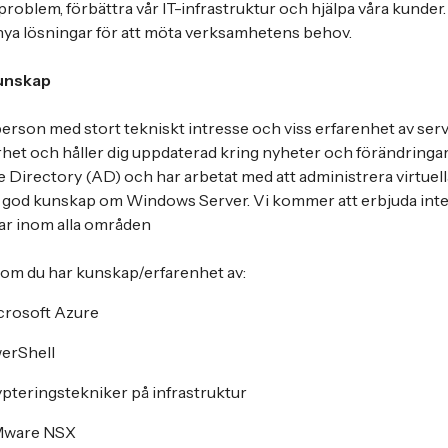
roblem, förbättra vår IT-infrastruktur och hjälpa våra kunde
nya lösningar för att möta verksamhetens behov.
unskap
 person med stort tekniskt intresse och viss erfarenhet av serv
het och håller dig uppdaterad kring nyheter och förändringar. V
e Directory (AD) och har arbetat med att administrera virtuell
vs god kunskap om Windows Server. Vi kommer att erbjuda inte
gar inom alla områden
 om du har kunskap/erfarenhet av:
crosoft Azure
erShell
ypteringstekniker på infrastruktur
VMware NSX