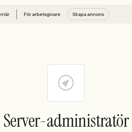
rriär
För arbetsgivare
Skapa annons
Server-administratör