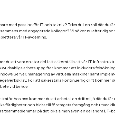
re med passion för IT och teknik? Trivs du i en roll där du få
tillsammans med engagerade kollegor? Vi söker nu efter dig 
lettera vår IT-avdelning.
r du att vara en stor del i att säkerställa att vår IT-infrastruk
 huvudsakliga arbetsuppgifter kommer att inkludera felsökning
indows Server, managering av virtuella maskiner samt implem
gelverkskrav. För att säkerställa kontinuerlig drift kommer d
arbete vid behov.
ratör hos oss kommer du att arbeta i en driftmiljö där du får 
ska färdigheter och bidra till företagets framgång och utveck
a teammedlemmar på det lokala men även en del andra LF-bola