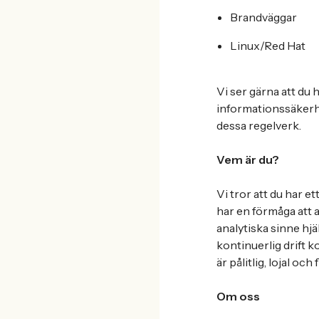
Brandväggar
Linux/Red Hat
Vi ser gärna att du
informationssäkerh
dessa regelverk.
Vem är du?
Vi tror att du har e
har en förmåga att 
analytiska sinne hjä
kontinuerlig drift k
är pålitlig, lojal och 
Om oss