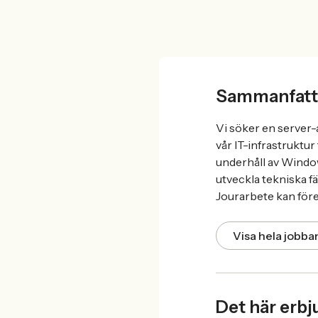
Sammanfatt
Vi söker en server-a
vår IT-infrastruktu
underhåll av Window
utveckla tekniska f
Jourarbete kan för
Visa hela jobb
Det här erbj