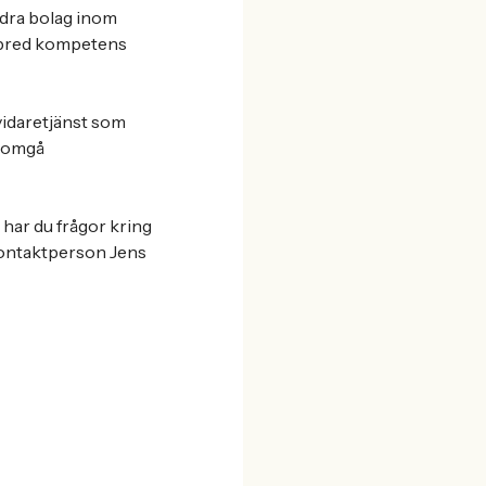
ndra bolag inom
d bred kompetens
vidaretjänst som
enomgå
har du frågor kring
kontaktperson Jens