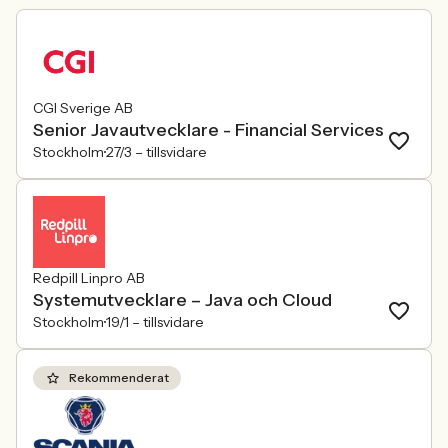
att alla är välkomna. Arbetsgivare
behöver kunna visa vad det betyder i
praktiken.
CGI Sverige AB
Senior Javautvecklare - Financial Services
Stockholm
27/3 –
tillsvidare
Redpill Linpro AB
Systemutvecklare – Java och Cloud
Stockholm
19/1 –
tillsvidare
Rekommenderat