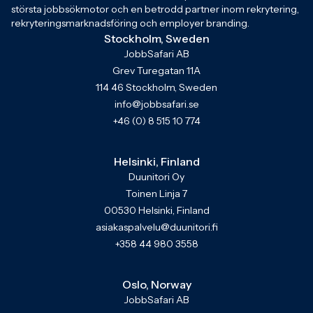
största jobbsökmotor och en betrodd partner inom rekrytering,
rekryteringsmarknadsföring och employer branding.
Stockholm, Sweden
JobbSafari AB
Grev Turegatan 11A
114 46 Stockholm, Sweden
info@jobbsafari.se
+46 (0) 8 515 10 774
Helsinki, Finland
Duunitori Oy
Toinen Linja 7
00530 Helsinki, Finland
asiakaspalvelu@duunitori.fi
+358 44 980 3558
Oslo, Norway
JobbSafari AB