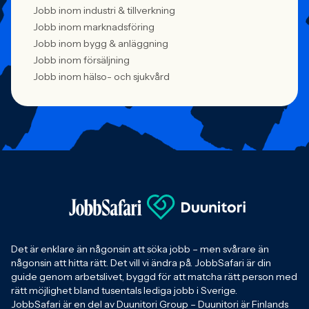
Jobb inom industri & tillverkning
Jobb inom marknadsföring
Jobb inom bygg & anläggning
Jobb inom försäljning
Jobb inom hälso- och sjukvård
Det är enklare än någonsin att söka jobb – men svårare än
någonsin att hitta rätt. Det vill vi ändra på. JobbSafari är din
guide genom arbetslivet, byggd för att matcha rätt person med
rätt möjlighet bland tusentals lediga jobb i Sverige.
JobbSafari är en del av Duunitori Group – Duunitori är Finlands