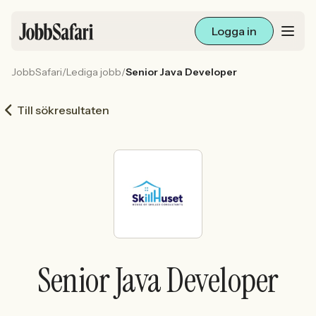
Logga in
JobbSafari
/
Lediga jobb
/
Senior Java Developer
Lediga jobb
Till sökresultaten
Arbetsliv och karriär
För arbetsgivare
Skapa annons
Sök med AI
Senior Java Developer
Ny här? Skapa konto