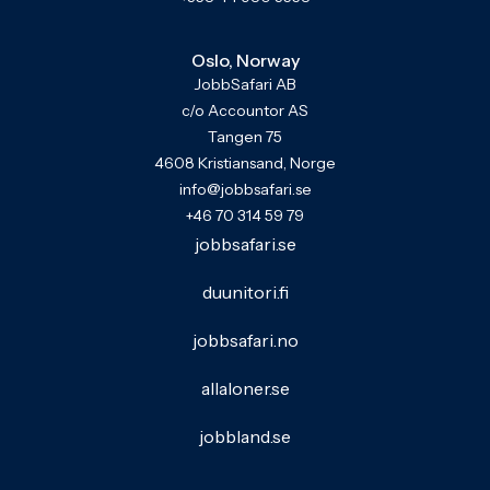
Oslo, Norway
JobbSafari AB
c/o Accountor AS
Tangen 75
4608 Kristiansand, Norge
info@jobbsafari.se
+46 70 314 59 79
jobbsafari.se
duunitori.fi
jobbsafari.no
allaloner.se
jobbland.se