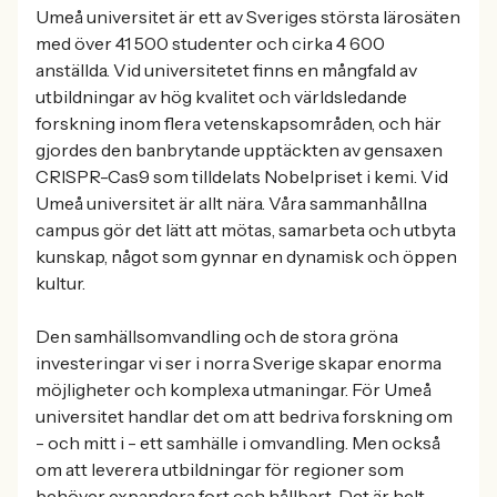
Umeå universitet är ett av Sveriges största lärosäten
med över 41 500 studenter och cirka 4 600
anställda. Vid universitetet finns en mångfald av
utbildningar av hög kvalitet och världsledande
forskning inom flera vetenskapsområden, och här
gjordes den banbrytande upptäckten av gensaxen
CRISPR-Cas9 som tilldelats Nobelpriset i kemi. Vid
Umeå universitet är allt nära. Våra sammanhållna
campus gör det lätt att mötas, samarbeta och utbyta
kunskap, något som gynnar en dynamisk och öppen
kultur.
Den samhällsomvandling och de stora gröna
investeringar vi ser i norra Sverige skapar enorma
möjligheter och komplexa utmaningar. För Umeå
universitet handlar det om att bedriva forskning om
- och mitt i - ett samhälle i omvandling. Men också
om att leverera utbildningar för regioner som
behöver expandera fort och hållbart. Det är helt