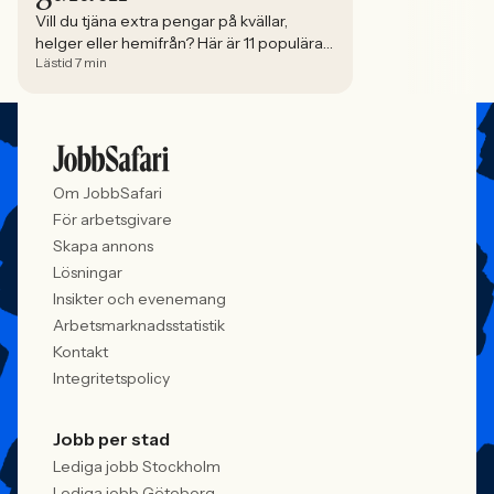
Vill du tjäna extra pengar på kvällar,
helger eller hemifrån? Här är 11 populära
Lästid 7 min
extrajobb – från butik och servering till
distansjobb online.
Om JobbSafari
För arbetsgivare
Skapa annons
Lösningar
Insikter och evenemang
Arbetsmarknadsstatistik
Kontakt
Integritetspolicy
Jobb per stad
Lediga jobb Stockholm
Lediga jobb Göteborg