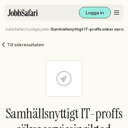
Logga in
JobbSafari
/
Lediga jobb
/
Samhällsnyttigt IT-proffs söker servi
Lediga jobb
Till sökresultaten
Arbetsliv och karriär
För arbetsgivare
Skapa annons
Sök med AI
Samhällsnyttigt IT-proffs
Ny här? Skapa konto