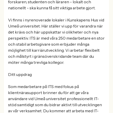
forskaren, studenten och läraren - lokalt och
nationellt - ska kunna få sitt viktiga arbete gjort.
Vi finns i nyrenoverade lokaler i Kunskapens Hus vid
Umeå universitet. Här ställer vi upp för varandra när
det krävs och här uppskattar vi olikheter och nya
perspektiv. ITS är med våra 250 medarbetare en stor
och stabil arbetsgivare som erbjuder många
möjlighet till karriärutveckling. Vi arbetar flexibelt
och målstyrt i gränsöverskridande team där du
möter många trevliga kollegor.
Ditt uppdrag
Som medarbetare på ITS med fokus på
klientnärasupport brinner du för att ge våra
användare vid Umeå universitet professionellt IT-
stöd samtidigt som du bidrar aktivt till utvecklingen
av vår verksamhet. Du kommer att arbeta med IT-