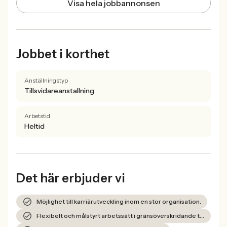
Visa hela jobbannonsen
Jobbet i korthet
Anställningstyp
Tillsvidareanstallning
Arbetstid
Heltid
Det här erbjuder vi
Möjlighet till karriärutveckling inom en stor organisation.
Flexibelt och målstyrt arbetssätt i gränsöverskridande team.