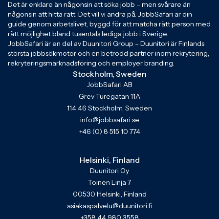
Det är enklare än någonsin att söka jobb – men svårare än
någonsin att hitta rätt. Det vill vi ändra på. JobbSafari är din
guide genom arbetslivet, byggd för att matcha rätt person med
rätt möjlighet bland tusentals lediga jobb i Sverige.
JobbSafari är en del av Duunitori Group – Duunitori är Finlands
största jobbsökmotor och en betrodd partner inom rekrytering,
rekryteringsmarknadsföring och employer branding.
Stockholm, Sweden
JobbSafari AB
Grev Turegatan 11A
114 46 Stockholm, Sweden
info@jobbsafari.se
+46 (0) 8 515 10 774
Helsinki, Finland
Duunitori Oy
Toinen Linja 7
00530 Helsinki, Finland
asiakaspalvelu@duunitori.fi
+358 44 980 3558