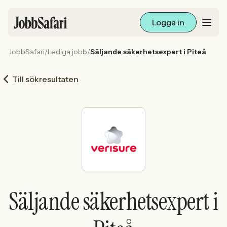
Logga in
JobbSafari
/
Lediga jobb
/
Säljande säkerhetsexpert i Piteå
Lediga jobb
Till sökresultaten
Arbetsliv och karriär
För arbetsgivare
Skapa annons
Sök med AI
Säljande säkerhetsexpert i
Ny här? Skapa konto