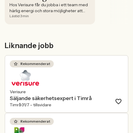
Hos Verisure får du jobba i ett team med
härlig energi och stora möjligheter att
Lästid 3 min
utveckla din karriär. Verisure är ett
internationellt bolag som är stolta över att
jobba för alla människors säkerhet. Här får
du veta mer om hur det skulle vara att
arbeta hos dem! Denna artikel
Liknande jobb
producerades i kommersiellt samarbete
med Verisure. [&hellip;]
Rekommenderat
Verisure
Säljande säkerhetsexpert i Timrå
Timrå
31/7 –
tillsvidare
Rekommenderat