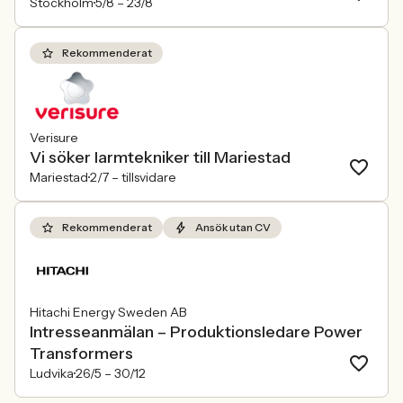
Stockholm
5/8 –
23/8
Rekommenderat
Verisure
Vi söker larmtekniker till Mariestad
Mariestad
2/7 –
tillsvidare
Rekommenderat
Ansök utan CV
Hitachi Energy Sweden AB
Intresseanmälan – Produktionsledare Power
Transformers
Ludvika
26/5 –
30/12