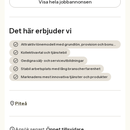
Visa hela jobbannonsen
Det här erbjuder vi
Attraktiv lönemodell med grundlön, provision och bonussystem
Kollektivavtal och tjänstebil
Gedigna sälj- och serviceutbildningar
Stabil arbetsplats med lång branscherfarenhet
Marknadens mest innovativa tjänster och produkter
Piteå
Ansök senast:
Öppet tillsvidare