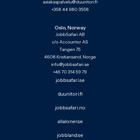
asiakaspalvelu@duunitori.fi
+358 44 980 3558
Oslo, Norway
JobbSafari AB
c/o Accountor AS
Tangen 75
4608 Kristiansand, Norge
info@jobbsafari.se
+46 70 314 59 79
jobbsafari.se
duunitori.fi
jobbsafari.no
allaloner.se
jobbland.se