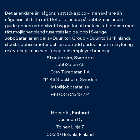
Det är enklare än någonsin att söka jobb – men svårare än
någonsin att hitta rätt. Det vill vi ändra på. JobbSafari är din
guide genom arbetslivet, byggd för att matcha rätt person med
rätt möjlighet bland tusentals lediga jobb i Sverige.
JobbSafari är en del av Duunitori Group – Duunitori är Finlands
största jobbsökmotor och en betrodd partner inom rekrytering,
rekryteringsmarknadsföring och employer branding.
Stockholm, Sweden
JobbSafari AB
Grev Turegatan 11A
114 46 Stockholm, Sweden
info@jobbsafari.se
+46 (0) 8 515 10 774
Helsinki, Finland
Duunitori Oy
Toinen Linja 7
00530 Helsinki, Finland