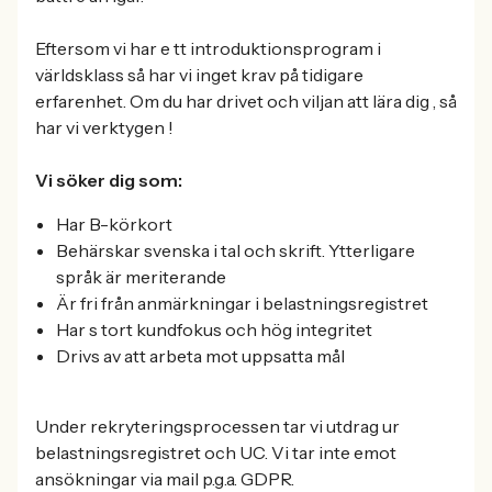
Eftersom vi har e tt introduktionsprogram i
världsklass så har vi inget krav på tidigare
erfarenhet. Om du har drivet och viljan att lära dig , så
har vi verktygen !
Vi söker dig som:
Har B-körkort
Behärskar svenska i tal och skrift. Ytterligare
språk är meriterande
Är fri från anmärkningar i belastningsregistret
Har s tort kundfokus och hög integritet
Drivs av att arbeta mot uppsatta mål
Under rekryteringsprocessen tar vi utdrag ur
belastningsregistret och UC. Vi tar inte emot
ansökningar via mail p.g.a. GDPR.