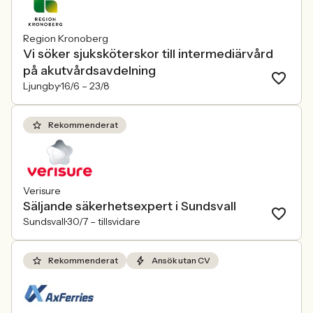
Region Kronoberg
Vi söker sjuksköterskor till intermediärvård
på akutvårdsavdelning
Ljungby
16/6 –
23/8
Rekommenderat
Verisure
Säljande säkerhetsexpert i Sundsvall
Sundsvall
30/7 –
tillsvidare
Rekommenderat
Ansök utan CV