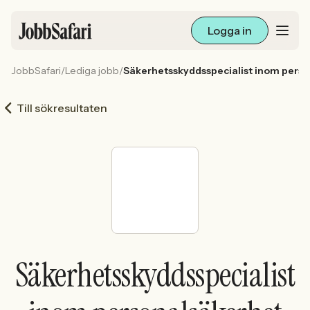
Logga in
JobbSafari
/
Lediga jobb
/
Säkerhetsskyddsspecialist inom pers
Lediga jobb
Till sökresultaten
Arbetsliv och karriär
För arbetsgivare
Skapa annons
Sök med AI
Säkerhetsskyddsspecialist
Ny här? Skapa konto