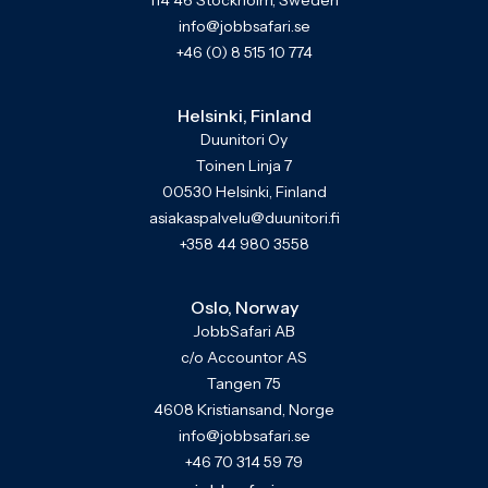
114 46 Stockholm, Sweden
info@jobbsafari.se
+46 (0) 8 515 10 774
Helsinki, Finland
Duunitori Oy
Toinen Linja 7
00530 Helsinki, Finland
asiakaspalvelu@duunitori.fi
+358 44 980 3558
Oslo, Norway
JobbSafari AB
c/o Accountor AS
Tangen 75
4608 Kristiansand, Norge
info@jobbsafari.se
+46 70 314 59 79