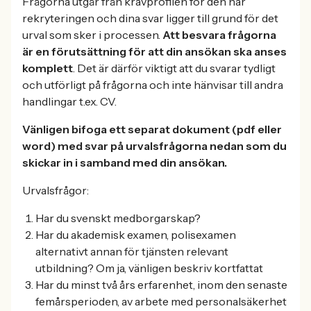
Frågorna utgår från kravprofilen för den här
rekryteringen och dina svar ligger till grund för det
urval som sker i processen.
Att besvara frågorna
är en förutsättning för att din ansökan ska anses
komplett
. Det är därför viktigt att du svarar tydligt
och utförligt på frågorna och inte hänvisar till andra
handlingar t.ex. CV.
Vänligen bifoga ett separat dokument (pdf eller
word) med svar på urvalsfrågorna nedan som du
skickar in i samband med din ansökan.
Urvalsfrågor:
Har du svenskt medborgarskap?
Har du akademisk examen, polisexamen
alternativt annan för tjänsten relevant
utbildning? Om ja, vänligen beskriv kortfattat
Har du minst två års erfarenhet, inom den senaste
femårsperioden, av arbete med personalsäkerhet