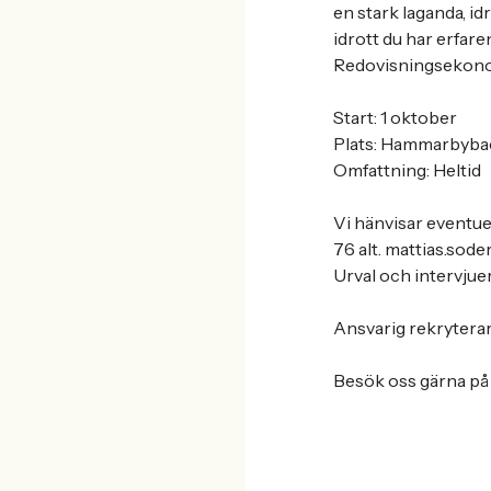
en stark laganda, id
idrott du har erfare
Redovisningsekon
Start: 1 oktober
Plats: Hammarbyba
Omfattning: Heltid
Vi hänvisar eventue
76 alt. mattias.so
Urval och intervjue
Ansvarig rekryterar
Besök oss gärna på