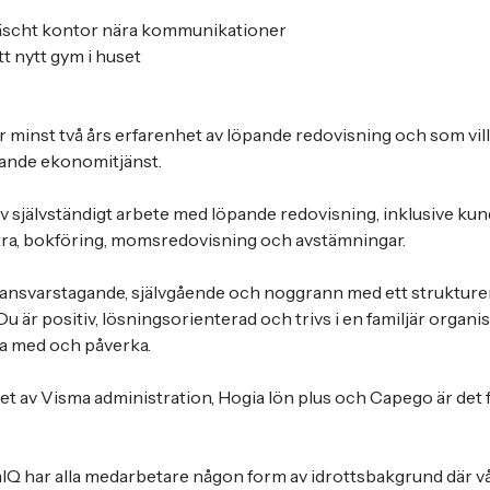
fräscht kontor nära kommunikationer
 ett nytt gym i huset
r minst två års erfarenhet av löpande redovisning och som vill
rande ekonomitjänst.
v självständigt arbete med löpande redovisning, inklusive ku
ra, bokföring, momsredovisning och avstämningar.
 ansvarstagande, självgående och noggrann med ett strukture
 Du är positiv, lösningsorienterad och trivs i en familjär organis
ra med och påverka.
t av Visma administration, Hogia lön plus och Capego är det f
Q har alla medarbetare någon form av idrottsbakgrund där vår