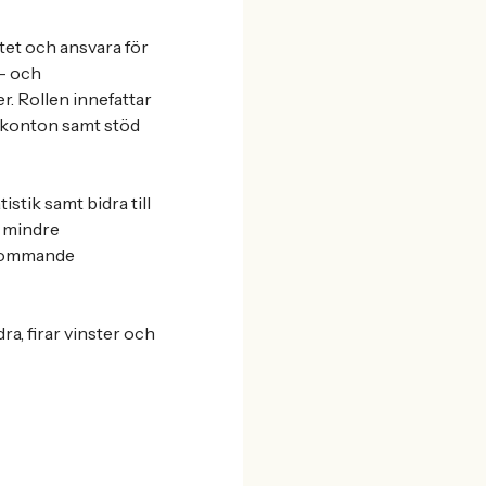
et och ansvara för
d- och
. Rollen innefattar
skonton samt stöd
stik samt bidra till
n mindre
rekommande
ra, firar vinster och