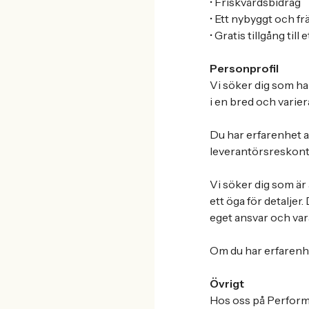
• Friskvårdsbidrag
• Ett nybyggt och 
• Gratis tillgång till
Personprofil
Vi söker dig som ha
i en bred och varie
Du har erfarenhet a
leverantörsreskont
Vi söker dig som är
ett öga för detaljer.
eget ansvar och va
Om du har erfarenhe
Övrigt
Hos oss på PerformI