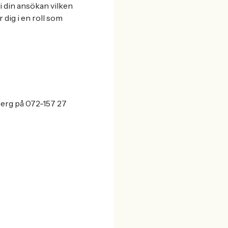
 i din ansökan vilken
 dig i en roll som
berg på 072-157 27