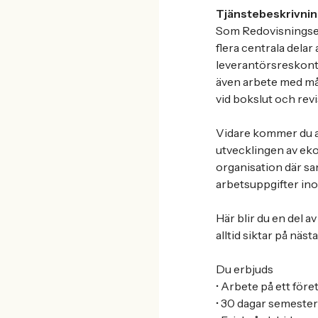
Tjänstebeskrivnin
Som Redovisningsek
flera centrala dela
leverantörsreskont
även arbete med m
vid bokslut och revi
Vidare kommer du att
utvecklingen av eko
organisation där sa
arbetsuppgifter in
Här blir du en del a
alltid siktar på nästa
Du erbjuds
• Arbete på ett före
• 30 dagar semester