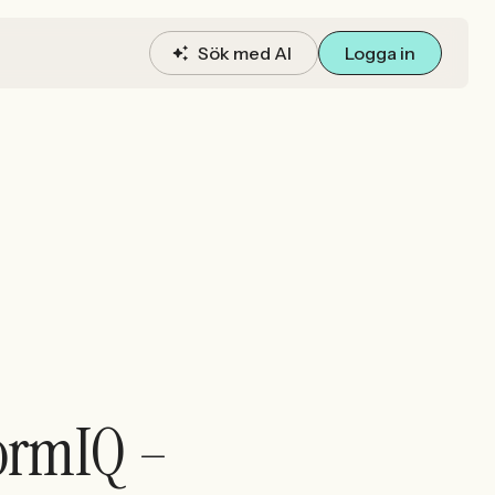
Sök med AI
Logga in
formIQ –