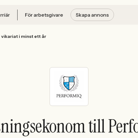
rriär
För arbetsgivare
Skapa annons
ikariat i minst ett år
ningsekonom till Per