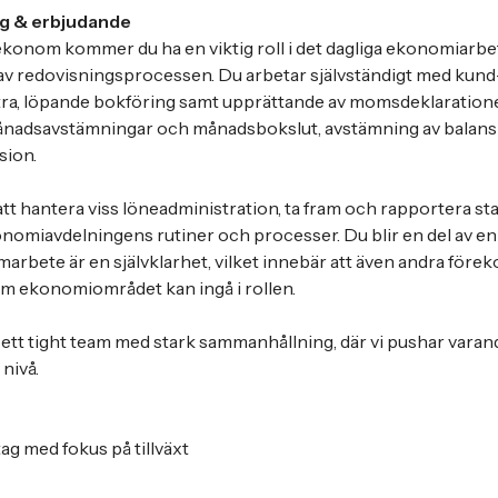
g & erbjudande
onom kommer du ha en viktig roll i det dagliga ekonomiarbet
r av redovisningsprocessen. Du arbetar självständigt med kun
ra, löpande bokföring samt upprättande av momsdeklarationer
ånadsavstämningar och månadsbokslut, avstämning av balan
sion.
 hantera viss löneadministration, ta fram och rapportera stati
nomiavdelningens rutiner och processer. Du blir en del av e
marbete är en självklarhet, vilket innebär att även andra fö
om ekonomiområdet kan ingå i rollen.
v ett tight team med stark sammanhållning, där vi pushar varand
 nivå.
tag med fokus på tillväxt