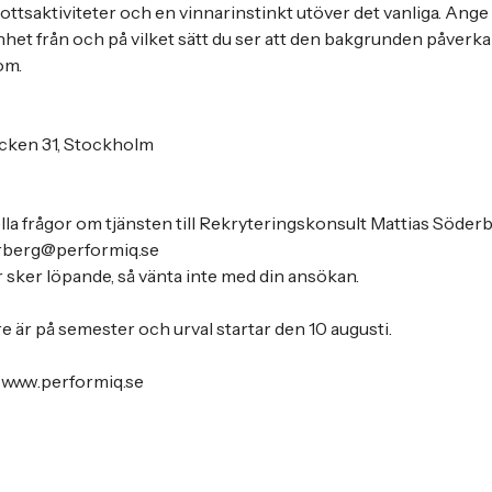
rottsaktiviteter och en vinnarinstinkt utöver det vanliga. Ange
nhet från och på vilket sätt du ser att den bakgrunden påverkar
om.
cken 31, Stockholm
lla frågor om tjänsten till Rekryteringskonsult Mattias Söder
derberg@performiq.se
r sker löpande, så vänta inte med din ansökan.
e är på semester och urval startar den 10 augusti.
 www.performiq.se