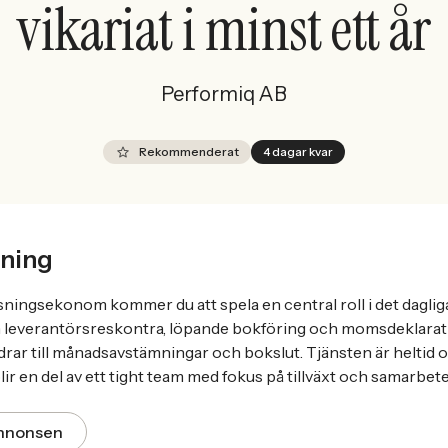
vikariat i minst ett år
Performiq AB
Rekommenderat
4 dagar kvar
ning
sningsekonom kommer du att spela en central roll i det dagli
h leverantörsreskontra, löpande bokföring och momsdeklarati
idrar till månadsavstämningar och bokslut. Tjänsten är heltid o
ir en del av ett tight team med fokus på tillväxt och samarbete
annonsen