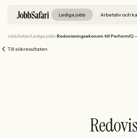
Lediga jobb
Arbetsliv och ka
JobbSafari
/
Lediga jobb
/
Redovisningsekonom till PerformIQ – v
Till sökresultaten
Redovis