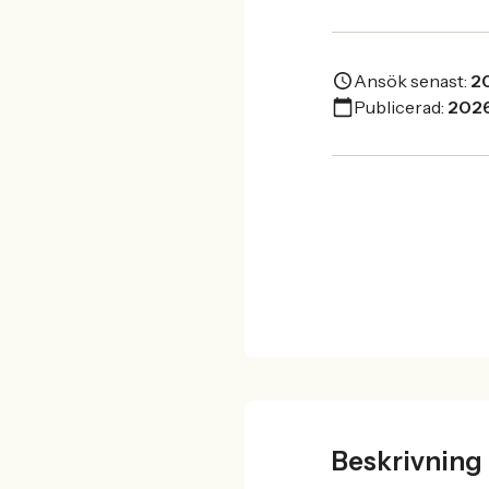
Ansök senast:
2
Publicerad:
202
Beskrivning