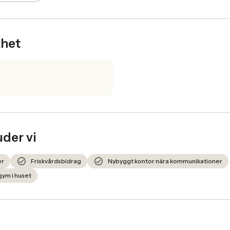
thet
uder vi
er
Friskvårdsbidrag
Nybyggt kontor nära kommunikationer
 gym i huset