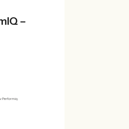
mIQ –
v Performiq.