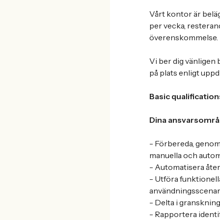
Vårt kontor är belä
per vecka, resterand
överenskommelse.
Vi ber dig vänligen
på plats enligt upp
Basic qualification
Dina ansvarsomr
- Förbereda, geno
manuella och automa
- Automatisera åter
- Utföra funktionel
användningsscenar
- Delta i granskning
- Rapportera identif