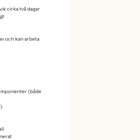
ik cirka två dagar
gt
rav och kan arbeta
komponenter (både
).
ll.
inerat