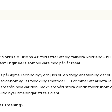
 North Solutions AB
fortsätter att digitalisera Norrland - nu
st Engineers
som vill vara med på vår resa!
s på Sigma Technology erbjuds du en trygg anställning där d
väg genom agila utvecklingsmetoder. Du kommer att arbeta i e
re från hela världen. Tack vare vårt stora kundnätverk inom 
lltid nya utmaningar att ta sig an!
sta utmaning?