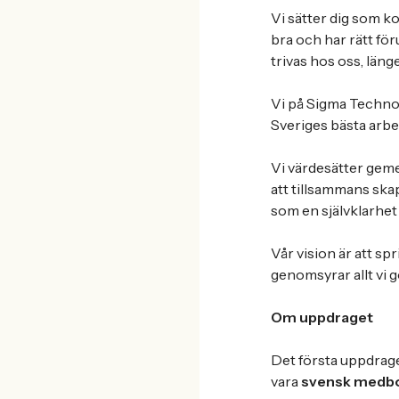
Vi sätter dig som k
bra och har rätt föru
trivas hos oss, läng
Vi på Sigma Technol
Sveriges bästa arbets
Vi värdesätter geme
att tillsammans ska
som en självklarhet 
Vår vision är att sp
genomsyrar allt vi g
Om uppdraget
Det första uppdrage
vara
svensk medb