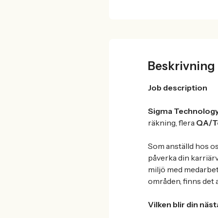
Beskrivning
Job description
Sigma Technology
räkning, flera
QA/Te
Som anställd hos os
påverka din karriär
miljö med medarbeta
områden, finns det a
Vilken blir din nä