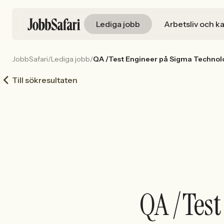
Lediga jobb
Arbetsliv och ka
JobbSafari
/
Lediga jobb
/
QA /Test Engineer på Sigma Technol
Till sökresultaten
QA /Tes