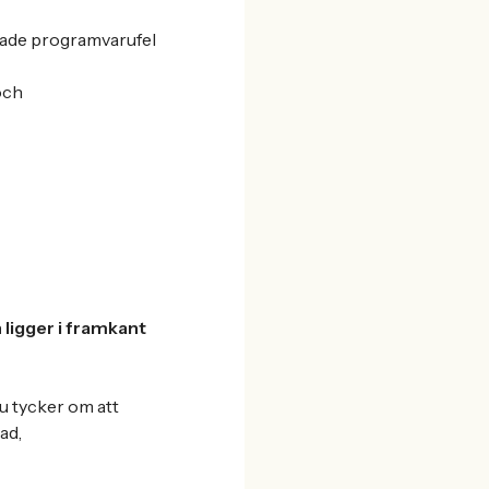
erade programvarufel
och
ligger i framkant
u tycker om att
ad,