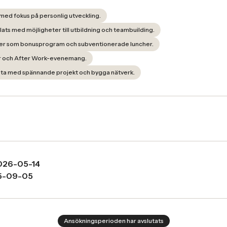
 med fokus på personlig utveckling.
ats med möjligheter till utbildning och teambuilding.
ner som bonusprogram och subventionerade luncher.
er och After Work-evenemang.
eta med spännande projekt och bygga nätverk.
026-05-14
5-09-05
Ansökningsperioden har avslutats