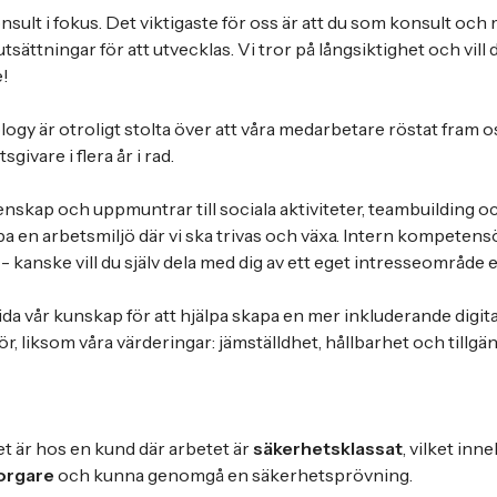
onsult i fokus. Det viktigaste för oss är att du som konsult oc
tsättningar för att utvecklas. Vi tror på långsiktighet och vill 
e!
ogy är otroligt stolta över att våra medarbetare röstat fram 
givare i flera år i rad.
nskap och uppmuntrar till sociala aktiviteter, teambuilding oc
pa en arbetsmiljö där vi ska trivas och växa. Intern kompetens
- kanske vill du själv dela med dig av ett eget intresseområde e
rida vår kunskap för att hjälpa skapa en mer inkluderande digita
ör, liksom våra värderingar: jämställdhet, hållbarhet och tillgän
t är hos en kund där arbetet är
säkerhetsklassat
, vilket inn
orgare
och kunna genomgå en säkerhetsprövning.