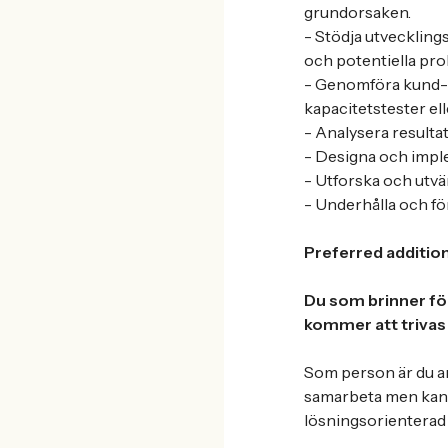
grundorsaken.
- Stödja utveckling
och potentiella pr
- Genomföra kund- e
kapacitetstester ell
- Analysera resulta
- Designa och imple
- Utforska och utvä
- Underhålla och fö
Preferred addition
Du som brinner för
kommer att triva
Som person är du an
samarbeta men kan o
lösningsorienterad 