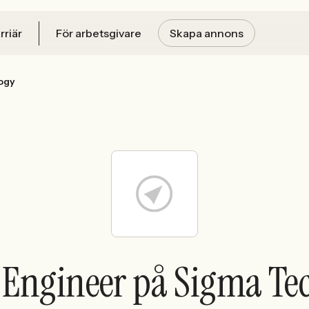
rriär
För arbetsgivare
Skapa annons
ogy
t Engineer på Sigma Te