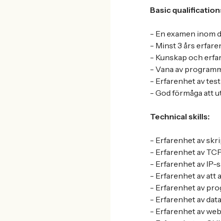
Basic qualification
- En examen inom d
- Minst 3 års erfare
- Kunskap och erfa
- Vana av programmer
- Erfarenhet av tes
- God förmåga att ut
Technical skills:
- Erfarenhet av skr
- Erfarenhet av TC
- Erfarenhet av IP-s
- Erfarenhet av att 
- Erfarenhet av pro
- Erfarenhet av da
- Erfarenhet av we