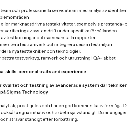
steam och professionella serviceteam med analys av identifi
oblemområden.
ller marknadsdrivna testaktiviteter, exempelvis prestanda- 
er verifiering av systemdrift under specifika förhållanden.
t av testkörningar och sammanställa rapporter.
mentera testramverk och integrera dessa i testmiljön.
rdera nya testtekniker och teknologier.
rbättra testverktyg, ramverk och utrustning i QA-labbet.
al skills, personal traits and experience
 kvalitet och testning av avancerade system där tekniken 
s på Sigma Technology
alytisk, prestigelös och har en god kommunikativ förmåga. D
ckså ta egna initiativ och arbeta självständigt. Du är engager
och strävar ständigt efter förbättring.