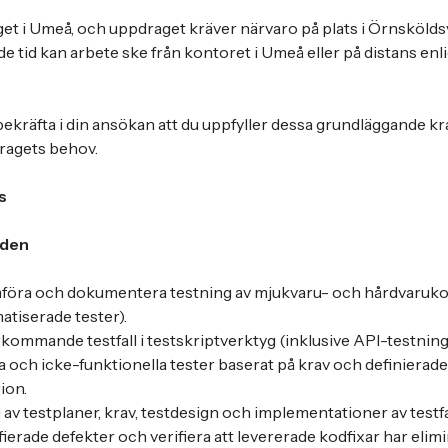
get i Umeå, och uppdraget kräver närvaro på plats i Örnsköldsv
e tid kan arbete ske från kontoret i Umeå eller på distans enli
 bekräfta i din ansökan att du uppfyller dessa grundläggande k
dragets behov.
s
åden
mföra och dokumentera testning av mjukvaru- och hårdvaru
tiserade tester).
kommande testfall i testskriptverktyg (inklusive API-testning
la och icke-funktionella tester baserat på krav och definierade
ion.
 av testplaner, krav, testdesign och implementationer av testfa
ierade defekter och verifiera att levererade kodfixar har elim