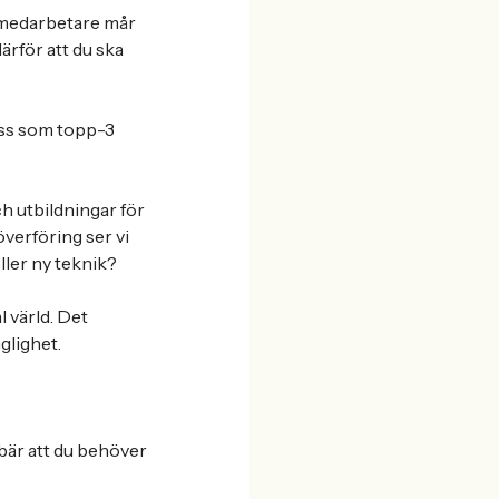
h medarbetare mår
därför att du ska
oss som topp-3
h utbildningar för
överföring ser vi
ller ny teknik?
l värld. Det
glighet.
ebär att du behöver