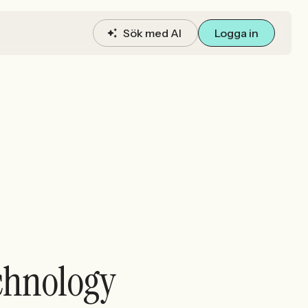
Sök med AI
Logga in
chnology