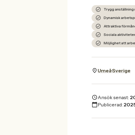
Trygg anställning
Dynamisk arbetspl
Attraktiva förmå
Sociala aktivitet
Möjlighet att arb
Umeå
Sverige
Ansök senast:
2
Publicerad:
202