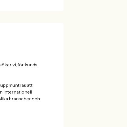
 söker vi, för kunds
u uppmuntras att
n internationell
olika branscher och