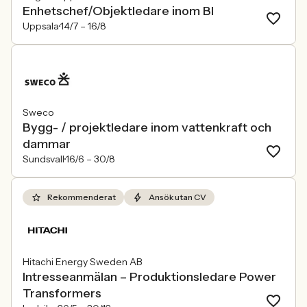
Enhetschef/Objektledare inom BI
Uppsala
14/7 –
16/8
Sweco
Bygg- / projektledare inom vattenkraft och
dammar
Sundsvall
16/6 –
30/8
Rekommenderat
Ansök utan CV
Hitachi Energy Sweden AB
Intresseanmälan – Produktionsledare Power
Transformers