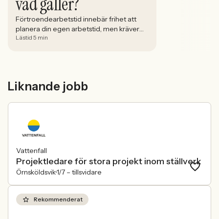
vad gäller?
Förtroendearbetstid innebär frihet att
planera din egen arbetstid, men kräver
Lästid 5 min
tydliga gränser, ansvar och god
kommunikation med arbetsgivaren.
Liknande jobb
Vattenfall
Projektledare för stora projekt inom ställverk
Örnsköldsvik
1/7 –
tillsvidare
Rekommenderat