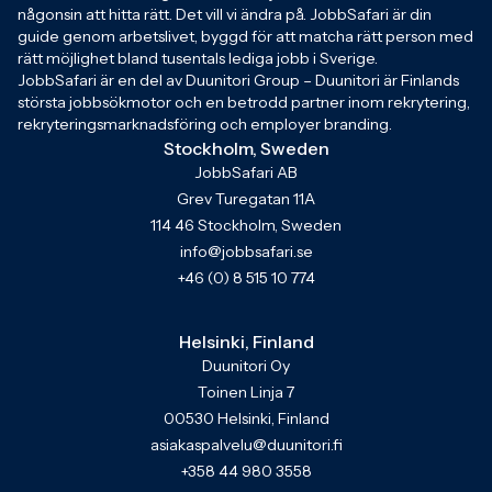
någonsin att hitta rätt. Det vill vi ändra på. JobbSafari är din
guide genom arbetslivet, byggd för att matcha rätt person med
rätt möjlighet bland tusentals lediga jobb i Sverige.
JobbSafari är en del av Duunitori Group – Duunitori är Finlands
största jobbsökmotor och en betrodd partner inom rekrytering,
rekryteringsmarknadsföring och employer branding.
Stockholm, Sweden
JobbSafari AB
Grev Turegatan 11A
114 46 Stockholm, Sweden
info@jobbsafari.se
+46 (0) 8 515 10 774
Helsinki, Finland
Duunitori Oy
Toinen Linja 7
00530 Helsinki, Finland
asiakaspalvelu@duunitori.fi
+358 44 980 3558