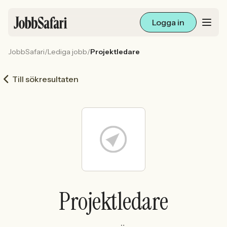
Logga in
JobbSafari
/
Lediga jobb
/
Projektledare
Lediga jobb
Till sökresultaten
Arbetsliv och karriär
För arbetsgivare
Skapa annons
Sök med AI
Projektledare
Ny här? Skapa konto