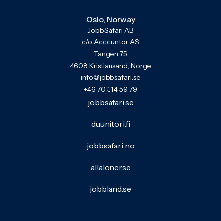
Oslo, Norway
JobbSafari AB
c/o Accountor AS
Tangen 75
4608 Kristiansand, Norge
info@jobbsafari.se
+46 70 314 59 79
jobbsafari.se
duunitori.fi
jobbsafari.no
allaloner.se
jobbland.se