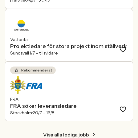
Ludvika
26/5 –
30/12
Vattenfall
Projektledare för stora projekt inom ställverk
Sundsvall
1/7 –
tillsvidare
Rekommenderat
FRA
FRA söker leveransledare
Stockholm
20/7 –
16/8
Visa alla lediga jobb