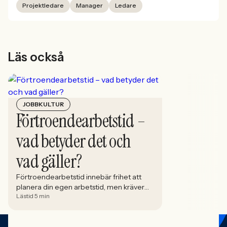
Projektledare
Manager
Ledare
Läs också
JOBBKULTUR
Förtroendearbetstid –
vad betyder det och
vad gäller?
Förtroendearbetstid innebär frihet att
planera din egen arbetstid, men kräver
Lästid 5 min
tydliga gränser, ansvar och god
kommunikation med arbetsgivaren.