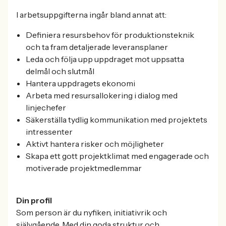
I arbetsuppgifterna ingår bland annat att:
Definiera resursbehov för produktionsteknik
och ta fram detaljerade leveransplaner
Leda och följa upp uppdraget mot uppsatta
delmål och slutmål
Hantera uppdragets ekonomi
Arbeta med resursallokering i dialog med
linjechefer
Säkerställa tydlig kommunikation med projektets
intressenter
Aktivt hantera risker och möjligheter
Skapa ett gott projektklimat med engagerade och
motiverade projektmedlemmar
Din profil
Som person är du nyfiken, initiativrik och
självgående. Med din goda struktur och