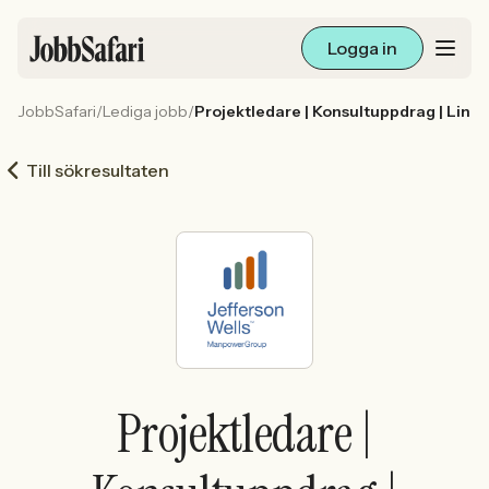
Logga in
JobbSafari
/
Lediga jobb
/
Projektledare | Konsultuppdrag | Link
Lediga jobb
Till sökresultaten
Arbetsliv och karriär
För arbetsgivare
Skapa annons
Sök med AI
Projektledare |
Ny här? Skapa konto