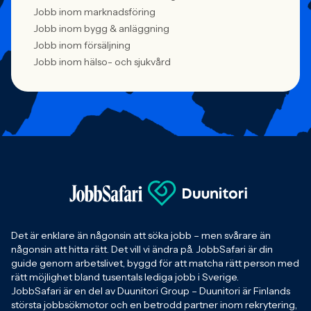
Jobb inom marknadsföring
Jobb inom bygg & anläggning
Jobb inom försäljning
Jobb inom hälso- och sjukvård
Det är enklare än någonsin att söka jobb – men svårare än
någonsin att hitta rätt. Det vill vi ändra på. JobbSafari är din
guide genom arbetslivet, byggd för att matcha rätt person med
rätt möjlighet bland tusentals lediga jobb i Sverige.
JobbSafari är en del av Duunitori Group – Duunitori är Finlands
största jobbsökmotor och en betrodd partner inom rekrytering,