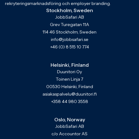
rekryteringsmarknadsföring och employer branding.
Stockholm, Sweden
JobbSafari AB
Grev Turegatan 11A
114 46 Stockholm, Sweden
info@jobbsafari.se
+46 (0) 8 515 10 774
Helsinki, Finland
Duunitori Oy
Toinen Linja 7
00530 Helsinki, Finland
asiakaspalvelu@duunitori.fi
+358 44 980 3558
Oslo, Norway
JobbSafari AB
c/o Accountor AS