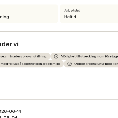
Arbetstid
lning
Heltid
uder vi
 sex månaders provanställning.
Möjlighet till utveckling inom företag
 med fokus på säkerhet och arbetsmiljö.
Öppen arbetskultur med kom
026-06-14
6-06-04