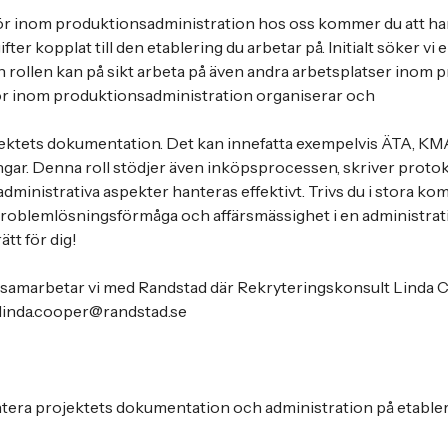
r inom produktionsadministration hos oss kommer du att hant
fter kopplat till den etablering du arbetar på. Initialt söker vi
 rollen kan på sikt arbeta på även andra arbetsplatser inom pr
r inom produktionsadministration organiserar och
jektets dokumentation. Det kan innefatta exempelvis ÄTA, 
ar. Denna roll stödjer även inköpsprocessen, skriver protok
a administrativa aspekter hanteras effektivt. Trivs du i stora k
problemlösningsförmåga och affärsmässighet i en administrati
ätt för dig!
g samarbetar vi med Randstad där Rekryteringskonsult Linda 
 linda.cooper@randstad.se
tera projektets dokumentation och administration på etable