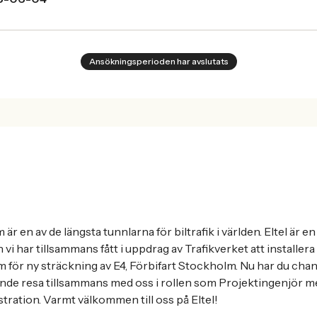
Ansökningsperioden har avslutats
är en av de längsta tunnlarna för biltrafik i världen. Eltel är
h vi har tillsammans fått i uppdrag av Trafikverket att installera
för ny sträckning av E4, Förbifart Stockholm. Nu har du chans
nde resa tillsammans med oss i rollen som Projektingenjör me
ration. Varmt välkommen till oss på Eltel!