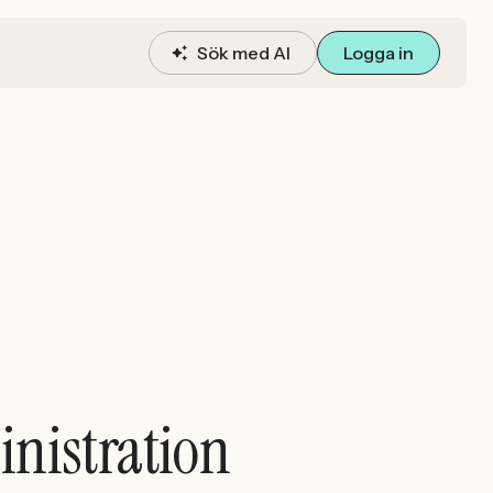
Sök med AI
Logga in
nistration