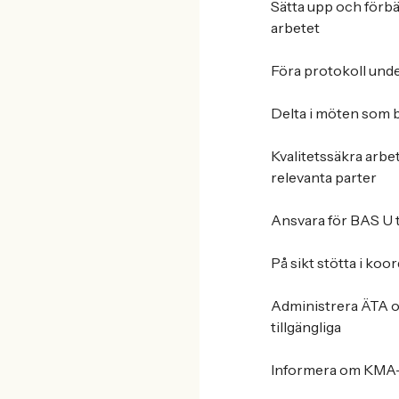
Sätta upp och förbä
arbetet
Föra protokoll under
Delta i möten som b
Kvalitetssäkra arbe
relevanta parter
Ansvara för BAS U 
På sikt stötta i koo
Administrera ÄTA oc
tillgängliga
Informera om KMA-u