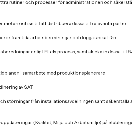
ttra rutiner och processer för administrationen och säkerställ
 möten och se till att distribuera dessa till relevanta parter
erör framtida arbetsberedningar och logga unika ID:n
tsberedningar enligt Eltels process, samt skicka in dessa till
tidplanen i samarbete med produktionsplanerare
rdinering av SAT
h störningar från installationsavdelningen samt säkerställa 
ppdateringar (Kvalitet, Miljö och Arbetsmiljö) på etablering