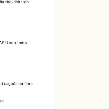
a effektiviteten i
 BAS U och andra
att dagböcker finns
en