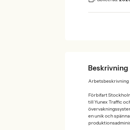
Beskrivning
Arbetsbeskrivning
Förbifart Stockholm 
till Yunex Traffic oc
övervakningssystem 
en unik och spänna
produktionsadminist