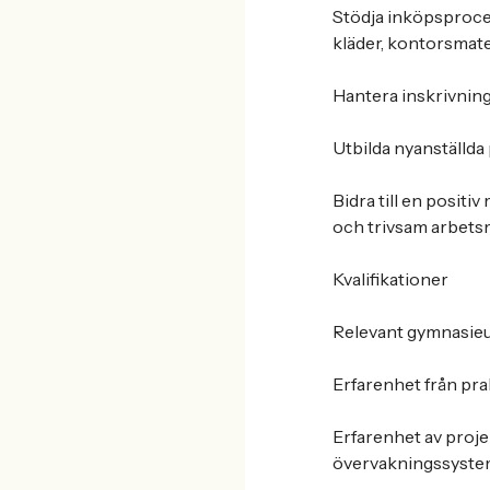
Stödja inköpsproces
kläder, kontorsmate
Hantera inskrivnin
Utbilda nyanställda
Bidra till en positi
och trivsam arbets
Kvalifikationer
Relevant gymnasieut
Erfarenhet från pra
Erfarenhet av projek
övervakningssystem