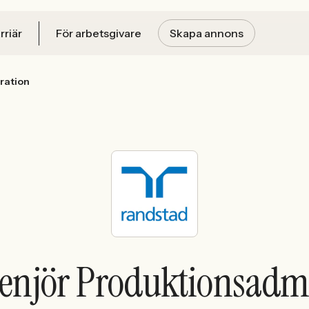
rriär
För arbetsgivare
Skapa annons
ration
genjör Produktionsadmi