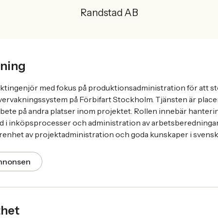
Randstad AB
ning
ektingenjör med fokus på produktionsadministration för att st
 övervakningssystem på Förbifart Stockholm. Tjänsten är place
arbete på andra platser inom projektet. Rollen innebär hanteri
d i inköpsprocesser och administration av arbetsberedningar
renhet av projektadministration och goda kunskaper i svensk
annonsen
thet