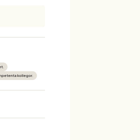
et.
petenta kollegor.