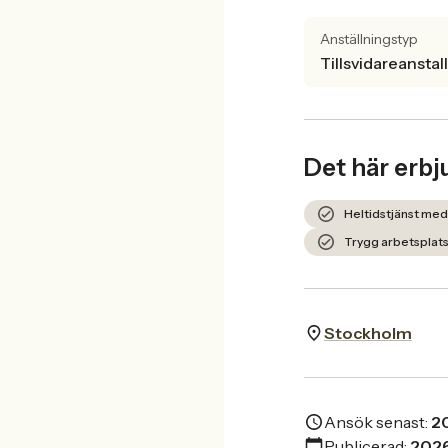
Anställningstyp
Tillsvidareanstal
Det här erbj
Heltidstjänst med
Trygg arbetsplats
Stockholm
Ansök senast:
2
Publicerad:
202