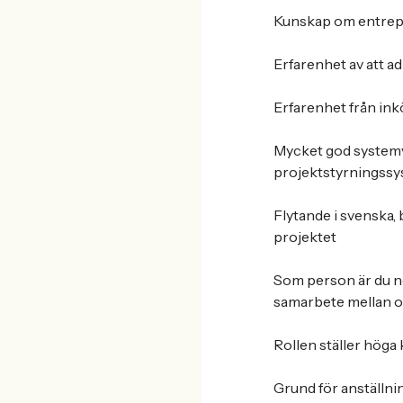
Kunskap om entrep
Erfarenhet av att a
Erfarenhet från in
Mycket god systemv
projektstyrningssy
Flytande i svenska, 
projektet
Som person är du nog
samarbete mellan ol
Rollen ställer hög
Grund för anställn