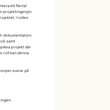
era ett flertal
 en projektingenjör
ojektet. I rollen
KMA-dokumentation
oll, samt
omplexa projekt där
v roll kan denna
Cooper svarar på
ringen