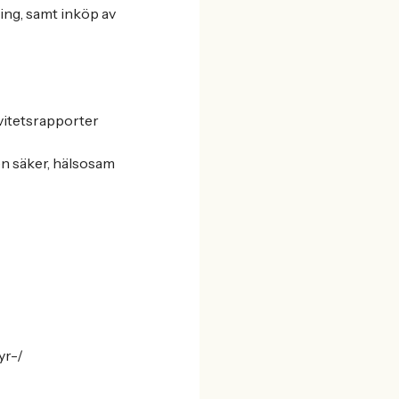
ing, samt inköp av
ivitetsrapporter
 en säker, hälsosam
yr-/