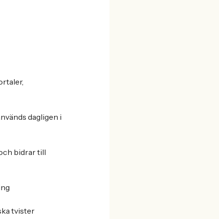
rtaler,
används dagligen i
ch bidrar till
ing
ka tvister