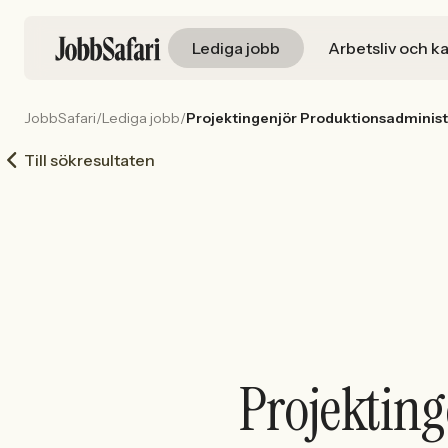
Lediga jobb
Arbetsliv och ka
JobbSafari
/
Lediga jobb
/
Projektingenjör Produktionsadminist
Till sökresultaten
Projektin