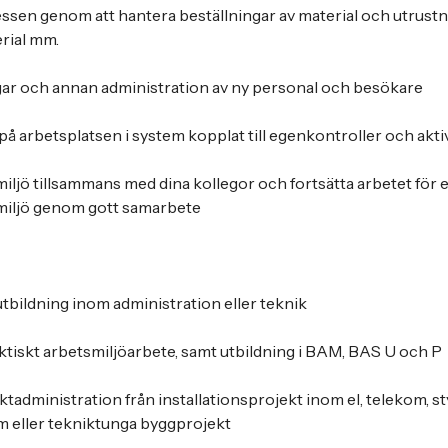
sen genom att hantera beställningar av material och utrustn
rial mm.
gar och annan administration av ny personal och besökare
 på arbetsplatsen i system kopplat till egenkontroller och akt
v miljö tillsammans med dina kollegor och fortsätta arbetet för
miljö genom gott samarbete
bildning inom administration eller teknik
ktiskt arbetsmiljöarbete, samt utbildning i BAM, BAS U och P
tadministration från installationsprojekt inom el, telekom, st
 eller tekniktunga byggprojekt