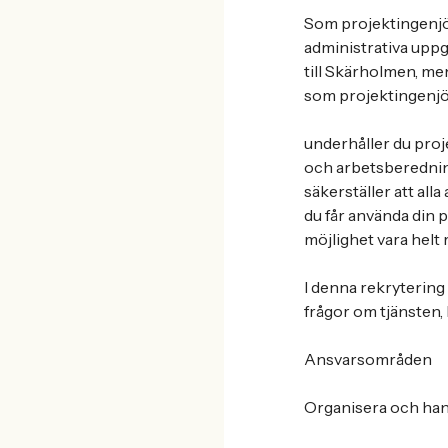
Som projektingenjö
administrativa uppgi
till Skärholmen, men
som projektingenjö
underhåller du pro
och arbetsberedning
säkerställer att all
du får använda din 
möjlighet vara helt r
I denna rekryterin
frågor om tjänsten,
Ansvarsområden
Organisera och han