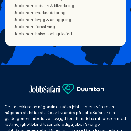
Jobb inom industri & tillverkning
Jobb inom marknadsföring
Jobb inom bygg & anläggning
Jobb inom försäljning
Jobb inom hälso- och sjukvård
Det är enklare än någonsin att söka jobb – men svårare än
någonsin att hitta rätt. Det vill vi ändra på. JobbSafari är din
guide genom arbetslivet, byggd för att matcha rätt person med
rätt möjlighet bland tusentals lediga jobb i Sverige.
JobbSafari är en del av Duunitori Group – Duunitori är Finlands