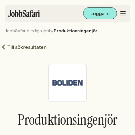
Logga in
JobbSafari
/
Lediga jobb
/
Produktionsingenjör
Lediga jobb
Till sökresultaten
Arbetsliv och karriär
För arbetsgivare
Skapa annons
Sök med AI
Produktionsingenjör
Ny här? Skapa konto