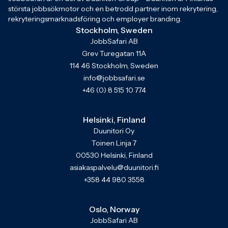
största jobbsökmotor och en betrodd partner inom rekrytering,
rekryteringsmarknadsföring och employer branding.
Stockholm, Sweden
JobbSafari AB
Grev Turegatan 11A
114 46 Stockholm, Sweden
info@jobbsafari.se
+46 (0) 8 515 10 774
Helsinki, Finland
Duunitori Oy
Toinen Linja 7
00530 Helsinki, Finland
asiakaspalvelu@duunitori.fi
+358 44 980 3558
Oslo, Norway
JobbSafari AB