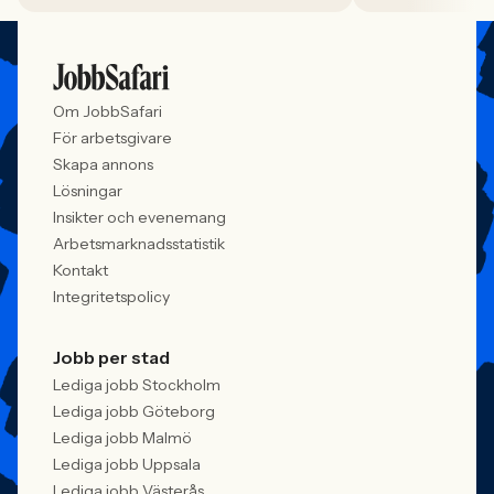
faktiskt fungerar: vem som får syn på
allt större del av
jobbet, vem som vågar söka och vilka
i. Åsa Johansen, 
meriter som räknas. När kandidater blir
Women in Tech, 
mer medvetna, regelverken skärps och
andelen kvinnor 
konkurrensen om rätt kompetens
ren affärsrisk.
Om JobbSafari
förändras räcker det inte längre att säga
att alla är välkomna. Arbetsgivare
För arbetsgivare
behöver kunna visa vad det betyder i
Skapa annons
praktiken.
Lösningar
Insikter och evenemang
Arbetsmarknadsstatistik
Kontakt
Integritetspolicy
Jobb per stad
Lediga jobb Stockholm
Lediga jobb Göteborg
Lediga jobb Malmö
Lediga jobb Uppsala
Lediga jobb Västerås