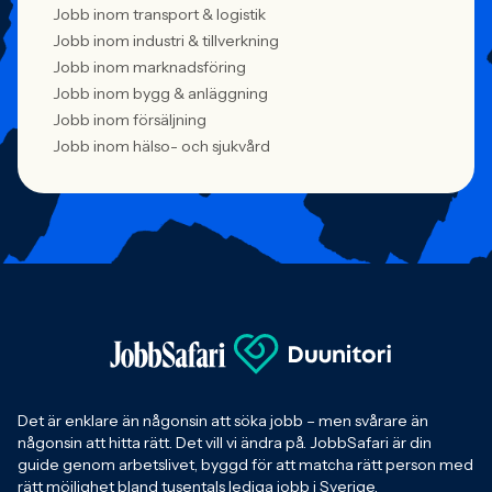
Jobb inom transport & logistik
Jobb inom industri & tillverkning
Jobb inom marknadsföring
Jobb inom bygg & anläggning
Jobb inom försäljning
Jobb inom hälso- och sjukvård
Det är enklare än någonsin att söka jobb – men svårare än
någonsin att hitta rätt. Det vill vi ändra på. JobbSafari är din
guide genom arbetslivet, byggd för att matcha rätt person med
rätt möjlighet bland tusentals lediga jobb i Sverige.