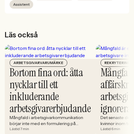
Assistent
Läs också
ARBETSGIVARVARUMÄRKE
REKRYTERING
Bortom fina ord: åtta
Mångfald
nycklar till ett
affärskrit
inkluderande
arbetsgiv
arbetsgivarerbjudande
ignorera
Mångfald i arbetsgivarkommunikation
Det senaste dece
börjar inte med en formulering på
kvinnor inom tech 
Lästid 7 min
Lästid 6 min
karriärsidan. Den börjar i hur rekryteringen
stadigt på 30%. S