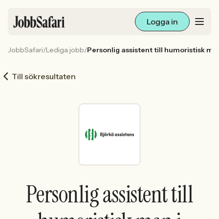
Logga in
JobbSafari
/
Lediga jobb
/
Personlig assistent till humoristisk ma
Lediga jobb
Till sökresultaten
Arbetsliv och karriär
För arbetsgivare
Skapa annons
Sök med AI
Personlig assistent till
Ny här? Skapa konto