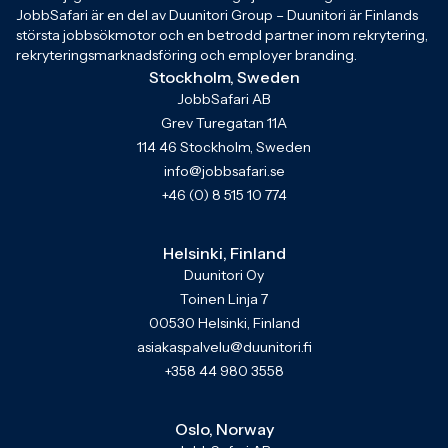
JobbSafari är en del av Duunitori Group – Duunitori är Finlands
största jobbsökmotor och en betrodd partner inom rekrytering,
rekryteringsmarknadsföring och employer branding.
Stockholm, Sweden
JobbSafari AB
Grev Turegatan 11A
114 46 Stockholm, Sweden
info@jobbsafari.se
+46 (0) 8 515 10 774
Helsinki, Finland
Duunitori Oy
Toinen Linja 7
00530 Helsinki, Finland
asiakaspalvelu@duunitori.fi
+358 44 980 3558
Oslo, Norway