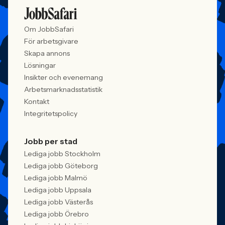
meriter som räknas. När kandidater blir
Women in Tech, 
mer medvetna, regelverken skärps och
andelen kvinnor 
konkurrensen om rätt kompetens
ren affärsrisk.
Om JobbSafari
förändras räcker det inte längre att säga
att alla är välkomna. Arbetsgivare
För arbetsgivare
behöver kunna visa vad det betyder i
Skapa annons
praktiken.
Lösningar
Insikter och evenemang
Arbetsmarknadsstatistik
Kontakt
Integritetspolicy
Jobb per stad
Lediga jobb Stockholm
Lediga jobb Göteborg
Lediga jobb Malmö
Lediga jobb Uppsala
Lediga jobb Västerås
Lediga jobb Örebro