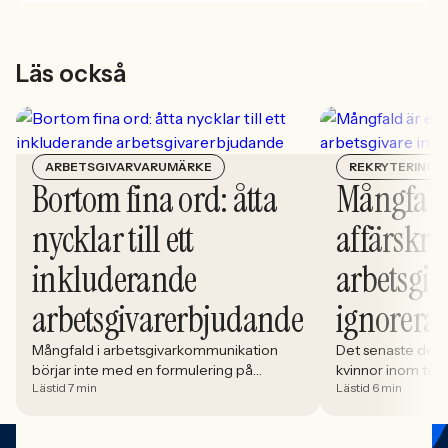
Läs också
ARBETSGIVARVARUMÄRKE
REKRYTERING
Bortom fina ord: åtta
Mångfald
nycklar till ett
affärskrit
inkluderande
arbetsgiv
arbetsgivarerbjudande
ignorera
Mångfald i arbetsgivarkommunikation
Det senaste dece
börjar inte med en formulering på
kvinnor inom tech 
Lästid 7 min
Lästid 6 min
karriärsidan. Den börjar i hur rekryteringen
stadigt på 30%. S
faktiskt fungerar: vem som får syn på
allt större del av
jobbet, vem som vågar söka och vilka
i. Åsa Johansen, 