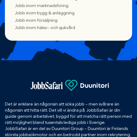
Jobb inom marknadsföring
Jobb inom bygg & anläggning
Jobb inom försäljning
Jobb inom hälso- och sjukvård
Det är enklare än någonsin att söka jobb – men svårare än
någonsin att hitta rätt. Det vill vi ändra på. JobbSafari är din
guide genom arbetslivet, byggd för att matcha rätt person med
rätt möjlighet bland tusentals lediga jobb i Sverige.
JobbSafari är en del av Duunitori Group – Duunitori är Finlands
största jobbsökmotor och en betrodd partner inom rekrytering,