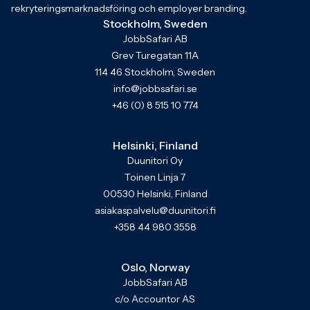
rekryteringsmarknadsföring och employer branding.
Stockholm, Sweden
JobbSafari AB
Grev Turegatan 11A
114 46 Stockholm, Sweden
info@jobbsafari.se
+46 (0) 8 515 10 774
Helsinki, Finland
Duunitori Oy
Toinen Linja 7
00530 Helsinki, Finland
asiakaspalvelu@duunitori.fi
+358 44 980 3558
Oslo, Norway
JobbSafari AB
c/o Accountor AS