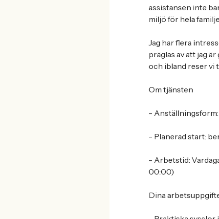
assistansen inte ba
miljö för hela familj
Jag har flera intre
präglas av att jag ä
och ibland reser vi t
Om tjänsten
- Anställningsform: 
- Planerad start: be
- Arbetstid: Vardag
00:00)
Dina arbetsuppgift
- Praktiska sysslor 