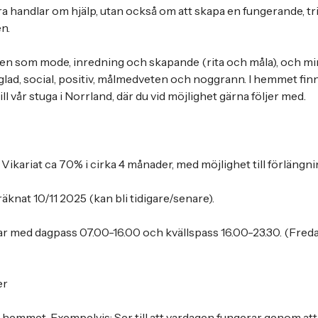
ra handlar om hjälp, utan också om att skapa en fungerande, t
en.
ssen som mode, inredning och skapande (rita och måla), och m
r glad, social, positiv, målmedveten och noggrann. I hemmet fi
ill vår stuga i Norrland, där du vid möjlighet gärna följer med.
Vikariat ca 70% i cirka 4 månader, med möjlighet till förlängni
räknat 10/11 2025 (kan bli tidigare/senare).
ar med dagpass 07.00-16.00 och kvällspass 16.00-23.30. (Freda
er
i hemmet. Exempelvis: Ser till att vardagen fungerar genom att