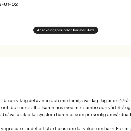
6-01-02
Ansökningsperioden har avslutats
ll bli en viktig del av min och min familjs vardag. Jag är en 47-
och bor centralt tillsammans med min sambo och vårt 9-åriga 
ed såväl praktiska sysslor i hemmet som personlig omvårdnad
 yngre barn är det ett stort plus om du tycker om barn. För mig 