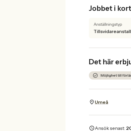
Jobbet i kor
Anställningstyp
Tillsvidareanstal
Det här erbj
Möjlighet till förl
Umeå
Ansök senast:
2