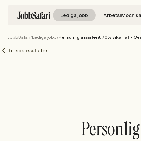
Lediga jobb
Arbetsliv och ka
JobbSafari
/
Lediga jobb
/
Personlig assistent 70% vikariat - C
Till sökresultaten
Personlig