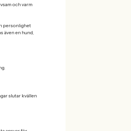
rivsam och varm
in personlighet
nns även en hund,
ng.
gar slutar kvällen
 ta ansvar för