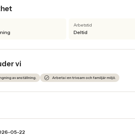
thet
Arbetstid
lning
Deltid
uder vi
ängning av anställning.
Arbeta i en trivsam och familjär miljö.
026-05-22