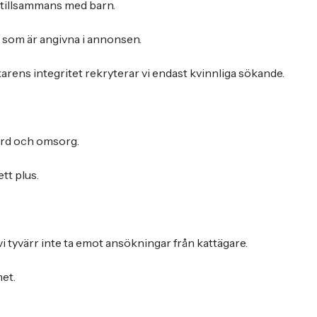
a tillsammans med barn.
r som är angivna i annonsen.
karens integritet rekryterar vi endast kvinnliga sökande.
ård och omsorg.
ett plus.
 vi tyvärr inte ta emot ansökningar från kattägare.
et.