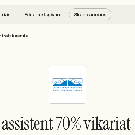
rriär
För arbetsgivare
Skapa annons
entralt boende
 assistent 70% vikariat 