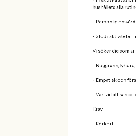
hushållets alla ruti
- Personlig omvårdn
- Stöd i aktiviteter
Vi söker dig som är
- Noggrann, lyhörd, 
- Empatisk och förs
- Van vid att samarb
Krav
- Körkort.