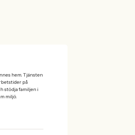
hennes hem. Tjänsten
rbetstider på
 stödja familjen i
m miljö.