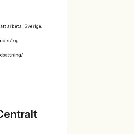
att arbeta i Sverige.
nderårig:
edsattning/
Centralt