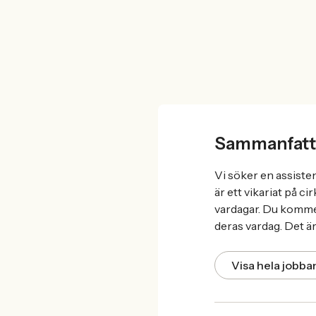
Sammanfatt
Vi söker en assiste
är ett vikariat på c
vardagar. Du kommer 
deras vardag. Det är
Visa hela jobb