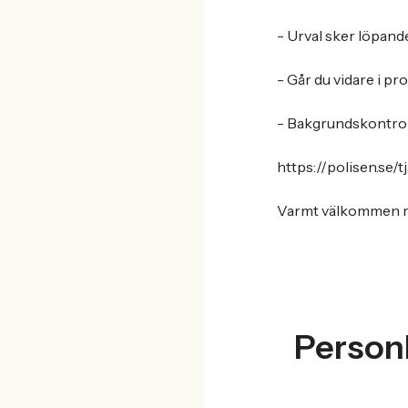
- Urval sker löpand
- Går du vidare i pr
- Bakgrundskontrol
https://polisen.se/
Varmt välkommen m
Personl