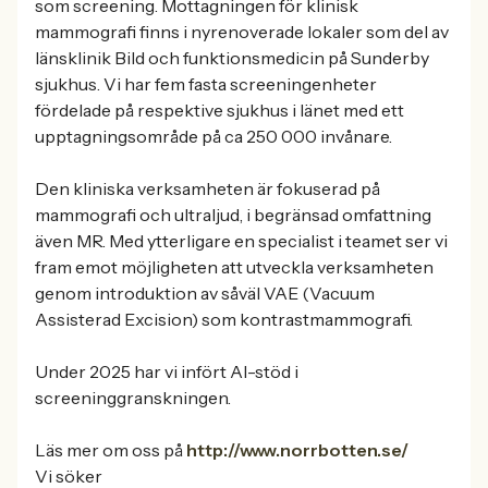
som screening. Mottagningen för klinisk
mammografi finns i nyrenoverade lokaler som del av
länsklinik Bild och funktionsmedicin på Sunderby
sjukhus. Vi har fem fasta screeningenheter
fördelade på respektive sjukhus i länet med ett
upptagningsområde på ca 250 000 invånare.
Den kliniska verksamheten är fokuserad på
mammografi och ultraljud, i begränsad omfattning
även MR. Med ytterligare en specialist i teamet ser vi
fram emot möjligheten att utveckla verksamheten
genom introduktion av såväl VAE (Vacuum
Assisterad Excision) som kontrastmammografi.
Under 2025 har vi infört AI-stöd i
screeninggranskningen.
Läs mer om oss på
http://www.norrbotten.se/
Vi söker