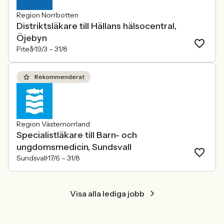
Region Norrbotten
Distriktsläkare till Hällans hälsocentral,
Öjebyn
Piteå
19/3 –
31/8
Rekommenderat
Region Västernorrland
Specialistläkare till Barn- och
ungdomsmedicin, Sundsvall
Sundsvall
17/6 –
31/8
Visa alla lediga jobb