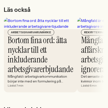
Läs också
ARBETSGIVARVARUMÄRKE
REKRYTERING
Bortom fina ord: åtta
Mångfald
nycklar till ett
affärskrit
inkluderande
arbetsgiv
arbetsgivarerbjudande
ignorera
Mångfald i arbetsgivarkommunikation
Det senaste dece
börjar inte med en formulering på
kvinnor inom tech 
Lästid 7 min
Lästid 6 min
karriärsidan. Den börjar i hur rekryteringen
stadigt på 30%. S
faktiskt fungerar: vem som får syn på
allt större del av
jobbet, vem som vågar söka och vilka
i. Åsa Johansen, 
meriter som räknas. När kandidater blir
Women in Tech, 
mer medvetna, regelverken skärps och
andelen kvinnor 