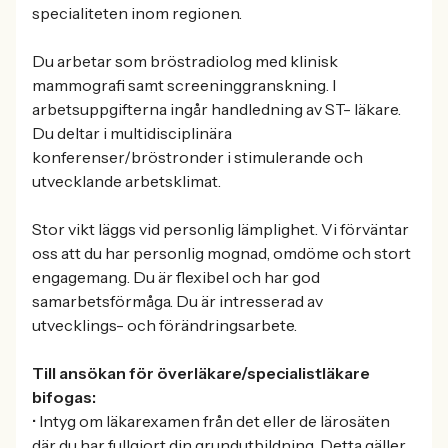
specialiteten inom regionen.
Du arbetar som bröstradiolog med klinisk
mammografi samt screeninggranskning. I
arbetsuppgifterna ingår handledning av ST- läkare.
Du deltar i multidisciplinära
konferenser/bröstronder i stimulerande och
utvecklande arbetsklimat.
Stor vikt läggs vid personlig lämplighet. Vi förväntar
oss att du har personlig mognad, omdöme och stort
engagemang. Du är flexibel och har god
samarbetsförmåga. Du är intresserad av
utvecklings- och förändringsarbete.
Till ansökan för överläkare/specialistläkare
bifogas:
• Intyg om läkarexamen från det eller de lärosäten
där du har fullgjort din grundutbildning. Detta gäller