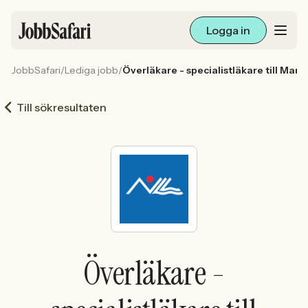
Logga in
JobbSafari
/
Lediga jobb
/
Överläkare - specialistläkare till Ma
Lediga jobb
Till sökresultaten
Arbetsliv och karriär
För arbetsgivare
Skapa annons
Sök med AI
Överläkare -
Ny här? Skapa konto