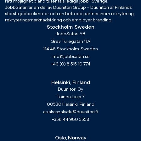
rätt möjlighet bland tusentals lediga jobb i Sverige.
JobbSafari är en del av Duunitori Group – Duunitori är Finlands
största jobbsökmotor och en betrodd partner inom rekrytering,
rekryteringsmarknadsföring och employer branding.
Stockholm, Sweden
JobbSafari AB
Grev Turegatan 11A
114 46 Stockholm, Sweden
info@jobbsafari.se
+46 (0) 8 515 10 774
Helsinki, Finland
Duunitori Oy
Toinen Linja 7
00530 Helsinki, Finland
asiakaspalvelu@duunitori.fi
+358 44 980 3558
Oslo, Norway