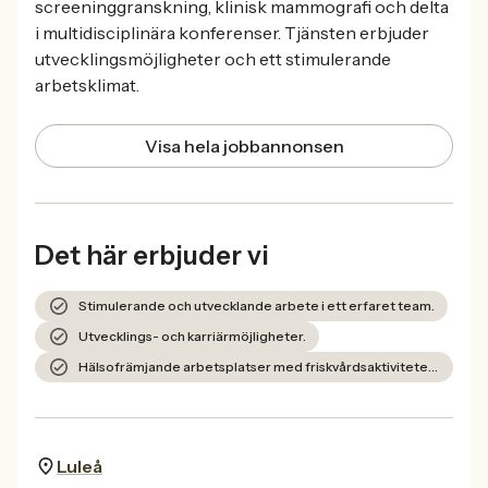
screeninggranskning, klinisk mammografi och delta
i multidisciplinära konferenser. Tjänsten erbjuder
utvecklingsmöjligheter och ett stimulerande
arbetsklimat.
Visa hela jobbannonsen
Det här erbjuder vi
Stimulerande och utvecklande arbete i ett erfaret team.
Utvecklings- och karriärmöjligheter.
Hälsofrämjande arbetsplatser med friskvårdsaktiviteter och friskvårdsbidrag.
Luleå