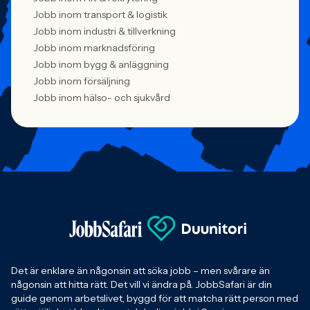
Jobb inom transport & logistik
Jobb inom industri & tillverkning
Jobb inom marknadsföring
Jobb inom bygg & anläggning
Jobb inom försäljning
Jobb inom hälso- och sjukvård
Det är enklare än någonsin att söka jobb – men svårare än
någonsin att hitta rätt. Det vill vi ändra på. JobbSafari är din
guide genom arbetslivet, byggd för att matcha rätt person med