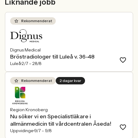
Liknande jobb
konkurrensen om rätt kompetens
ren affärsrisk.
förändras räcker det inte längre att säga
att alla är välkomna. Arbetsgivare
behöver kunna visa vad det betyder i
Rekommenderat
praktiken.
Dignus Medical
Bröstradiologer till Luleå v. 36-48
Luleå
2/7 –
28/8
Rekommenderat
2 dagar kvar
Region Kronoberg
Nu söker vi en Specialistläkare i
allmänmedicin till vårdcentralen Åseda!
Uppvidinge
9/7 –
9/8