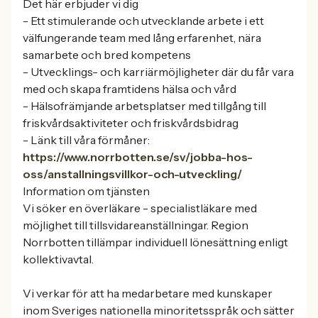
Det här erbjuder vi dig
- Ett stimulerande och utvecklande arbete i ett
välfungerande team med lång erfarenhet, nära
samarbete och bred kompetens
- Utvecklings- och karriärmöjligheter där du får vara
med och skapa framtidens hälsa och vård
- Hälsofrämjande arbetsplatser med tillgång till
friskvårdsaktiviteter och friskvårdsbidrag
- Länk till våra förmåner:
https://www.norrbotten.se/sv/jobba-hos-
oss/anstallningsvillkor-och-utveckling/
Information om tjänsten
Vi söker en överläkare - specialistläkare med
möjlighet till tillsvidareanställningar. Region
Norrbotten tillämpar individuell lönesättning enligt
kollektivavtal.
Vi verkar för att ha medarbetare med kunskaper
inom Sveriges nationella minoritetsspråk och sätter