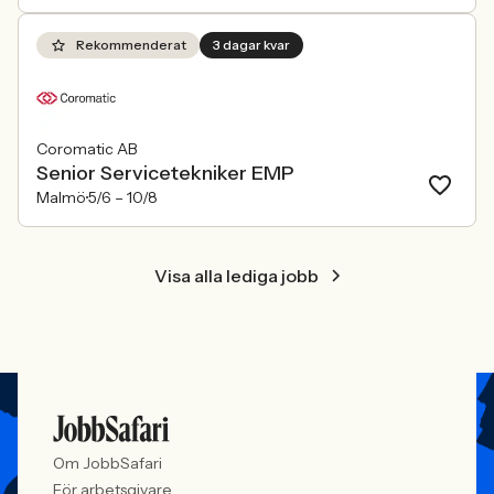
Rekommenderat
3 dagar kvar
Coromatic AB
Senior Servicetekniker EMP
Malmö
5/6 –
10/8
Visa alla lediga jobb
Om JobbSafari
För arbetsgivare