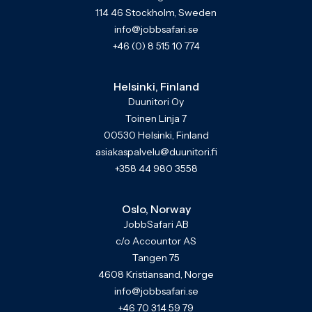
114 46 Stockholm, Sweden
info@jobbsafari.se
+46 (0) 8 515 10 774
Helsinki, Finland
Duunitori Oy
Toinen Linja 7
00530 Helsinki, Finland
asiakaspalvelu@duunitori.fi
+358 44 980 3558
Oslo, Norway
JobbSafari AB
c/o Accountor AS
Tangen 75
4608 Kristiansand, Norge
info@jobbsafari.se
+46 70 314 59 79