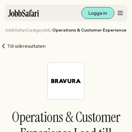
Logga in
JobbSafari
/
Lediga jobb
/
Operations & Customer Experience Lead
Lediga jobb
Till sökresultaten
Arbetsliv och karriär
För arbetsgivare
Skapa annons
Sök med AI
Operations & Customer
Ny här? Skapa konto