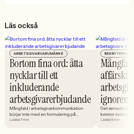
Läs också
ARBETSGIVARVARUMÄRKE
REKRYTERING
Bortom fina ord: åtta
Mångfald
nycklar till ett
affärskrit
inkluderande
arbetsgiv
arbetsgivarerbjudande
ignorera
Mångfald i arbetsgivarkommunikation
Det senaste dece
börjar inte med en formulering på
kvinnor inom tech 
Lästid 7 min
Lästid 6 min
karriärsidan. Den börjar i hur rekryteringen
stadigt på 30%. S
faktiskt fungerar: vem som får syn på
allt större del av
jobbet, vem som vågar söka och vilka
i. Åsa Johansen, 