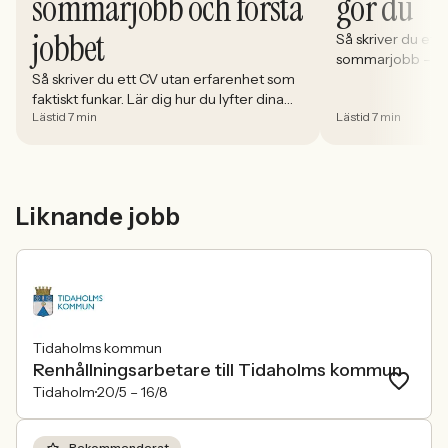
sommarjobb och första
gör du
jobbet
Så skriver du ett p
sommarjobb – steg
Så skriver du ett CV utan erfarenhet som
du lyfter dina st
faktiskt funkar. Lär dig hur du lyfter dina
undviker vanliga 
Lästid 7 min
Lästid 7 min
styrkor, strukturerar rätt och omvandlar
chanser.
fritid till relevant kompetens.
Liknande jobb
Tidaholms kommun
Renhållningsarbetare till Tidaholms kommun
Tidaholm
20/5 –
16/8
Rekommenderat