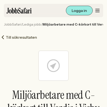
Logga in
JobbSafari
/
Lediga jobb
/
Miljöarbetare med C-körkort till Verdi
Lediga jobb
Till sökresultaten
Arbetsliv och karriär
För arbetsgivare
Skapa annons
Sök med AI
Miljöarbetare med C-
Ny här? Skapa konto