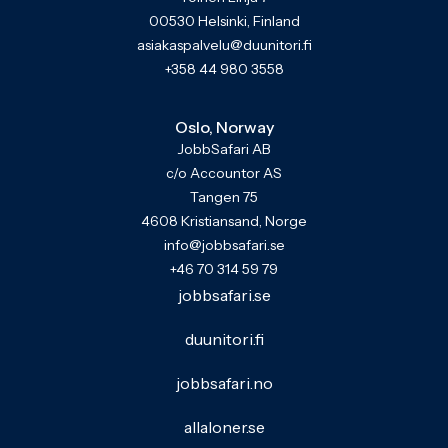
00530 Helsinki, Finland
asiakaspalvelu@duunitori.fi
+358 44 980 3558
Oslo, Norway
JobbSafari AB
c/o Accountor AS
Tangen 75
4608 Kristiansand, Norge
info@jobbsafari.se
+46 70 314 59 79
jobbsafari.se
duunitori.fi
jobbsafari.no
allaloner.se