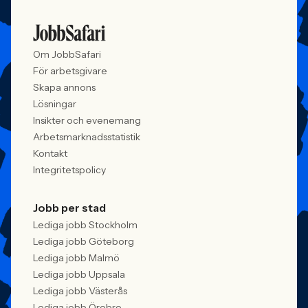
jobbet, vem som vågar söka och vilka
i. Åsa Johansen, 
meriter som räknas. När kandidater blir
Women in Tech, 
mer medvetna, regelverken skärps och
andelen kvinnor 
konkurrensen om rätt kompetens
ren affärsrisk.
Om JobbSafari
förändras räcker det inte längre att säga
att alla är välkomna. Arbetsgivare
För arbetsgivare
behöver kunna visa vad det betyder i
Skapa annons
praktiken.
Lösningar
Insikter och evenemang
Arbetsmarknadsstatistik
Kontakt
Integritetspolicy
Jobb per stad
Lediga jobb Stockholm
Lediga jobb Göteborg
Lediga jobb Malmö
Lediga jobb Uppsala
Lediga jobb Västerås
Lediga jobb Örebro