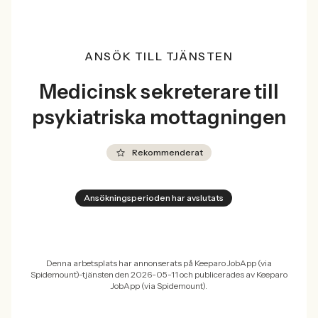
ANSÖK TILL TJÄNSTEN
Medicinsk sekreterare till
psykiatriska mottagningen
Rekommenderat
Ansökningsperioden har avslutats
Denna arbetsplats har annonserats på Keeparo JobApp (via
Spidemount)-tjänsten den 2026-05-11 och publicerades av Keeparo
JobApp (via Spidemount).