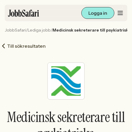
Logga in
JobbSafari
/
Lediga jobb
/
Medicinsk sekreterare till psykiatris
Lediga jobb
Till sökresultaten
Arbetsliv och karriär
För arbetsgivare
Skapa annons
Sök med AI
Medicinsk sekreterare till
Ny här? Skapa konto