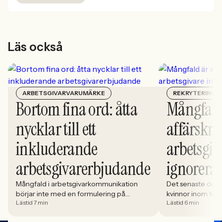
Läs också
ARBETSGIVARVARUMÄRKE
REKRYTERING
Bortom fina ord: åtta
Mångfald
nycklar till ett
affärskrit
inkluderande
arbetsgiv
arbetsgivarerbjudande
ignorera
Mångfald i arbetsgivarkommunikation
Det senaste dece
börjar inte med en formulering på
kvinnor inom tech 
Lästid 7 min
Lästid 6 min
karriärsidan. Den börjar i hur rekryteringen
stadigt på 30%. S
faktiskt fungerar: vem som får syn på
allt större del av