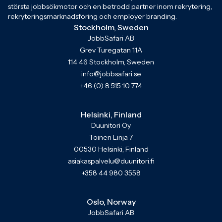
största jobbsökmotor och en betrodd partner inom rekrytering,
rekryteringsmarknadsföring och employer branding.
Stockholm, Sweden
JobbSafari AB
Grev Turegatan 11A
114 46 Stockholm, Sweden
info@jobbsafari.se
+46 (0) 8 515 10 774
Helsinki, Finland
Duunitori Oy
Toinen Linja 7
00530 Helsinki, Finland
asiakaspalvelu@duunitori.fi
+358 44 980 3558
Oslo, Norway
JobbSafari AB