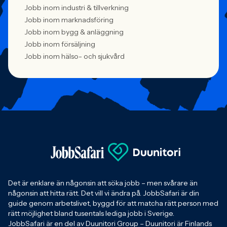
Jobb inom industri & tillverkning
Jobb inom marknadsföring
Jobb inom bygg & anläggning
Jobb inom försäljning
Jobb inom hälso- och sjukvård
Det är enklare än någonsin att söka jobb – men svårare än
någonsin att hitta rätt. Det vill vi ändra på. JobbSafari är din
guide genom arbetslivet, byggd för att matcha rätt person med
rätt möjlighet bland tusentals lediga jobb i Sverige.
JobbSafari är en del av Duunitori Group – Duunitori är Finlands