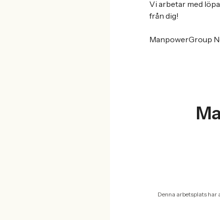
Vi arbetar med löpan
från dig!
ManpowerGroup Nord
Ma
Denna arbetsplats har 