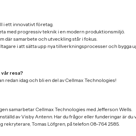
 i ett innovativt företag.
beta med progressiv teknik i en modern produktionsmiljö.
m där samarbete och utveckling står i fokus.
tagare i att sätta upp nya tillverkningsprocesser och bygga up
å vår resa?
an redan idag och bli en del av Cellmax Technologies!
ingen samarbetar Cellmax Technologies med Jefferson Wells.
nställd av Visby Antenn. Har du frågor eller funderingar är 
ig rekryterare, Tomas Löfgren, på telefon 08-764 2585.