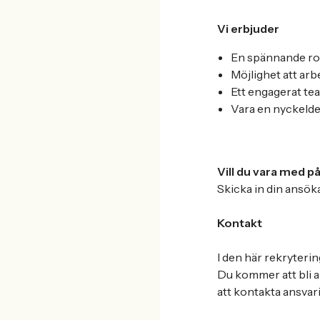
Vi erbjuder
En spännande roll
Möjlighet att ar
Ett engagerat tea
Vara en nyckeldel
Vill du vara med p
Skicka in din ansök
Kontakt
I den här rekryter
Du kommer att bli a
att kontakta ansvar