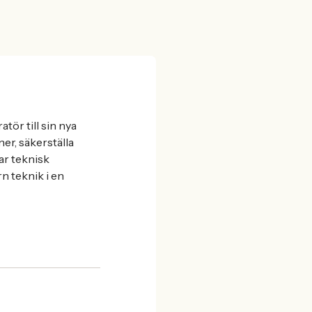
tör till sin nya
er, säkerställa
ar teknisk
n teknik i en