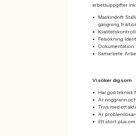
arbetsuppgifter ink
Maskindrift: Stäl
gängning, frikti
Kvalitetskontroll
Felsökning: Ident
Dokumentation: F
Samarbete: Arbet
Vi söker dig som
Har god teknisk 
Är noggrann och 
Trivs med ett akti
Är problemlösare 
Ett stort plus o