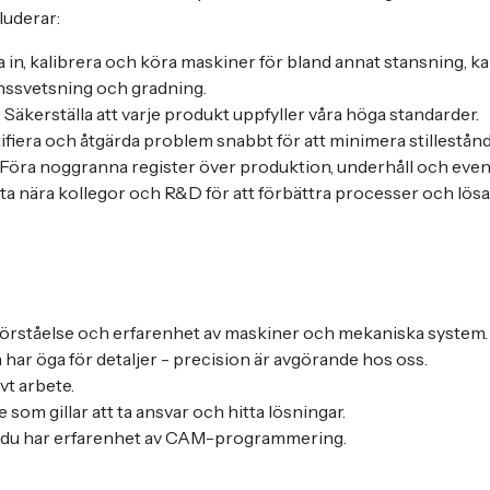
luderar:
la in, kalibrera och köra maskiner för bland annat stansning, 
onssvetsning och gradning.
: Säkerställa att varje produkt uppfyller våra höga standarder.
ifiera och åtgärda problem snabbt för att minimera stillestånd
öra noggranna register över produktion, underhåll och eventu
a nära kollegor och R&D för att förbättra processer och lösa
förståelse och erfarenhet av maskiner och mekaniska system.
har öga för detaljer - precision är avgörande hos oss.
vt arbete.
som gillar att ta ansvar och hitta lösningar.
m du har erfarenhet av CAM-programmering.