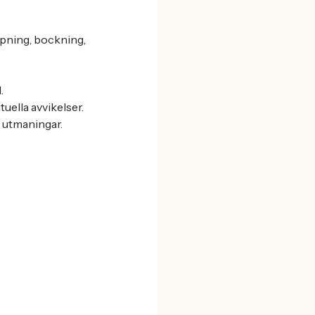
kapning, bockning,
.
ella avvikelser.
 utmaningar.