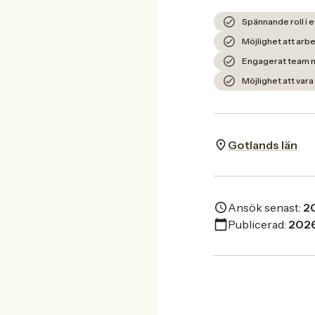
Spännande roll i e
Möjlighet att arb
Engagerat team m
Möjlighet att vara
Gotlands län
Ansök senast:
2
Publicerad:
202