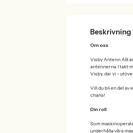
Beskrivning
Om oss
Visby Antenn AB är 
antennerna. I takt 
Visby, där vi - utö
Vill du bli en del a
chans!
Din roll
Som maskinoperatör 
underhålla våra mas