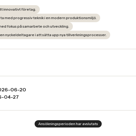
tt innovativt företag.
eta med progressiv teknik i en modern produktionsmiljö.
ed fokus på samarbete och utveckling.
 en nyckeldeltagare i att sätta upp nya tillverkningsprocesser.
026-06-20
6-04-27
Ansökningsperioden har avslutats