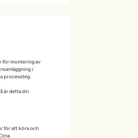
r för montering av
onsanläggning i
da processteg.
å är detta din
 för att köra och
 Dina