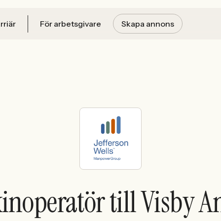
rriär
För arbetsgivare
Skapa annons
noperatör till Visby 