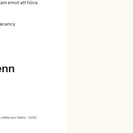
fram emot att höra
acancy.
enn
 Jefferson Wells - SWE.