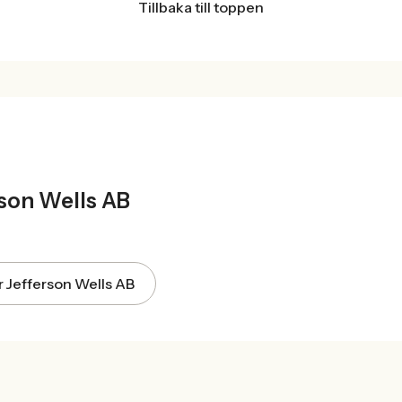
Tillbaka till toppen
T
rson Wells AB
ör Jefferson Wells AB