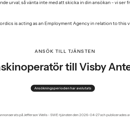
de urval, så vänta inte med att skicka in din ansökan - vi ser 
ics is acting as an Employment Agency in relation to this v
ANSÖK TILL TJÄNSTEN
skinoperatör till Visby Ant
Ansökningsperioden har avslutats
annonserats på Jefferson Wells - SWE-tjänsten den 2026-04-27 och publicerades av