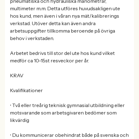
pneumatiska och hydrauliska manometrar,
multimeter m.m. Detta utföres huvudsakligen ute
hos kund, men även i våran nya mät/kalibrerings
verkstad. Utöver detta kan även andra
arbetsuppgifter tillkomma beroende på övriga
behov i verkstaden.
Arbetet bedrivs till stor del ute hos kund vilket
medför ca 10-15st resveckor per år.
KRAV
Kvalifikationer
• Två eller treårig teknisk gymnasial utbildning eller
motsvarande som arbetsgivaren bedömer som
likvärdig
• Du kommunicerar obehindrat både på svenska och