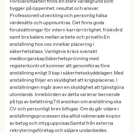
Försvarsmakten finns en stark värdegrund som
bygger på öppenhet, resultat och ansvar.
Professionell utveckling och personlig hälsa
värdesätts och uppmuntras. Det finns goda
förutsättningar för intern karriärrörlighet, friskvård
samt bra balans mellan arbete och privatliv.En
anställning hos oss innebär placering i
säkerhetsklass. Vanligtvis krävs svenskt
medborgarskap.Säkerhetsprövning med
registerkontroll kommer att genomföras före
anställning enligt 3 kap i säkerhetsskyddslagen. Med
anställning följer en skyldighet att krigsplaceras. I
anställningen ingår även en skyldighet att tjänstgöra
utomlands. Innebörden av detta varierar beroende
på typ av befattning.Till ansökan om anställning ska
CV och personligt brev bifogas. Om du går vidare i
anställningsprocessen ska alltid vidimerade kopior
av betyg och intyg uppvisas.Samtal från externa
rekryteringsföretag och säljare undanbedes.