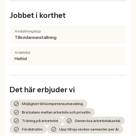
Jobbet i korthet
Anställningstyp
Tillsvidareanstallning
Arbetstid
Heltid
Det här erbjuder vi
Möjlighet till kompetensutveckling.
Bra balans mellan arbetsliv och privatliv.
Träning på arbetstid.
Generösa arbetstidsavtal.
Föräldralön.
Upp till sju veckor semester per år.