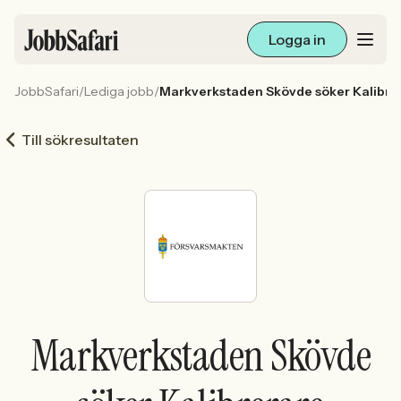
Logga in
JobbSafari
/
Lediga jobb
/
Markverkstaden Skövde söker Kalibre
Lediga jobb
Till sökresultaten
Arbetsliv och karriär
För arbetsgivare
Skapa annons
Sök med AI
Markverkstaden Skövde
Ny här? Skapa konto