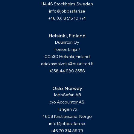
114 46 Stockholm, Sweden
info@jobbsafari.se
+46 (0) 8 515 10 774
Helsinki, Finland
Duunitori Oy
Toinen Linja 7
00530 Helsinki, Finland
asiakaspalvelu@duunitori.fi
+358 44 980 3558
Oslo, Norway
JobbSafari AB
c/o Accountor AS
Tangen 75
4608 Kristiansand, Norge
info@jobbsafari.se
+46 70 314 59 79