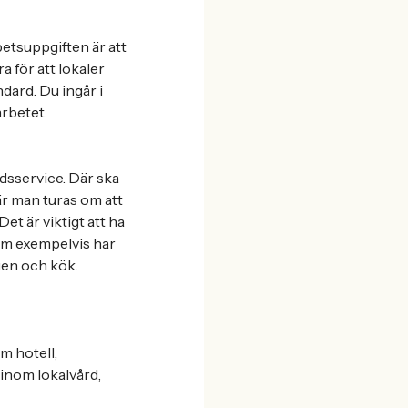
etsuppgiften är att
 för att lokaler
dard. Du ingår i
rbetet.
idsservice. Där ska
är man turas om att
et är viktigt att ha
om exempelvis har
gen och kök.
m hotell,
inom lokalvård,