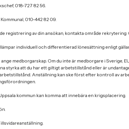
schef, 018-727 82 56.
: Kommunal, 010-442 82 09.
nde registrering av din ansökan, kontakta område rekrytering: 
ämpar individuell och differentierad lönesättning enligt gälla
u ange medborgarskap. Om du inte är medborgare i Sverige, EU
 styrka att du har ett giltigt arbetstillstånd eller är undantag
arbetstillstånd. Anställning kan ske först efter kontroll av arbet
ingsförordningen.
 Uppsala kommun kan komma att innebära en krigsplacering.
ön.
llsvidareanställning.