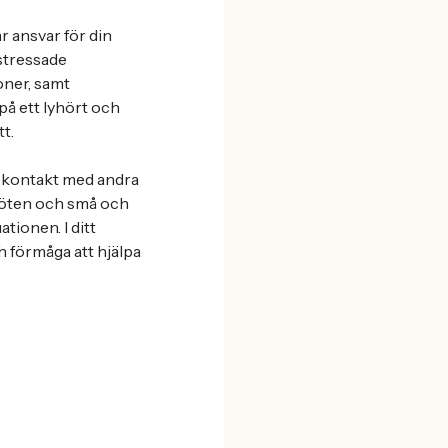
ar ansvar för din
 stressade
ioner, samt
på ett lyhört och
t.
pa kontakt med andra
 möten och små och
tionen. I ditt
h förmåga att hjälpa