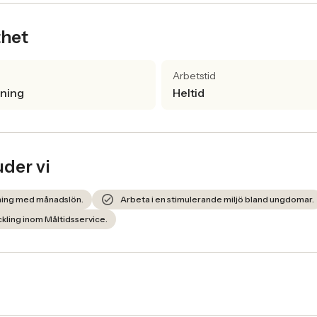
thet
Arbetstid
lning
Heltid
uder vi
lning med månadslön.
Arbeta i en stimulerande miljö bland ungdomar.
eckling inom Måltidsservice.