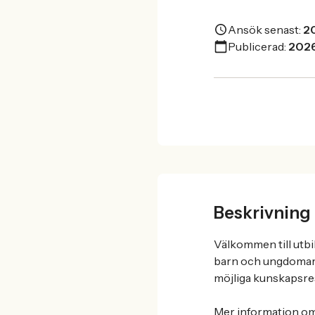
Ansök senast:
2
Publicerad:
2026
Beskrivning
Välkommen till utbi
barn och ungdomar m
möjliga kunskapsres
Mer information om 