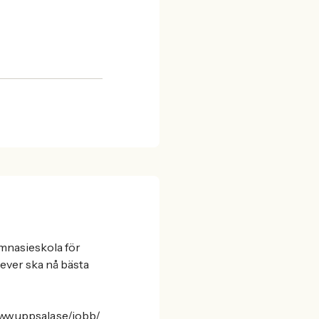
ymnasieskola för
lever ska nå bästa
www.uppsala.se/jobb/