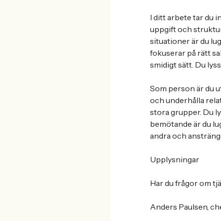
I ditt arbete tar du 
uppgift och struktur
situationer är du lug
fokuserar på rätt sa
smidigt sätt. Du lys
Som person är du utå
och underhålla rela
stora grupper. Du ly
bemötande är du lug
andra och anstränger
Upplysningar
Har du frågor om tj
Anders Paulsen, che