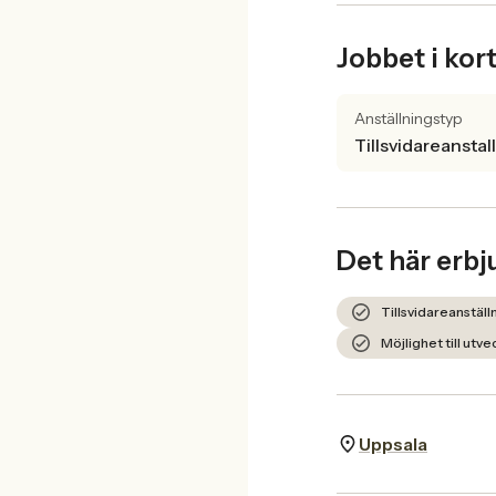
Jobbet i kor
Anställningstyp
Tillsvidareanstal
Det här erbj
Tillsvidareanstäl
Möjlighet till utv
Uppsala