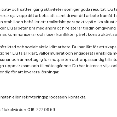
initiativ och sätter igång aktiviteter som ger goda resultat. Du t
erar själv upp ditt arbetssätt, samt driver ditt arbete framåt. I
n, stabil och behåller ett realistiskt perspektiv på olika situat
ker. Du arbetar bra med andra och relaterar till din omgivning 
snar, kommunicerar och löser konflikter på ett konstruktivt sät
triktad och socialt aktiv i ditt arbete. Du har lätt för att ska
tioner. Du talar klart, välformulerat och engagerat i enskilda
ssnar och är mottaglig för motparten och anpassar dig till situa
n, uppmärksam och tillmötesgående. Du har intresse, vilja oc
 dig för att leverera lösningar.
änsten eller rekryteringsprocessen, kontakta:
f lokalvården, 018-727 99 59.