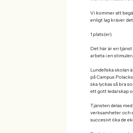
Vi kommer att begär
enligt lag kräver d
1 plats(er).
Det här är en tjäns
arbeta i en stimul
Lundellska skolan ä
på Campus Polacksba
ska lyckas så bra s
ett gott ledarskap o
Tjänsten delas med
verksamheter och stä
succesivt öka de ek