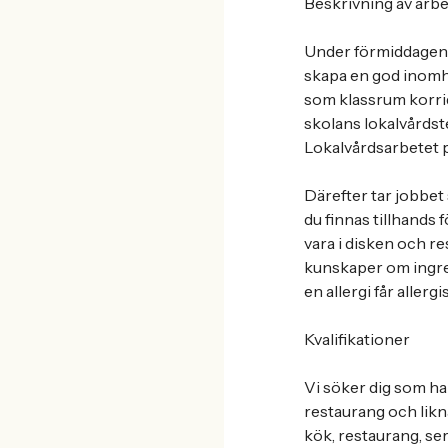
Beskrivning av arb
Under förmiddagen m
skapa en god inomhu
som klassrum korrid
skolans lokalvårdst
Lokalvårdsarbetet på
Därefter tar jobbet
du finnas tillhands
vara i disken och re
kunskaper om ingre
en allergi får alle
Kvalifikationer
Vi söker dig som ha
restaurang och likn
kök, restaurang, s