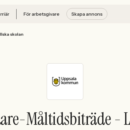
rriär
För arbetsgivare
Skapa annons
llska skolan
are-Måltidsbiträde - 