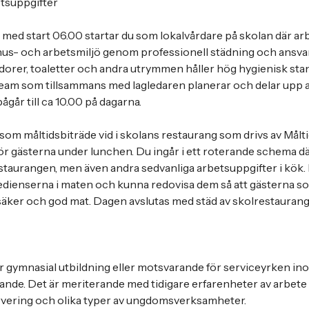
etsuppgifter
ed start 06.00 startar du som lokalvårdare på skolan där arb
s- och arbetsmiljö genom professionell städning och ansvara
orer, toaletter och andra utrymmen håller hög hygienisk stan
eam som tillsammans med lagledaren planerar och delar upp a
går till ca 10.00 på dagarna.
 som måltidsbiträde vid i skolans restaurang som drivs av Målt
 för gästerna under lunchen. Du ingår i ett roterande schema d
staurangen, men även andra sedvanliga arbetsuppgifter i kök. D
dienserna i maten och kunna redovisa dem så att gästerna s
rgisäker och god mat. Dagen avslutas med städ av skolrestauran
r gymnasial utbildning eller motsvarande för serviceyrken ino
ande. Det är meriterande med tidigare erfarenheter av arbete 
ervering och olika typer av ungdomsverksamheter.