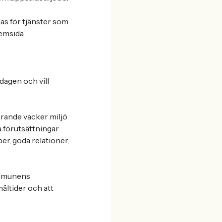
as för tjänster som
emsida.
dagen och vill
erande vacker miljö
a förutsättningar
er, goda relationer,
ommunens
måltider och att