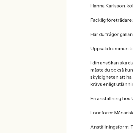
Hanna Karlsson, kök
Facklig företrädare
Har du frågor gälla
Uppsala kommun till
I din ansökan ska d
måste du också kunna
skyldigheten att ha 
krävs enligt utlänn
En anställning hos
Löneform: Månadsl
Anställningsform: Ti