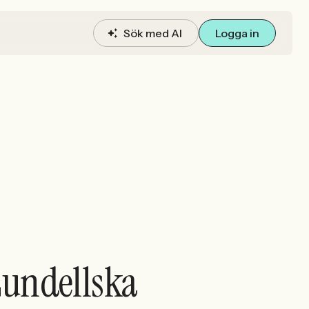
Sök med AI
Logga in
Lundellska