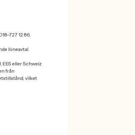
018-727 12 86.
nde löneavtal.
, EES eller Schweiz
en från
stillstånd, vilket