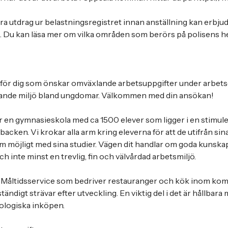
a utdrag ur belastningsregistret innan anställning kan erbjud
et. Du kan läsa mer om vilka områden som berörs på polisens h
t för dig som önskar omväxlande arbetsuppgifter under arbets
erande miljö bland ungdomar. Välkommen med din ansökan!
r en gymnasieskola med ca 1500 elever som ligger i en stimul
cken. Vi krokar alla arm kring eleverna för att de utifrån sin
om möjligt med sina studier. Vägen dit handlar om goda kunskap
ch inte minst en trevlig, fin och välvårdad arbetsmiljö.
 Måltidsservice som bedriver restauranger och kök inom k
ndigt strävar efter utveckling. En viktig del i det är hållbara 
ologiska inköpen.