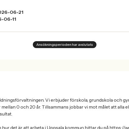
026-06-21
-06-11
Ansökningsperioden har avslutats
ldningsförvaltningen. Vi erbjuder förskola, grundskola och g
ellan 0 och 20 år. Tillsammans jobbar vi mot målet att alla e
ultat.
hur det är att arbeta i Uppsala kommun hittar du på https://