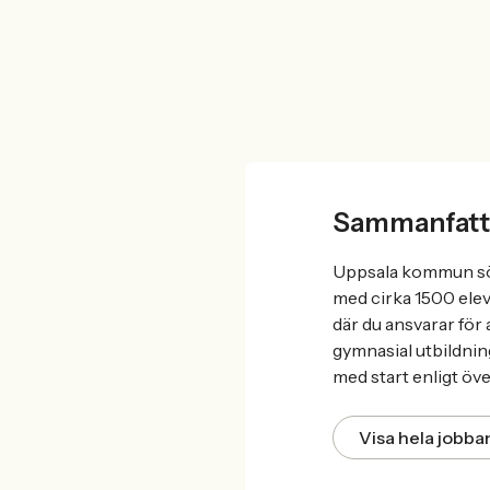
Sammanfatt
Uppsala kommun söke
med cirka 1500 elev
där du ansvarar för 
gymnasial utbildnin
med start enligt ö
Visa hela jobb