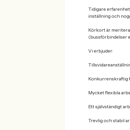
Tidigare erfarenhet 
inställning och no
Körkort är meriteran
(bussförbindelser e
Vi erbjuder:
Tillsvidareanställn
Konkurrenskraftig 
Mycket flexibla arbe
Ett självständigt arb
Trevlig och stabil a