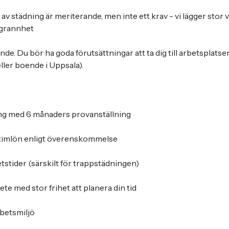
av städning är meriterande, men inte ett krav - vi lägger stor vi
ggrannhet
de. Du bör ha goda förutsättningar att ta dig till arbetsplatse
ller boende i Uppsala).
ing med 6 månaders provanställning
timlön enligt överenskommelse
tstider (särskilt för trappstädningen)
ete med stor frihet att planera din tid
rbetsmiljö