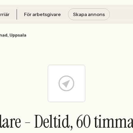
rriär
För arbetsgivare
Skapa annons
nad, Uppsala
are - Deltid, 60 tim