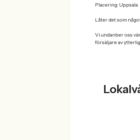
Placering: Uppsala
Låter det som någo
Vi undanber oss vä
försäljare av ytterl
Lokalv