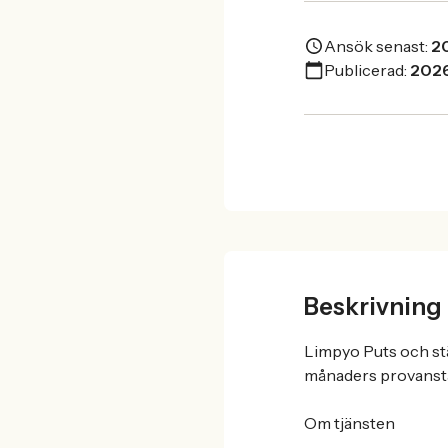
Ansök senast:
2
Publicerad:
202
Beskrivning
Limpyo Puts och stä
månaders provanstä
Om tjänsten