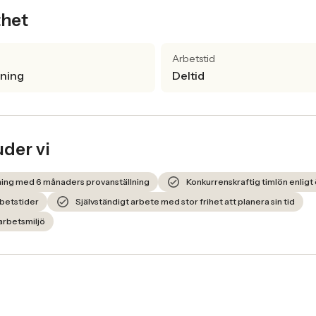
thet
Arbetstid
lning
Deltid
uder vi
lning med 6 månaders provanställning
Konkurrenskraftig timlön enli
rbetstider
Självständigt arbete med stor frihet att planera sin tid
 arbetsmiljö