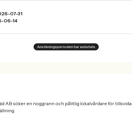
026-07-31
6-06-14
Ansökningsperioden har avslutats
d AB söker en noggrann och pålitlig lokalvårdare för tillsvid
llning.