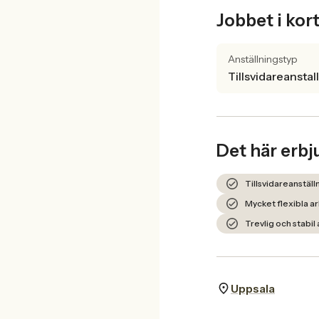
Jobbet i kor
Anställningstyp
Tillsvidareanstal
Det här erbj
Tillsvidareanstäl
Mycket flexibla a
Trevlig och stabil
Uppsala