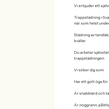
Vi erbjuder ett själ
Trappstädning i Sva
när som helst under 
Städning av tandläk
kvällar.
Du arbetar självständ
trappstädningen.
Vi söker dig som:
Har ett gott öga för 
Är snabblärd och tar
Är noggrann, pålitli