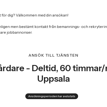
t för dig? Välkommen med din ansökan!
nligen men bestämt kontakt från bemannings- och rekryteri
igare jobbannonser.
ANSÖK TILL TJÄNSTEN
årdare - Deltid, 60 timmar
Uppsala
Ansökningsperioden har avslutats