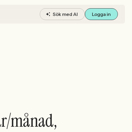
Sök med AI
Logga in
mar/månad,