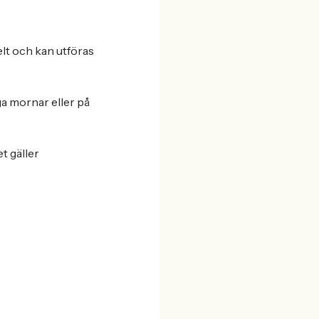
lt och kan utföras
ga mornar eller på
et gäller