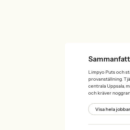
Sammanfatt
Limpyo Puts och stä
provanställning. Tj
centrala Uppsala, me
och kräver noggrann
Visa hela jobb