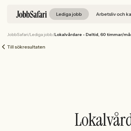
Lediga jobb
Arbetsliv och ka
JobbSafari
/
Lediga jobb
/
Lokalvårdare - Deltid, 60 timmar/må
Till sökresultaten
Lokalvård