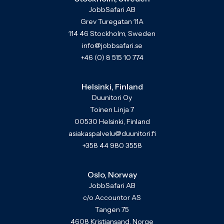
JobbSafari AB
Grev Turegatan 11A
114 46 Stockholm, Sweden
info@jobbsafari.se
+46 (0) 8 515 10 774
Helsinki, Finland
Duunitori Oy
Toinen Linja 7
00530 Helsinki, Finland
asiakaspalvelu@duunitori.fi
+358 44 980 3558
Oslo, Norway
JobbSafari AB
c/o Accountor AS
Tangen 75
4608 Kristiansand, Norge