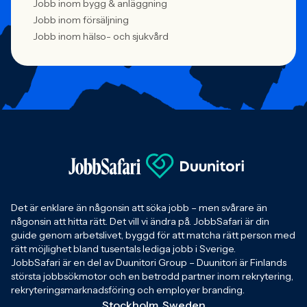
Jobb inom bygg & anläggning
Jobb inom försäljning
Jobb inom hälso- och sjukvård
Det är enklare än någonsin att söka jobb – men svårare än
någonsin att hitta rätt. Det vill vi ändra på. JobbSafari är din
guide genom arbetslivet, byggd för att matcha rätt person med
rätt möjlighet bland tusentals lediga jobb i Sverige.
JobbSafari är en del av Duunitori Group – Duunitori är Finlands
största jobbsökmotor och en betrodd partner inom rekrytering,
rekryteringsmarknadsföring och employer branding.
Stockholm, Sweden