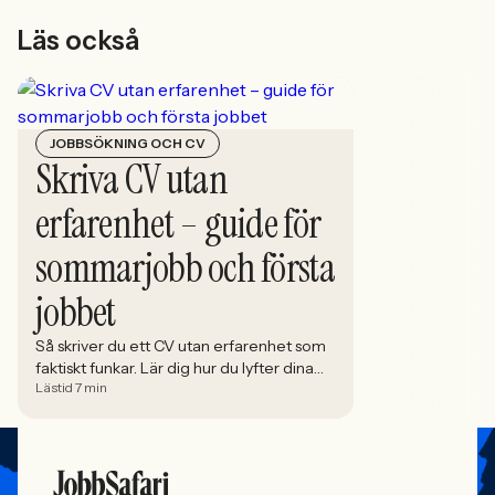
Läs också
JOBBSÖKNING OCH CV
Skriva CV utan
erfarenhet – guide för
sommarjobb och första
jobbet
Så skriver du ett CV utan erfarenhet som
faktiskt funkar. Lär dig hur du lyfter dina
Lästid 7 min
styrkor, strukturerar rätt och omvandlar
fritid till relevant kompetens.