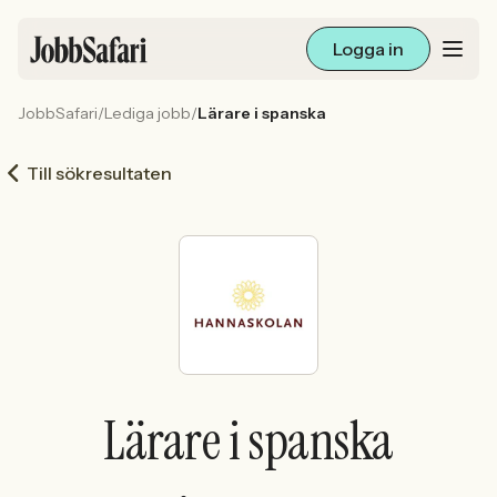
Logga in
JobbSafari
/
Lediga jobb
/
Lärare i spanska
Lediga jobb
Till sökresultaten
Arbetsliv och karriär
För arbetsgivare
Skapa annons
Sök med AI
Lärare i spanska
Ny här? Skapa konto