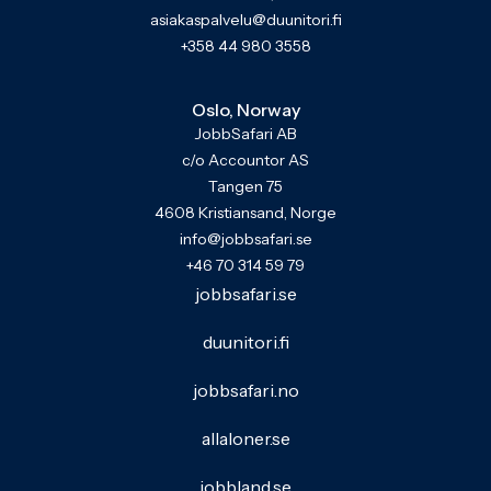
asiakaspalvelu@duunitori.fi
+358 44 980 3558
Oslo, Norway
JobbSafari AB
c/o Accountor AS
Tangen 75
4608 Kristiansand, Norge
info@jobbsafari.se
+46 70 314 59 79
jobbsafari.se
duunitori.fi
jobbsafari.no
allaloner.se
jobbland.se