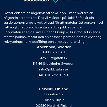
Det är enklare än någonsin att söka jobb – men svårare än
någonsin att hitta rätt. Det vill vi ändra på. JobbSafari är din
guide genom arbetslivet, byggd för att matcha rätt person med
rätt möjlighet bland tusentals lediga jobb i Sverige.
JobbSafari är en del av Duunitori Group – Duunitori är Finlands
största jobbsökmotor och en betrodd partner inom rekrytering,
rekryteringsmarknadsföring och employer branding.
Stockholm, Sweden
JobbSafari AB
Grev Turegatan 11A
114 46 Stockholm, Sweden
info@jobbsafari.se
+46 (0) 8 515 10 774
Helsinki, Finland
Duunitori Oy
Toinen Linja 7
00530 Helsinki, Finland