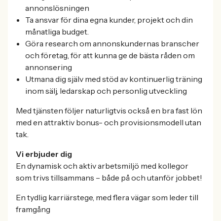
annonslösningen
Ta ansvar för dina egna kunder, projekt och din
månatliga budget.
Göra research om annonskundernas branscher
och företag, för att kunna ge de bästa råden om
annonsering
Utmana dig själv med stöd av kontinuerlig träning
inom sälj, ledarskap och personlig utveckling
Med tjänsten följer naturligtvis också en bra fast lön
med en attraktiv bonus- och provisionsmodell utan
tak.
Vi erbjuder dig
En dynamisk och aktiv arbetsmiljö med kollegor
som trivs tillsammans – både på och utanför jobbet!
En tydlig karriärstege, med flera vägar som leder till
framgång