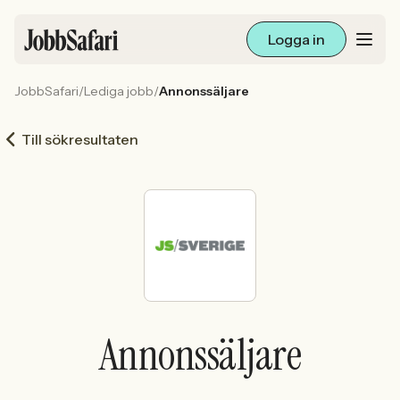
Logga in
JobbSafari
/
Lediga jobb
/
Annonssäljare
Lediga jobb
Till sökresultaten
Arbetsliv och karriär
För arbetsgivare
Skapa annons
Sök med AI
Annonssäljare
Ny här? Skapa konto