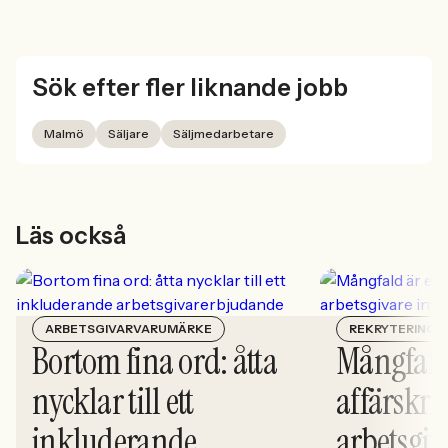
Sök efter fler liknande jobb
Malmö
Säljare
Säljmedarbetare
Läs också
ARBETSGIVARVARUMÄRKE
REKRYTERING
Bortom fina ord: åtta
Mångfald
nycklar till ett
affärskrit
inkluderande
arbetsgiv