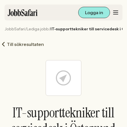
Logga in
JobbSafari
/
Lediga jobb
/
IT-supporttekniker till servicedesk i Ö
Lediga jobb
Till sökresultaten
Arbetsliv och karriär
För arbetsgivare
Skapa annons
Sök med AI
IT-supporttekniker till
Ny här? Skapa konto