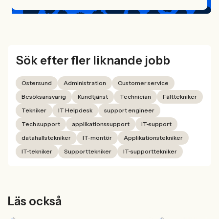
Sök efter fler liknande jobb
Östersund
Administration
Customer service
Besöksansvarig
Kundtjänst
Technician
Fälttekniker
Tekniker
IT Helpdesk
support engineer
Tech support
applikationssupport
IT-support
datahallstekniker
IT-montör
Applikationstekniker
IT-tekniker
Supporttekniker
IT-supporttekniker
Läs också