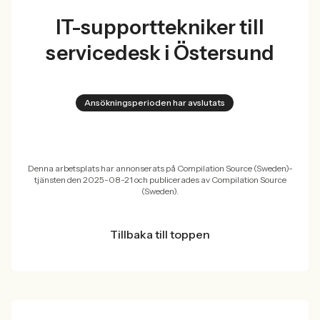
IT-supporttekniker till
servicedesk i Östersund
Ansökningsperioden har avslutats
Denna arbetsplats har annonserats på Compilation Source (Sweden)-
tjänsten den 2025-08-21 och publicerades av Compilation Source
(Sweden).
Tillbaka till toppen