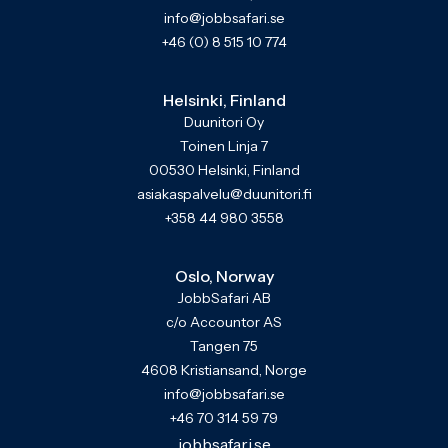
info@jobbsafari.se
+46 (0) 8 515 10 774
Helsinki, Finland
Duunitori Oy
Toinen Linja 7
00530 Helsinki, Finland
asiakaspalvelu@duunitori.fi
+358 44 980 3558
Oslo, Norway
JobbSafari AB
c/o Accountor AS
Tangen 75
4608 Kristiansand, Norge
info@jobbsafari.se
+46 70 314 59 79
jobbsafari.se