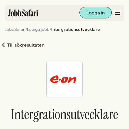
Logga in
JobbSafari
/
Lediga jobb
/
Intergrationsutvecklare
Lediga jobb
Till sökresultaten
Arbetsliv och karriär
För arbetsgivare
Skapa annons
Sök med AI
Intergrationsutvecklare
Ny här? Skapa konto