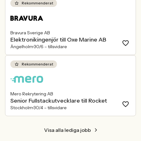
behöver kunna visa vad det betyder i
Rekommenderat
praktiken.
Bravura Sverige AB
Elektronikingenjör till Oxe Marine AB
Ängelholm
30/6 –
tillsvidare
Rekommenderat
Mero Rekrytering AB
Senior Fullstackutvecklare till Rocket
Stockholm
30/4 –
tillsvidare
Visa alla lediga jobb