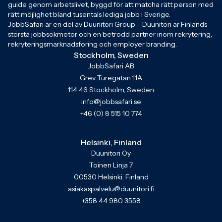
guide genom arbetslivet, byggd för att matcha rätt person med
rätt möjlighet bland tusentals lediga jobb i Sverige.
JobbSafari är en del av Duunitori Group – Duunitori är Finlands
största jobbsökmotor och en betrodd partner inom rekrytering,
rekryteringsmarknadsföring och employer branding.
Stockholm, Sweden
JobbSafari AB
Grev Turegatan 11A
114 46 Stockholm, Sweden
info@jobbsafari.se
+46 (0) 8 515 10 774
Helsinki, Finland
Duunitori Oy
Toinen Linja 7
00530 Helsinki, Finland
asiakaspalvelu@duunitori.fi
+358 44 980 3558