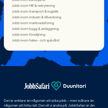
Jobb inom HR & rekrytering
Jobb inom transport & logistik
Jobb inom industri & tillverkning
Jobb inom marknadsföring
Jobb inom bygg & anläggning
Jobb inom försäljning
Jobb inom hälso- och sjukvård
Det är enklare än någonsin att söka jobb – men svårare än
någonsin att hitta rätt. Det vill vi ändra på. JobbSafari är din