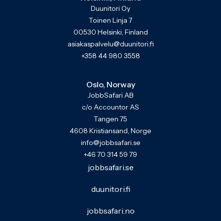
Duunitori Oy
Toinen Linja 7
00530 Helsinki, Finland
asiakaspalvelu@duunitori.fi
+358 44 980 3558
Oslo, Norway
JobbSafari AB
c/o Accountor AS
Tangen 75
4608 Kristiansand, Norge
info@jobbsafari.se
+46 70 314 59 79
jobbsafari.se
duunitori.fi
jobbsafari.no