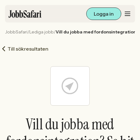
Logga in
JobbSafari
/
Lediga jobb
/
Vill du jobba med fordonsintegration? 
Lediga jobb
Till sökresultaten
Arbetsliv och karriär
För arbetsgivare
Skapa annons
Sök med AI
Vill du jobba med
Ny här? Skapa konto