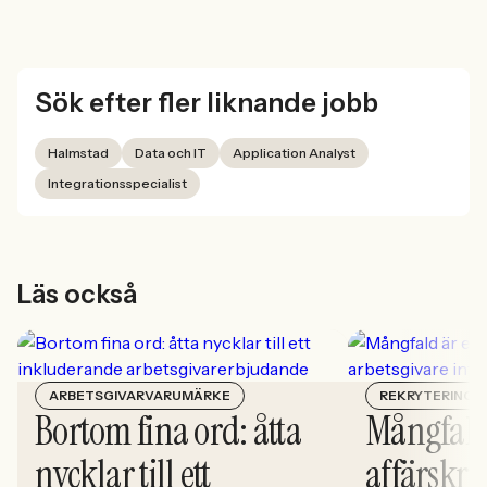
Sök efter fler liknande jobb
Halmstad
Data och IT
Application Analyst
Integrationsspecialist
Läs också
ARBETSGIVARVARUMÄRKE
REKRYTERING
Bortom fina ord: åtta
Mångfald
nycklar till ett
affärskrit