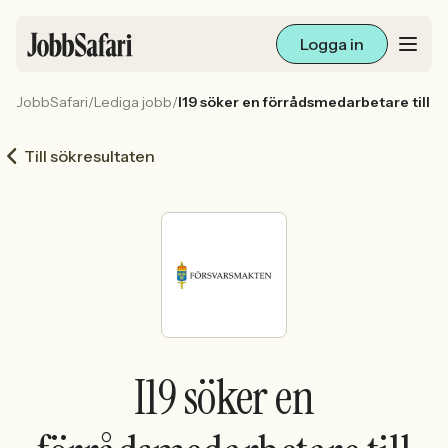
Logga in
JobbSafari
/
Lediga jobb
/
I19 söker en förrådsmedarbetare till 
Lediga jobb
Till sökresultaten
Arbetsliv och karriär
För arbetsgivare
Skapa annons
Sök med AI
I19 söker en
Ny här? Skapa konto