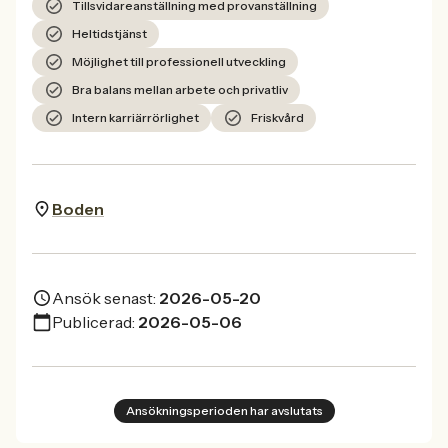
Tillsvidareanställning med provanställning
Heltidstjänst
Möjlighet till professionell utveckling
Bra balans mellan arbete och privatliv
Intern karriärrörlighet
Friskvård
Boden
Ansök senast:
2026-05-20
Publicerad:
2026-05-06
Ansökningsperioden har avslutats