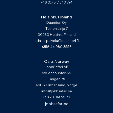
+46 (0) 8 515 10 774
Helsinki, Finland
Duunitori Oy
Toinen Linja 7
00530 Helsinki, Finland
asiakaspalvelu@duunitori.fi
+358 44 980 3558
Oslo, Norway
JobbSafari AB
c/o Accountor AS
Tangen 75
4608 Kristiansand, Norge
info@jobbsafari.se
+46 70 314 59 79
jobbsafari.se