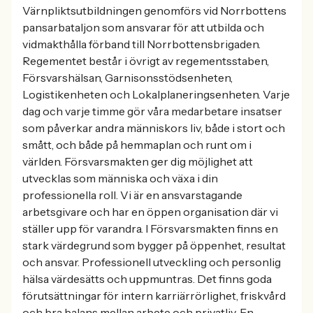
Värnpliktsutbildningen genomförs vid Norrbottens
pansarbataljon som ansvarar för att utbilda och
vidmakthålla förband till Norrbottensbrigaden.
Regementet består i övrigt av regementsstaben,
Försvarshälsan, Garnisonsstödsenheten,
Logistikenheten och Lokalplaneringsenheten. Varje
dag och varje timme gör våra medarbetare insatser
som påverkar andra människors liv, både i stort och
smått, och både på hemmaplan och runt om i
världen. Försvarsmakten ger dig möjlighet att
utvecklas som människa och växa i din
professionella roll. Vi är en ansvarstagande
arbetsgivare och har en öppen organisation där vi
ställer upp för varandra. I Försvarsmakten finns en
stark värdegrund som bygger på öppenhet, resultat
och ansvar. Professionell utveckling och personlig
hälsa värdesätts och uppmuntras. Det finns goda
förutsättningar för intern karriärrörlighet, friskvård
och bra balans mellan arbete och privatliv. En