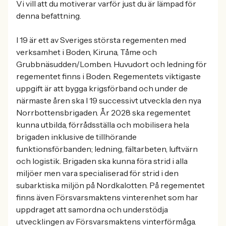
Vi vill att du motiverar varför just du är lämpad för
denna befattning.
I 19 är ett av Sveriges största regementen med
verksamhet i Boden, Kiruna, Tåme och
Grubbnäsudden/Lomben. Huvudort och ledning för
regementet finns i Boden. Regementets viktigaste
uppgift är att bygga krigsförband och under de
närmaste åren ska I 19 successivt utveckla den nya
Norrbottensbrigaden. År 2028 ska regementet
kunna utbilda, förrådsställa och mobilisera hela
brigaden inklusive de tillhörande
funktionsförbanden; ledning, fältarbeten, luftvärn
och logistik. Brigaden ska kunna föra strid i alla
miljöer men vara specialiserad för strid i den
subarktiska miljön på Nordkalotten. På regementet
finns även Försvarsmaktens vinterenhet som har
uppdraget att samordna och understödja
utvecklingen av Försvarsmaktens vinterförmåga.