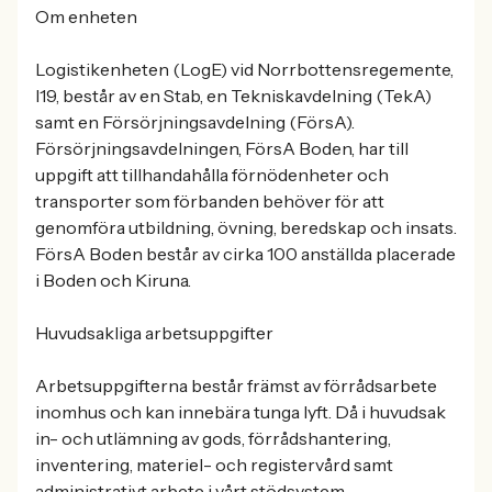
Om enheten
Logistikenheten (LogE) vid Norrbottensregemente,
I19, består av en Stab, en Tekniskavdelning (TekA)
samt en Försörjningsavdelning (FörsA).
Försörjningsavdelningen, FörsA Boden, har till
uppgift att tillhandahålla förnödenheter och
transporter som förbanden behöver för att
genomföra utbildning, övning, beredskap och insats.
FörsA Boden består av cirka 100 anställda placerade
i Boden och Kiruna.
Huvudsakliga arbetsuppgifter
Arbetsuppgifterna består främst av förrådsarbete
inomhus och kan innebära tunga lyft. Då i huvudsak
in- och utlämning av gods, förrådshantering,
inventering, materiel- och registervård samt
administrativt arbete i vårt stödsystem.