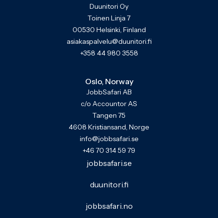
Duunitori Oy
Toinen Linja 7
00530 Helsinki, Finland
asiakaspalvelu@duunitori.fi
+358 44 980 3558
Oslo, Norway
JobbSafari AB
c/o Accountor AS
Tangen 75
4608 Kristiansand, Norge
info@jobbsafari.se
+46 70 314 59 79
jobbsafari.se
duunitori.fi
jobbsafari.no