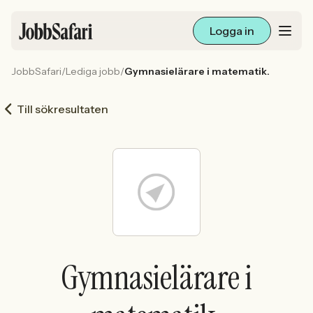
Logga in
JobbSafari
/
Lediga jobb
/
Gymnasielärare i matematik.
Lediga jobb
Till sökresultaten
Arbetsliv och karriär
För arbetsgivare
Skapa annons
Sök med AI
Gymnasielärare i
Ny här? Skapa konto