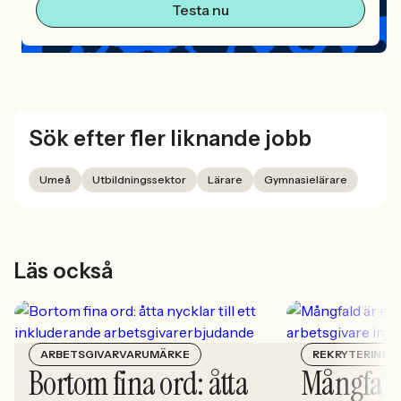
Testa nu
Sök efter fler liknande jobb
Umeå
Utbildningssektor
Lärare
Gymnasielärare
Läs också
ARBETSGIVARVARUMÄRKE
REKRYTERING
Bortom fina ord: åtta
Mångfald