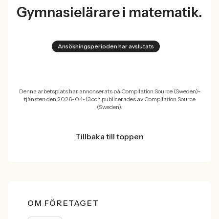
Gymnasielärare i matematik.
Ansökningsperioden har avslutats
Denna arbetsplats har annonserats på Compilation Source (Sweden)-
tjänsten den 2026-04-13 och publicerades av Compilation Source
(Sweden).
Tillbaka till toppen
OM FÖRETAGET