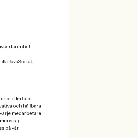
livserfarenhet
lla JavaScript,
et i flertalet
vativa och hållbara
är varje medarbetare
emenskap,
ss på vår