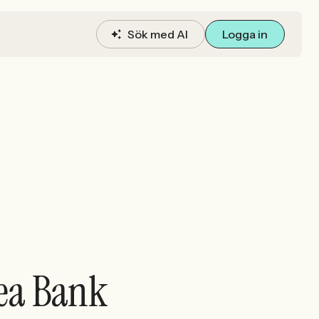
Sök med AI
Logga in
vea Bank