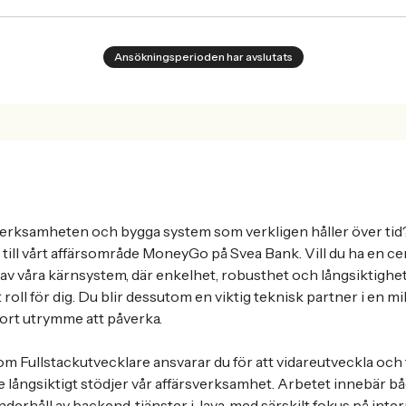
Ansökningsperioden har avslutats
 verksamheten och bygga system som verkligen håller över tid
till vårt affärsområde MoneyGo på Svea Bank. Vill du ha en cent
av våra kärnsystem, där enkelhet, robusthet och långsiktighet
t roll för dig. Du blir dessutom en viktig teknisk partner i en m
ort utrymme att påverka.
om Fullstackutvecklare ansvarar du för att vidareutveckla och 
e långsiktigt stödjer vår affärsverksamhet. Arbetet innebär b
derhåll av backend‑tjänster i Java, med särskilt fokus på inter