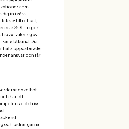
likationer som
dig in i våra
krav till robust,
ptimerar SQL‑frågor
och övervakning av
erkar slutkund. Du
r hålls uppdaterade.
under ansvar och får
 värderar enkelhet
 och har ett
kompetens och trivs i
od
backend,
g och bidrar gärna