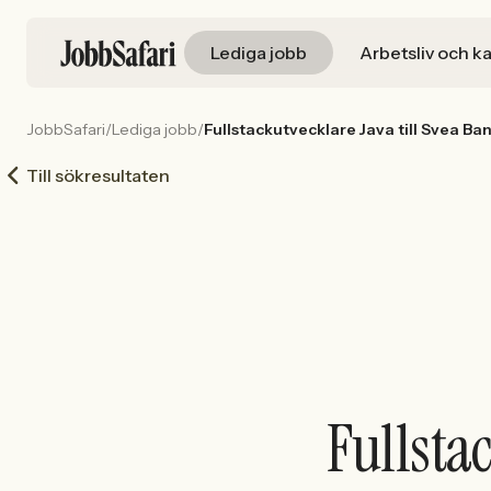
Lediga jobb
Arbetsliv och ka
JobbSafari
/
Lediga jobb
/
Fullstackutvecklare Java till Svea Ba
Till sökresultaten
Fullsta