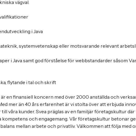
niska vägval.
alifikationer
ndutveckling i Java
tateknik, systemvetenskap eller motsvarande relevant arbets
er i Java samt god förståelse för webbstandarder såsom Vani
, flytande i tal och skrift
r en finansiell koncern med över 2000 anställda och verksamh
ed mer än 40 års erfarenhet är vi stolta över att erbjuda inno
r till våra kunder. Svea präglas av en familjär företagskultur d
ka kompetens och engagemang. Vår företagskultur betonar g
 balans mellan arbete och privatliv. Välkommen att följa med o