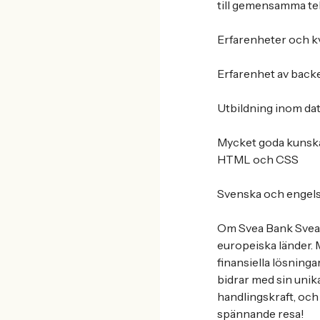
till gemensamma tek
Erfarenheter och kv
Erfarenhet av backe
Utbildning inom da
Mycket goda kunskap
HTML och CSS
Svenska och engelska
Om Svea Bank Svea ä
europeiska länder. M
finansiella lösninga
bidrar med sin uni
handlingskraft, och
spännande resa!