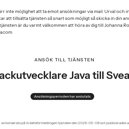
r inte möjlighet att ta emot ansökningar via mail. Urval och i
r att tillsätta tjänsten så snart som möjligt så skicka in din a
 tjänsten är du varmt välkommen att höra av dig till Johanna R
a.com.
ANSÖK TILL TJÄNSTEN
tackutvecklare Java till Sve
Ansökningsperioden har avslutats
r annonserats på Arbetsförmedlingen-tjänsten den 2026-05-08 och publicerades a