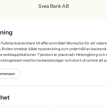
Svea Bank AB
ning
Fullstackutvecklare till affärsområdet MoneyGo för att vidar
. Rollen innebär både nyutveckling och underhåll av backend-
na webbapplikationer. Tjänsten är placerad i Helsingborg och 
tvecklingsteam med korta beslutsvägar och stort utrymme att p
annonsen
thet