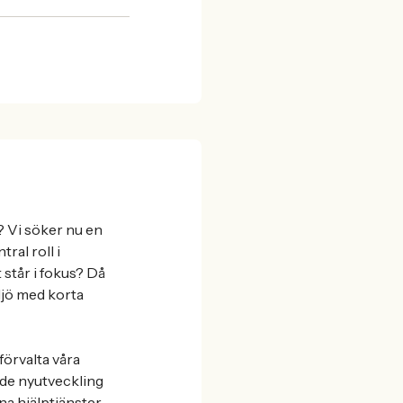
? Vi söker nu en
ral roll i
 står i fokus? Då
iljö med korta
förvalta våra
åde nyutveckling
na hjälptjänster