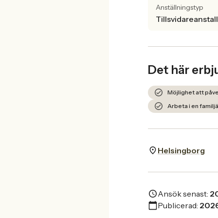
Anställningstyp
Tillsvidareanstal
Det här erbj
Möjlighet att påve
Arbeta i en famil
Helsingborg
Ansök senast:
2
Publicerad:
202