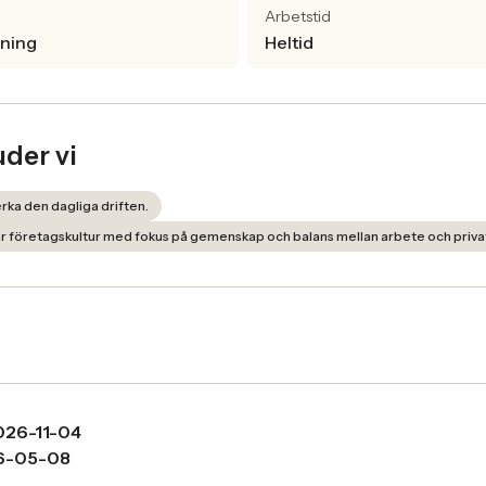
Arbetstid
lning
Heltid
uder vi
rka den dagliga driften.
jär företagskultur med fokus på gemenskap och balans mellan arbete och privat
026-11-04
6-05-08