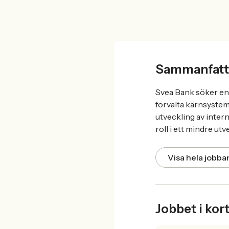
Sammanfatt
Svea Bank söker en 
förvalta kärnsystem
utveckling av inter
roll i ett mindre u
Visa hela jobb
Jobbet i kor