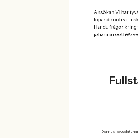
Ansökan Vi har tyvär
löpande och vi önska
Har du frågor kring
johanna.rooth@sve
Fulls
Denna arbetsplats ha