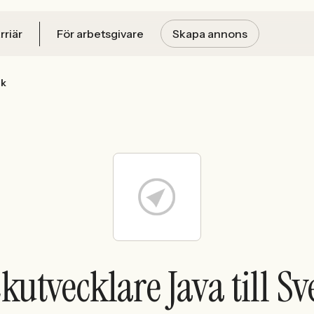
rriär
För arbetsgivare
Skapa annons
nk
ckutvecklare Java till S