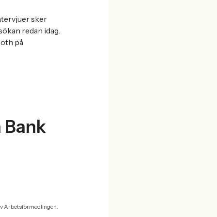
ntervjuer sker
nsökan redan idag.
ooth på
a Bank
v Arbetsförmedlingen.