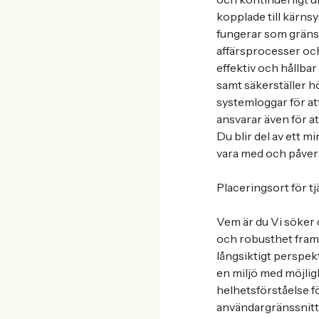
kopplade till kärn
fungerar som gränssn
affärsprocesser oc
effektiv och hållba
samt säkerställer h
systemloggar för att
ansvarar även för a
Du blir del av ett m
vara med och påverk
Placeringsort för tj
Vem är du Vi söker 
och robusthet framf
långsiktigt perspekt
en miljö med möjlig
helhetsförståelse f
användargränssnitt