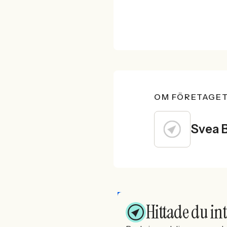
OM FÖRETAGE
Svea 
Hittade du int