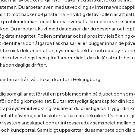
systemen. Du arbetar även med utveckling av interna webbapp
itt mot backend‑tjänsterna. En viktig del av rollen är att sätta 
h problemdomän för att kunna översätta komplexa verksamhets
r kod. Du arbetar aktivt med databaser, där du designar och o
ög dataintegritet. Rollen omfattar också proaktiv felsökning 
 identifiera och åtgärda flaskhalsar eller buggar innan de påv
tt teknisk dokumentation, systemarkitektur och deploy‑rutine
indre utvecklingsteam på affärsområdet, där du får stor frihet 
a den dagliga driften.
änsten är från vårt lokala kontor i Helsingborg.
dig som gillar att förstå en problemdomän på djupet och som
ör onödig komplexitet. Du tar ett tydligt ägarskap för din kod
iv på systemutveckling. Vidare är du prestigelös, trygg i din 
het att påverka, där besluten fattas nära tekniken. Du har en g
ör systemlandskapet och är intresserad av samspelet mellan 
 och kundportal. Samtidigt uppskattar du samarbete och dialo