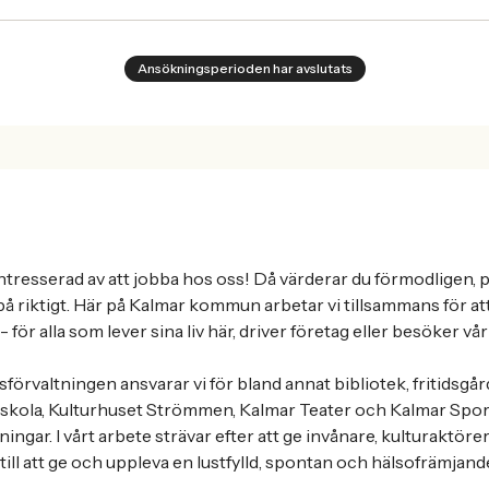
Ansökningsperioden har avslutats
 intresserad av att jobba hos oss! Då värderar du förmodligen, p
på riktigt. Här på Kalmar kommun arbetar vi tillsammans för at
 för alla som lever sina liv här, driver företag eller besöker v
dsförvaltningen ansvarar vi för bland annat bibliotek, fritids
rskola, Kulturhuset Strömmen, Kalmar Teater och Kalmar Spor
ingar. I vårt arbete strävar efter att ge invånare, kulturaktöre
till att ge och uppleva en lustfylld, spontan och hälsofrämjande 