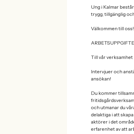
Ung i Kalmar består
trygg, tillgänglig o
Välkommen till oss!
ARBETSUPPGIFT
Till vår verksamhet 
Intervjuer och anst
ansökan!
Du kommer tillsamm
fritidsgårdsverksam
och utmanar du våra
delaktiga i att skap
aktörer i det områd
erfarenhet av att ar