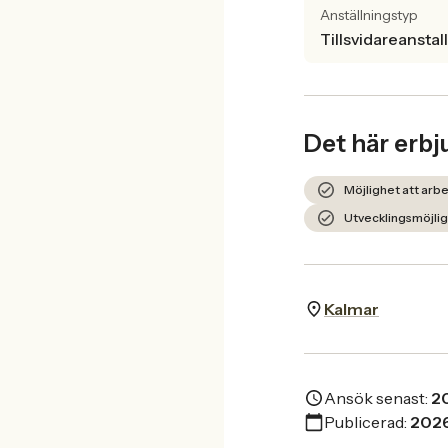
Anställningstyp
Tillsvidareanstal
Det här erbj
Möjlighet att arbe
Utvecklingsmöjlig
Kalmar
Ansök senast:
2
Publicerad:
202