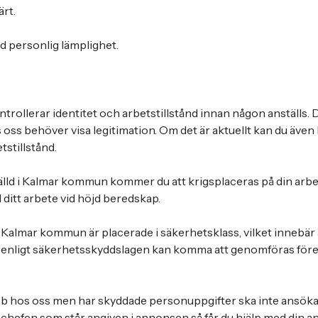
rt.
vid personlig lämplighet.
ollerar identitet och arbetstillstånd innan någon anställs. D
oss behöver visa legitimation. Om det är aktuellt kan du även 
tstillstånd.
älld i Kalmar kommun kommer du att krigsplaceras på din arb
 ditt arbete vid höjd beredskap.
 Kalmar kommun är placerade i säkerhetsklass, vilket innebär 
enligt säkerhetsskyddslagen kan komma att genomföras före
bb hos oss men har skyddade personuppgifter ska inte ansöka 
chefen som står angiven i annonsen så får du hjälp med din a