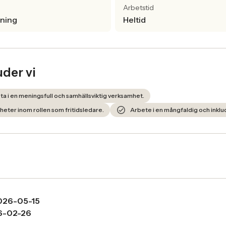
Arbetstid
lning
Heltid
uder vi
ta i en meningsfull och samhällsviktig verksamhet.
heter inom rollen som fritidsledare.
Arbete i en mångfaldig och inklu
026-05-15
6-02-26