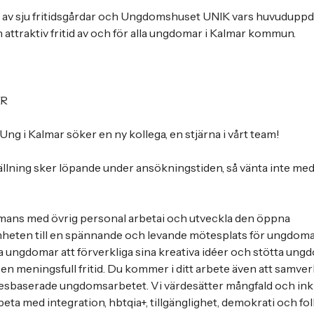
 av sju fritidsgårdar och Ungdomshuset UNIK vars huvuduppdr
ch attraktiv fritid av och för alla ungdomar i Kalmar kommun.
ER
Ung i Kalmar söker en ny kollega, en stjärna i vårt team!
ällning sker löpande under ansökningstiden, så vänta inte med 
ans med övrig personal arbetai och utveckla den öppna
heten till en spännande och levande mötesplats för ungdomar.
 ungdomar att förverkliga sina kreativa idéer och stötta ungdom
a en meningsfull fritid. Du kommer i ditt arbete även att samv
esbaserade ungdomsarbetet. Vi värdesätter mångfald och inkl
beta med integration, hbtqia+, tillgänglighet, demokrati och fo