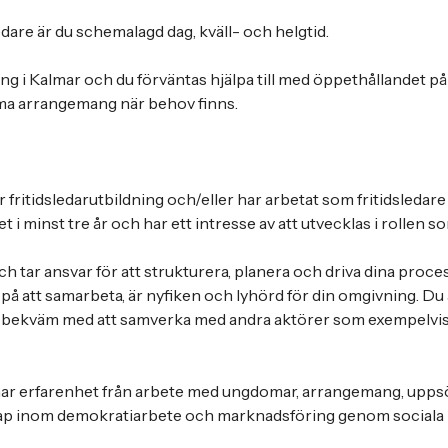
ledare är du schemalagd dag, kväll- och helgtid.
ng i Kalmar och du förväntas hjälpa till med öppethållandet på 
a arrangemang när behov finns.
 fritidsledarutbildning och/eller har arbetat som fritidsledare 
minst tre år och har ett intresse av att utvecklas i rollen som
ch tar ansvar för att strukturera, planera och driva dina proc
a på att samarbeta, är nyfiken och lyhörd för din omgivning. Du
r bekväm med att samverka med andra aktörer som exempelvis 
u har erfarenhet från arbete med ungdomar, arrangemang, upp
p inom demokratiarbete och marknadsföring genom sociala 