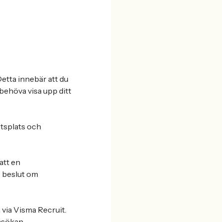
etta innebär att du
behöva visa upp ditt
etsplats och
att en
 beslut om
via Visma Recruit.
nsökan.