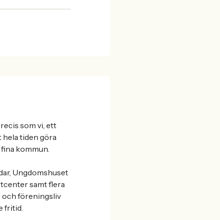
recis som vi, ett
t hela tiden göra
år fina kommun.
gårdar, Ungdomshuset
tcenter samt flera
r och föreningsliv
fritid.