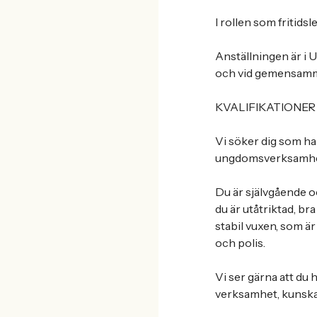
I rollen som fritids
Anställningen är i U
och vid gemensamm
KVALIFIKATIONER
Vi söker dig som har
ungdomsverksamhet i 
Du är självgående o
du är utåtriktad, br
stabil vuxen, som ä
och polis.
Vi ser gärna att d
verksamhet, kunska