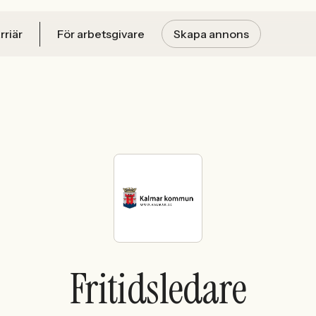
rriär
För arbetsgivare
Skapa annons
Fritidsledare