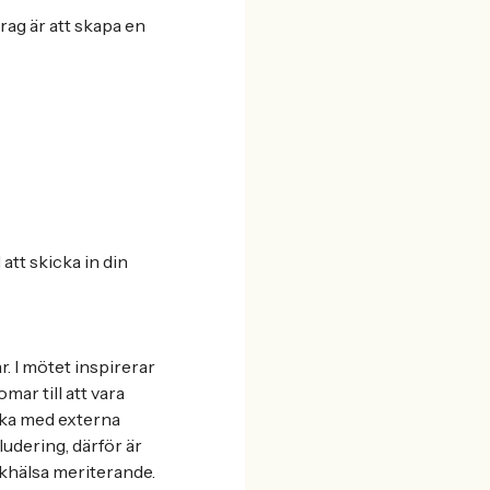
ag är att skapa en
att skicka in din
 I mötet inspirerar
ar till att vara
erka med externa
udering, därför är
lkhälsa meriterande.