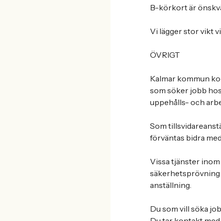
B-körkort är önskvä
Vi lägger stor vikt 
ÖVRIGT
Kalmar kommun kontr
som söker jobb hos 
uppehålls- och arbe
Som tillsvidareanst
förväntas bidra med
Vissa tjänster inom
säkerhetsprövning 
anställning.
Du som vill söka jo
Du tar kontakt med 